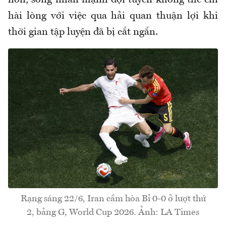
hơn, song nhấn mạnh đội tuyển không thể chỉ
hài lòng với việc qua hải quan thuận lợi khi
thời gian tập luyện đã bị cắt ngắn.
Rạng sáng 22/6, Iran cầm hòa Bỉ 0-0 ở lượt thứ
2, bảng G, World Cup 2026. Ảnh: LA Times