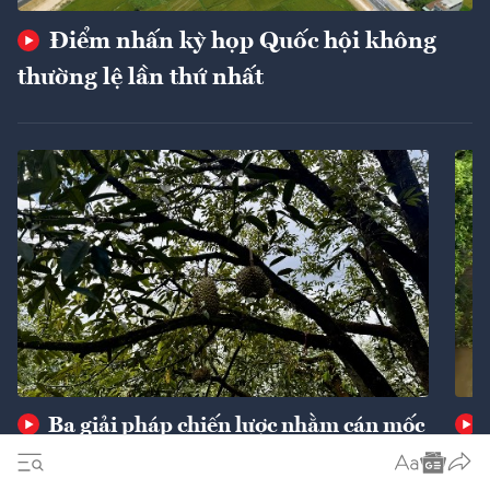
Điểm nhấn kỳ họp Quốc hội không
thường lệ lần thứ nhất
Ba giải pháp chiến lược nhằm cán mốc
xuất khẩu 74 tỷ USD
ngu