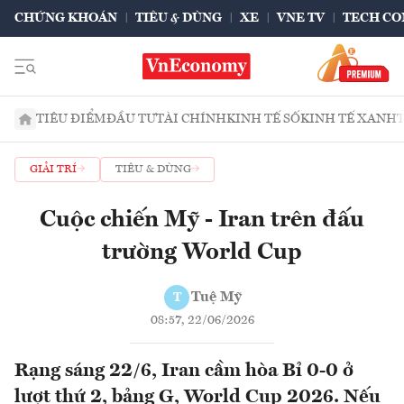
CHỨNG KHOÁN
TIÊU & DÙNG
XE
VNE TV
TECH CO
TIÊU ĐIỂM
ĐẦU TƯ
TÀI CHÍNH
KINH TẾ SỐ
KINH TẾ XANH
GIẢI TRÍ
TIÊU & DÙNG
Cuộc chiến Mỹ - Iran trên đấu
trường World Cup
Tuệ Mỹ
T
08:57, 22/06/2026
Rạng sáng 22/6, Iran cầm hòa Bỉ 0-0 ở
lượt thứ 2, bảng G, World Cup 2026. Nếu