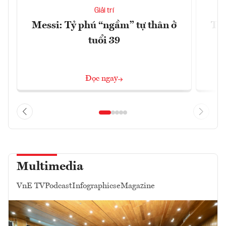
Giải trí
Messi: Tỷ phú “ngầm” tự thân ở
Trậ
tuổi 39
Đọc ngay
Multimedia
VnE TV
Podcast
Infographics
eMagazine