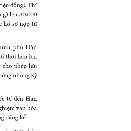
riệu đồng). Phí
ồng) lên 30.000
c hồ sơ nộp từ
chính phủ Hàn
i thời hạn lên
n cho phép lưu
hưởng những kỳ
ốc tế đến Hàn
nghiệm văn hóa
g đáng kể.