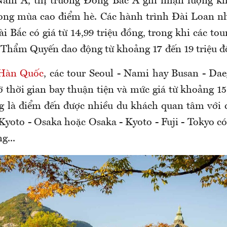
am Á, thị trường Đông Bắc Á ghi nhận lượng k
trong mùa cao điểm hè. Các hành trình Đài Loan 
i Bắc có giá từ 14,99 triệu đồng, trong khi các t
Thẩm Quyến dao động từ khoảng 17 đến 19 triệu 
Hàn Quốc
, các tour Seoul - Nami hay Busan - Dae
ờ thời gian bay thuận tiện và mức giá từ khoảng 15
 là điểm đến được nhiều du khách quan tâm với 
 Kyoto - Osaka hoặc Osaka - Kyoto - Fuji - Tokyo c
g...