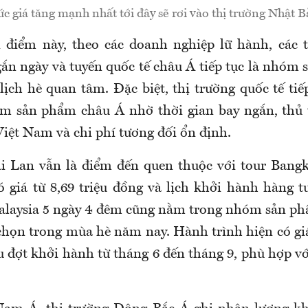
c giá tăng mạnh nhất tới đây sẽ rơi vào thị trường Nhật B
 điểm này, theo các doanh nghiệp lữ hành, các t
ắn ngày và tuyến quốc tế châu Á tiếp tục là nhóm
lịch hè quan tâm. Đặc biệt, thị trường quốc tế ti
m sản phẩm châu Á nhờ thời gian bay ngắn, thủ 
Việt Nam và chi phí tương đối ổn định.
i Lan vẫn là điểm đến quen thuộc với tour Bangk
 giá từ 8,69 triệu đồng và lịch khởi hành hàng t
alaysia 5 ngày 4 đêm cũng nằm trong nhóm sản p
chọn trong mùa hè năm nay. Hành trình hiện có giá 
u đợt khởi hành từ tháng 6 đến tháng 9, phù hợp 