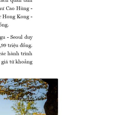
hách quan tâm
như Cao Hùng -
our Hong Kong -
đồng.
gu - Seoul duy
,99 triệu đồng.
các hành trình
ó giá từ khoảng