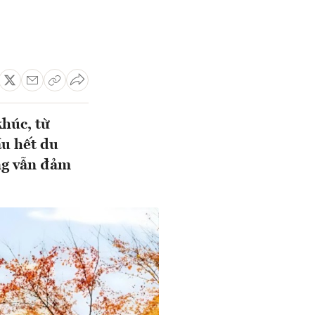
húc, từ
u hết du
ưng vẫn đảm