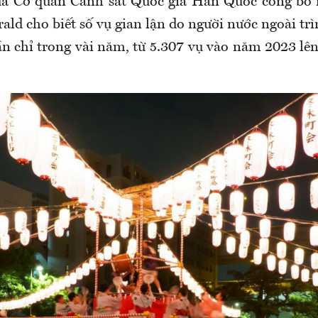
ủa Cơ quan Cảnh sát Quốc gia Hàn Quốc công bố 
ld cho biết số vụ gian lận do người nước ngoài tr
ần chỉ trong vài năm, từ 5.307 vụ vào năm 2023 lên