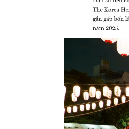
Dẫn số liệu c
The Korea Hera
gần gấp bốn l
năm 2025.