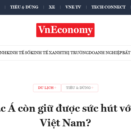
TIÊU & DÙNG
XE
VNE TV
TECH CONNECT
ÍNH
KINH TẾ SỐ
KINH TẾ XANH
THỊ TRƯỜNG
DOANH NGHIỆP
BẤT
DU LỊCH
TIÊU & DÙNG
c Á còn giữ được sức hút v
Việt Nam?