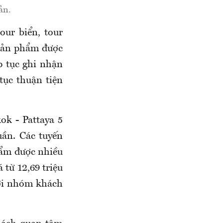
ản.
our biển, tour
 sản phẩm được
ếp tục ghi nhận
tục thuận tiện
ok - Pattaya 5
uần. Các tuyến
hẩm được nhiều
từ 12,69 triệu
với nhóm khách