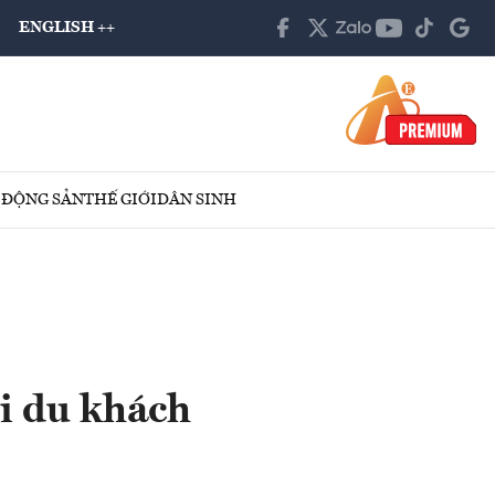
ENGLISH ++
 ĐỘNG SẢN
THẾ GIỚI
DÂN SINH
ới du khách