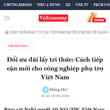
CHỨNG KHOÁN
TIÊU & DÙNG
XE
VNE TV
TECH CO
TIÊU ĐIỂM
ĐẦU TƯ
TÀI CHÍNH
KINH TẾ SỐ
KINH TẾ XANH
THỊ TRƯỜNG
Đổi ưu đãi lấy tri thức: Cách tiếp
cận mới cho công nghiệp phụ trợ
Việt Nam
Hồng Hà*
H
10:30, 19/06/2026
Bám sát Nghị quyết 10-NQ/TW, Việt Nam