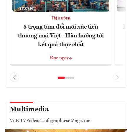
Thị trường
5 trọng tâm đổi mới xúc tiến
Làm
thương mại Việt - Hàn hướng tới
kết quả thực chất
Đọc ngay
Multimedia
VnE TV
Podcast
Infographics
eMagazine