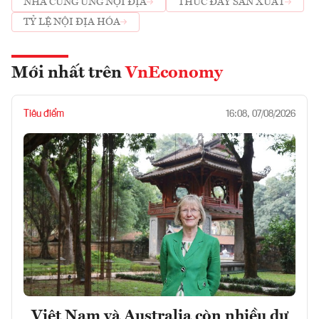
NHÀ CUNG ỨNG NỘI ĐỊA
THÚC ĐẨY SẢN XUẤT
TỶ LỆ NỘI ĐỊA HÓA
Mới nhất trên
VnEconomy
Tiêu điểm
16:08, 07/08/2026
Việt Nam và Australia còn nhiều dư