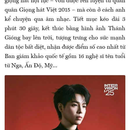
giọng hát nội lực – vốn được rèn luyện từ quán
quân Giọng hát Việt 2015 – mà còn ở cách anh
kể chuyện qua âm nhạc. Tiết mục kéo dài 3
phút 30 giây, kết thúc bằng hình ảnh Thánh
Gióng bay lên trời, tượng trưng cho sức mạnh
dân tộc bất diệt, nhận được điểm số cao nhất từ
Ban giám khảo quốc tế gồm 16 nghệ sĩ tên tuổi
từ Nga, Ấn Độ, Mỹ…