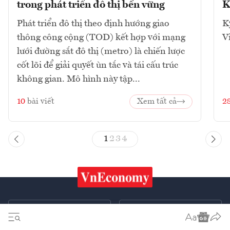
trong phát triển đô thị bền vững
K
Phát triển đô thị theo định hướng giao
K
thông công cộng (TOD) kết hợp với mạng
V
lưới đường sắt đô thị (metro) là chiến lược
cốt lõi để giải quyết ùn tắc và tái cấu trúc
không gian. Mô hình này tập...
10
bài viết
Xem tất cả
2
1
2
3
4
Chứng khoán
Tiêu & Dùng