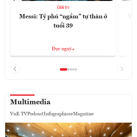
Giải trí
Messi: Tỷ phú “ngầm” tự thân ở
Trậ
tuổi 39
Đọc ngay
Multimedia
VnE TV
Podcast
Infographics
eMagazine