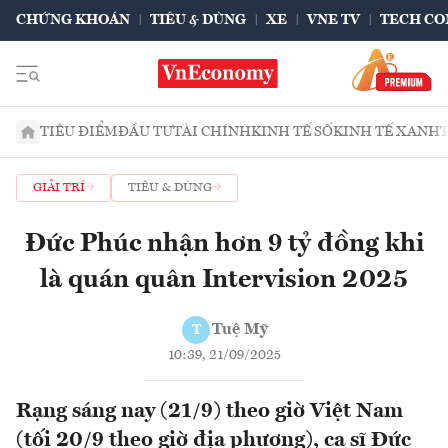
CHỨNG KHOÁN
TIÊU & DÙNG
XE
VNE TV
TECH CO
TIÊU ĐIỂM
ĐẦU TƯ
TÀI CHÍNH
KINH TẾ SỐ
KINH TẾ XANH
GIẢI TRÍ
TIÊU & DÙNG
Đức Phúc nhận hơn 9 tỷ đồng khi
là quán quân Intervision 2025
Tuệ Mỹ
T
10:39, 21/09/2025
Rạng sáng nay (21/9) theo giờ Việt Nam
(tối 20/9 theo giờ địa phương), ca sĩ Đức