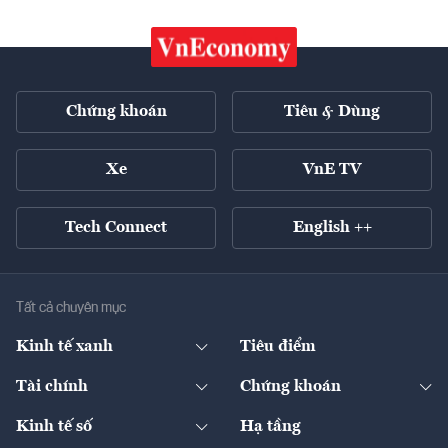
Chứng khoán
Tiêu & Dùng
Xe
VnE TV
Tech Connect
English ++
Tất cả chuyên mục
Kinh tế xanh
Tiêu điểm
Chuyển động xanh
Tài chính
Chứng khoán
Pháp lý
Ngân hàng
Doanh nghiệp niêm yết
Kinh tế số
Hạ tầng
Thương hiệu xanh