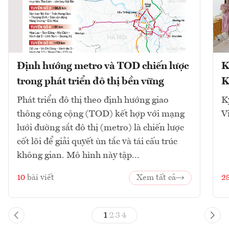
Định hướng metro và TOD chiến lược
K
trong phát triển đô thị bền vững
K
Phát triển đô thị theo định hướng giao
K
thông công cộng (TOD) kết hợp với mạng
V
lưới đường sắt đô thị (metro) là chiến lược
cốt lõi để giải quyết ùn tắc và tái cấu trúc
không gian. Mô hình này tập...
10
bài viết
Xem tất cả
2
1
2
3
4