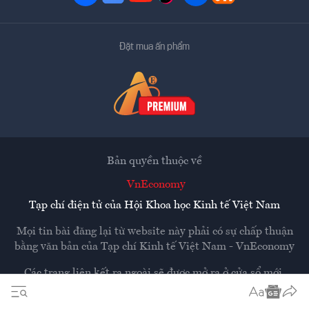
Đặt mua ấn phẩm
Bản quyền thuộc về
VnEconomy
Tạp chí điện tử của Hội Khoa học Kinh tế Việt Nam
Mọi tin bài đăng lại từ website này phải có sự chấp thuận
bằng văn bản của
Tạp chí Kinh tế Việt Nam - VnEconomy
Các trang liên kết ra ngoài sẽ được mở ra ở cửa sổ mới.
VnEconomy không chịu trách nhiệm nội dung các trang
ngoài.