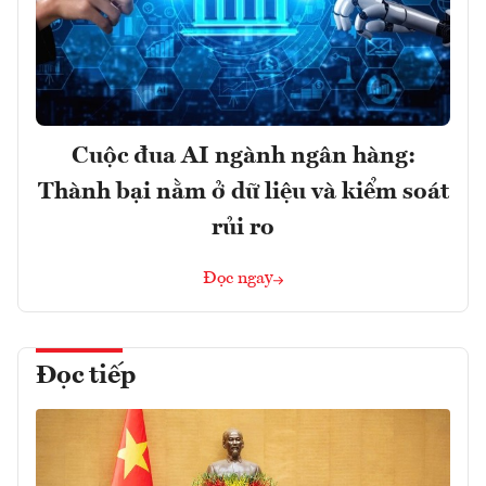
Cuộc đua AI ngành ngân hàng:
Thành bại nằm ở dữ liệu và kiểm soát
rủi ro
Đọc ngay
Đọc tiếp