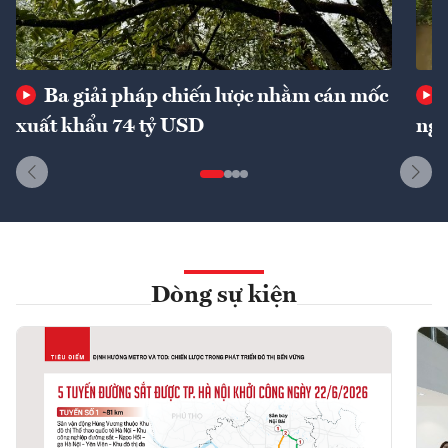
Ba giải pháp chiến lược nhằm cán mốc
xuất khẩu 74 tỷ USD
ngu
Dòng sự kiện