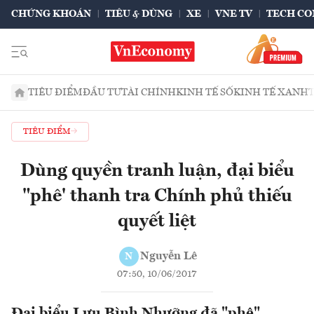
CHỨNG KHOÁN
TIÊU & DÙNG
XE
VNE TV
TECH CO
TIÊU ĐIỂM
ĐẦU TƯ
TÀI CHÍNH
KINH TẾ SỐ
KINH TẾ XANH
TIÊU ĐIỂM
Dùng quyền tranh luận, đại biểu
"phê' thanh tra Chính phủ thiếu
quyết liệt
Nguyễn Lê
N
07:50, 10/06/2017
Đại biểu Lưu Bình Nhưỡng đã "phê"