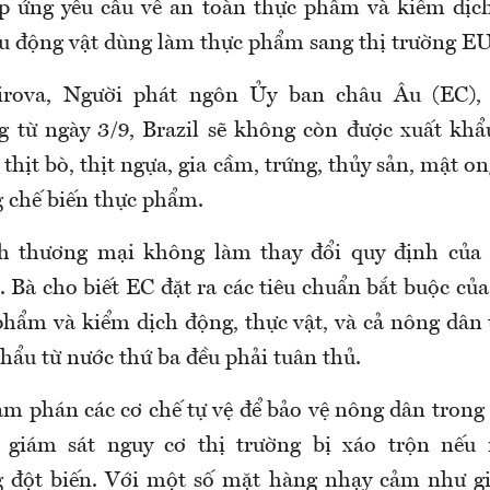
p ứng yêu cầu về an toàn thực phẩm và kiểm dịc
u động vật dùng làm thực phẩm sang thị trường EU
irova
, Người phát ngôn Ủy ban châu Âu (EC),
 từ ngày 3/9, Brazil sẽ không còn được xuất kh
hịt bò, thịt ngựa, gia cầm, trứng, thủy sản, mật o
g chế biến thực phẩm.
nh thương mại không làm thay đổi quy định của c
 Bà cho biết EC đặt ra các tiêu chuẩn bắt buộc củ
phẩm và kiểm dịch động, thực vật, và cả nông dân 
hẩu từ nước thứ ba đều phải tuân thủ.
m phán các cơ chế tự vệ để bảo vệ nông dân trong 
 giám sát nguy cơ thị trường bị xáo trộn nếu
 đột biến. Với một số mặt hàng nhạy cảm như gi