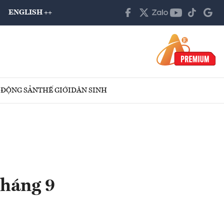
ENGLISH ++
 ĐỘNG SẢN
THẾ GIỚI
DÂN SINH
tháng 9