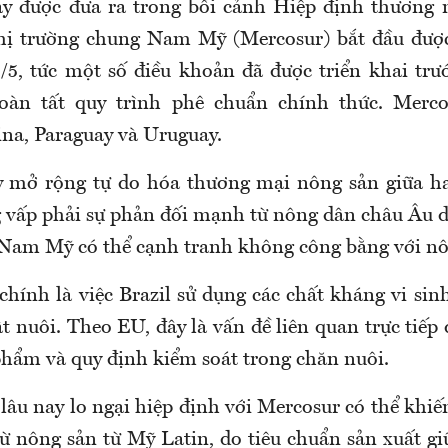
y được đưa ra trong bối cảnh Hiệp định thương 
hị trường chung Nam Mỹ (Mercosur) bắt đầu đư
1/5, tức một số điều khoản đã được triển khai trư
oàn tất quy trình phê chuẩn chính thức. Merc
ina, Paraguay và Uruguay.
y mở rộng tự do hóa thương mại nông sản giữa ha
vấp phải sự phản đối mạnh từ nông dân châu Âu d
Nam Mỹ có thể cạnh tranh không công bằng với n
hính là việc Brazil sử dụng các chất kháng vi sinh
t nuôi. Theo EU, đây là vấn đề liên quan trực tiếp
phẩm và quy định kiểm soát trong chăn nuôi.
âu nay lo ngại hiệp định với Mercosur có thể khiế
 từ nông sản từ Mỹ
Latin
,
do
tiêu chuẩn sản xuất gi