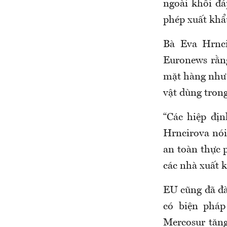
ngoài khối đá
phép xuất khẩ
Bà Eva
Hrnc
Euronews rằng
mặt hàng như t
vật dùng tron
“Các hiệp đị
Hrncirova nói.
an toàn thực 
các nhà xuất k
EU cũng đã đà
có biện pháp
Mercosur tăng