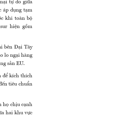
mại tự do giữa
ợc áp dụng
tạm
ớc khi toàn bộ
osur hiện gồm
i bên Đại Tây
o lo ngại hàng
ông sản EU.
 để kích thích
 đến tiêu chuẩn
n họ chịu cạnh
ữa hai khu vực