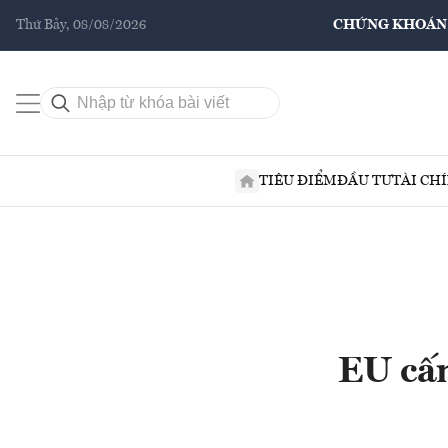
Thứ Bảy, 08/08/2026
CHỨNG KHOÁN
TIÊU ĐIỂM
ĐẦU TƯ
TÀI CH
EU cấm