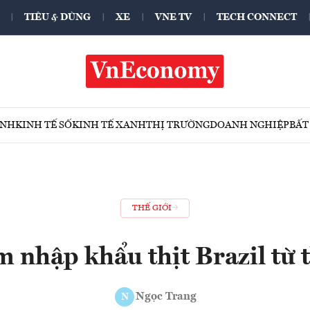
TIÊU & DÙNG
XE
VNE TV
TECH CONNECT
ÍNH
KINH TẾ SỐ
KINH TẾ XANH
THỊ TRƯỜNG
DOANH NGHIỆP
BẤT
THẾ GIỚI
 nhập khẩu thịt Brazil từ 
Ngọc Trang
N