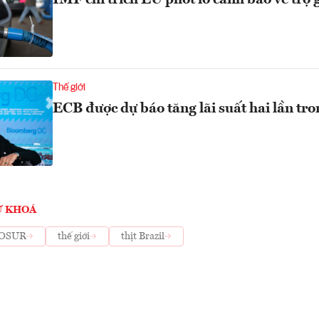
IMF chỉ trích EU phớt lờ cảnh báo về trợ 
Thế giới
ECB được dự báo tăng lãi suất hai lần t
Ừ KHOÁ
OSUR
thế giới
thịt Brazil