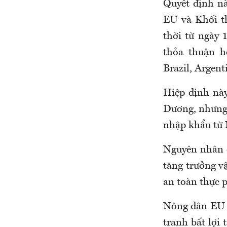
Quyết định nà
EU và Khối t
thời từ ngày 
thỏa thuận h
Brazil, Argent
Hiệp định nà
Dương, nhưng 
nhập khẩu từ 
Nguyên nhân c
tăng trưởng vậ
an toàn thực 
Nông dân EU l
tranh bất lợi