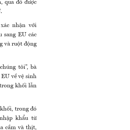
h, qua đó được
.
 xác nhận với
ẩu sang EU các
ng và ruột động
húng tôi”, bà
a EU về vệ sinh
trong khối lẫn
khối, trong đó
 nhập khẩu từ
a cầm và thịt,