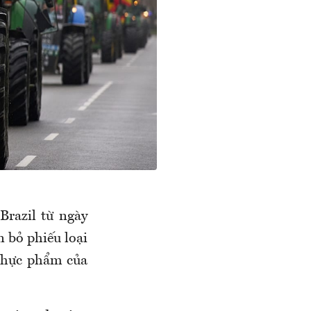
razil từ ngày
 bỏ phiếu loại
 thực phẩm của