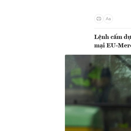
Lệnh cấm dự 
mại EU-Merco