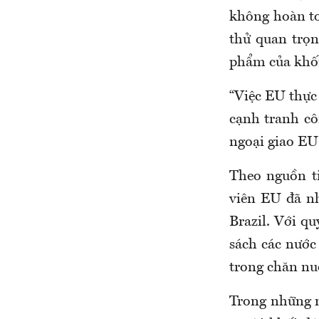
không hoàn to
thử quan trọn
phẩm của khối
“Việc EU thực 
cạnh tranh cô
ngoại giao EU
Theo nguồn t
viên EU đã nh
Brazil. Với qu
sách các nước
trong chăn nu
Trong những n