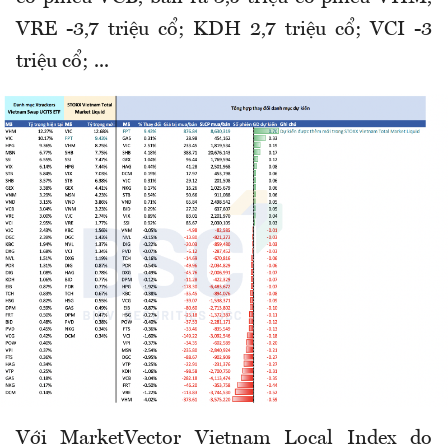
VRE -3,7 triệu cổ; KDH 2,7 triệu cổ; VCI -3
triệu cổ; ...
Với MarketVector Vietnam Local Index do