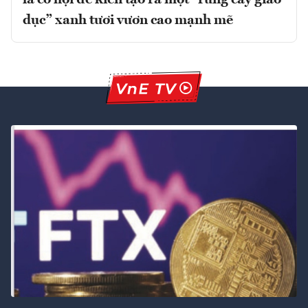
dục” xanh tươi vươn cao mạnh mẽ