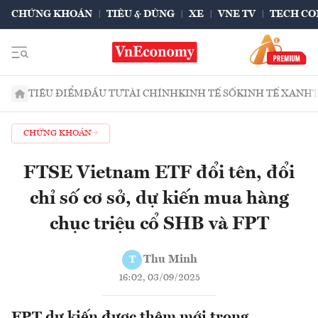
CHỨNG KHOÁN
TIÊU & DÙNG
XE
VNE TV
TECH CO
TIÊU ĐIỂM
ĐẦU TƯ
TÀI CHÍNH
KINH TẾ SỐ
KINH TẾ XANH
CHỨNG KHOÁN
FTSE Vietnam ETF đổi tên, đổi
chỉ số cơ sở, dự kiến mua hàng
chục triệu cổ SHB và FPT
Thu Minh
T
16:02, 03/09/2025
FPT dự kiến được thêm mới trong