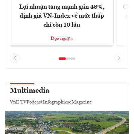
Lợi nhuận tăng mạnh gần 48%,
Chứ
định giá VN-Index về mức thấp
chá
chỉ còn 10 lần
Đọc ngay
Multimedia
VnE TV
Podcast
Infographics
eMagazine