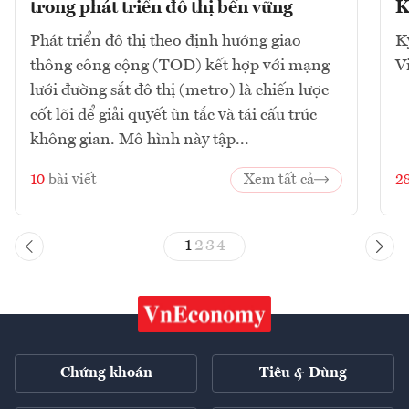
trong phát triển đô thị bền vững
K
Phát triển đô thị theo định hướng giao
K
thông công cộng (TOD) kết hợp với mạng
V
lưới đường sắt đô thị (metro) là chiến lược
cốt lõi để giải quyết ùn tắc và tái cấu trúc
không gian. Mô hình này tập...
10
bài viết
Xem tất cả
2
1
2
3
4
Chứng khoán
Tiêu & Dùng