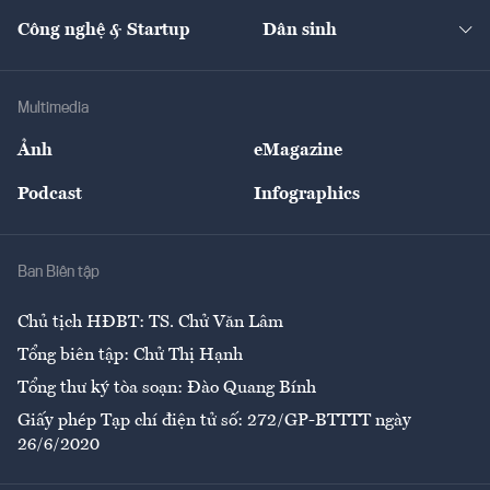
Kinh doanh
Kết nối
Tạp chí kinh tế Việt Nam
eMagazine
Nhà đầu tư
Du lịch
Công nghệ & Startup
Dân sinh
Tư vấn
Nông sản
Doanh nhân
Tư vấn Tiêu & Dùng
Infographics
Hạ tầng
Sức khỏe
Khung pháp lý
Doanh nghiệp
Địa phương
Thị trường
Bảo hiểm
Multimedia
Sự kiện
Nhân lực
Ảnh
eMagazine
Đẹp +
An sinh
Podcast
Infographics
Giải trí
Y tế
Nhà
Ban Biên tập
Ẩm thực
Chủ tịch HĐBT: TS. Chử Văn Lâm
Tổng biên tập: Chử Thị Hạnh
Tổng thư ký tòa soạn: Đào Quang Bính
Giấy phép Tạp chí điện tử số: 272/GP-BTTTT ngày
26/6/2020