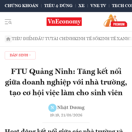
CHỨNG KHOÁN
TIÊU & DÙNG
XE
VNE TV
TECH CO
TIÊU ĐIỂM
ĐẦU TƯ
TÀI CHÍNH
KINH TẾ SỐ
KINH TẾ XANH
DÂN SINH
FTU Quảng Ninh: Tăng kết nối
giữa doanh nghiệp với nhà trường,
tạo cơ hội việc làm cho sinh viên
Nhật Dương
N
19:19, 21/05/2026
Hoạt động kết nối giữa các nhà trường và