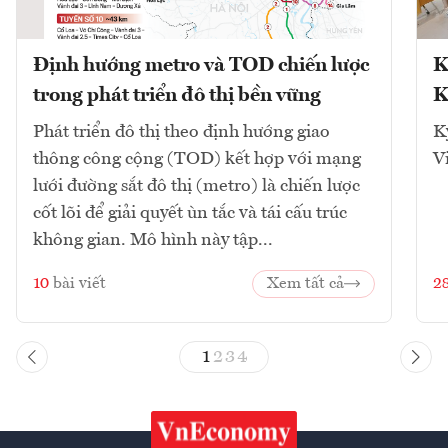
Định hướng metro và TOD chiến lược
K
trong phát triển đô thị bền vững
K
Phát triển đô thị theo định hướng giao
K
thông công cộng (TOD) kết hợp với mạng
V
lưới đường sắt đô thị (metro) là chiến lược
cốt lõi để giải quyết ùn tắc và tái cấu trúc
không gian. Mô hình này tập...
10
bài viết
Xem tất cả
2
1
2
3
4