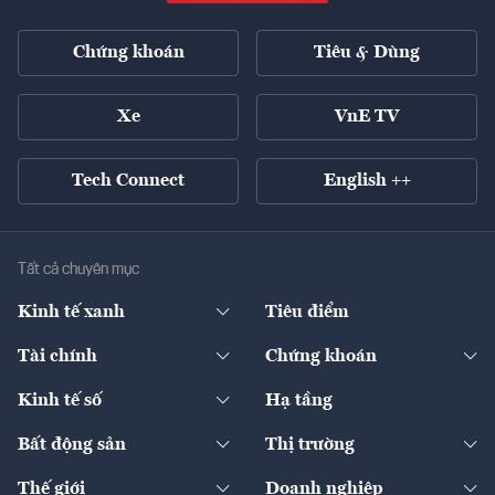
Chứng khoán
Tiêu & Dùng
Xe
VnE TV
Tech Connect
English ++
Tất cả chuyên mục
Kinh tế xanh
Tiêu điểm
Chuyển động xanh
Tài chính
Chứng khoán
Pháp lý
Ngân hàng
Doanh nghiệp niêm yết
Kinh tế số
Hạ tầng
Thương hiệu xanh
Thị trường vốn
Thị trường
Sản phẩm - Thị trường
Bất động sản
Thị trường
Diễn đàn
Thuế
Đầu tư
Tài sản số
Chính sách
Xuất nhập khẩu
Thế giới
Doanh nghiệp