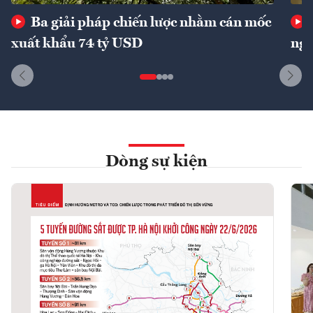
Ba giải pháp chiến lược nhằm cán mốc
xuất khẩu 74 tỷ USD
ngu
Dòng sự kiện