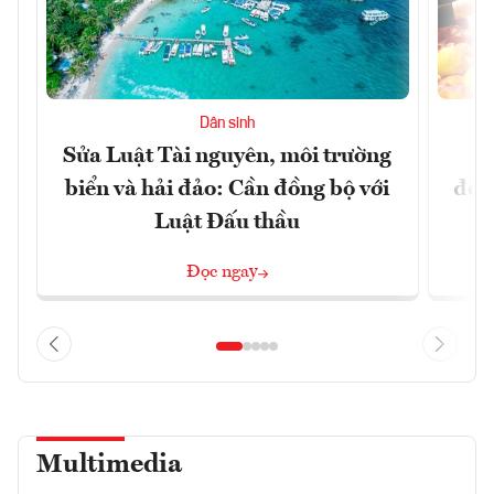
Dân sinh
Sửa Luật Tài nguyên, môi trường
L
biển và hải đảo: Cần đồng bộ với
đổi)
Luật Đấu thầu
Đọc ngay
Multimedia