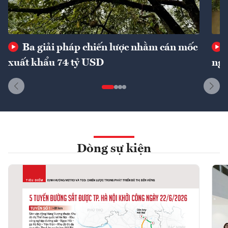
Ba giải pháp chiến lược nhằm cán mốc
xuất khẩu 74 tỷ USD
ngu
Dòng sự kiện