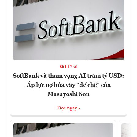
Kinh tế số
SoftBank và tham vọng AI trăm tỷ USD:
Áp lực nợ bủa vây "đế chế" của
Masayoshi Son
Đọc ngay