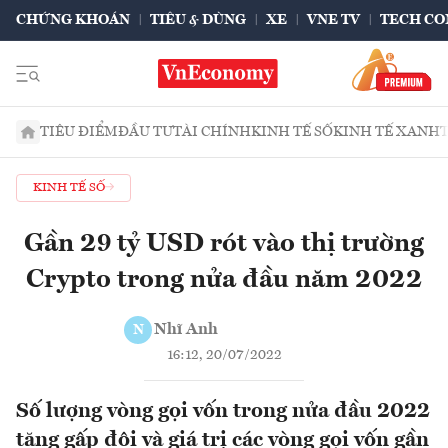
CHỨNG KHOÁN
TIÊU & DÙNG
XE
VNE TV
TECH CO
TIÊU ĐIỂM
ĐẦU TƯ
TÀI CHÍNH
KINH TẾ SỐ
KINH TẾ XANH
KINH TẾ SỐ
Gần 29 tỷ USD rót vào thị trường
Crypto trong nửa đầu năm 2022
Nhĩ Anh
N
16:12, 20/07/2022
Số lượng vòng gọi vốn trong nửa đầu 2022
tăng gấp đôi và giá trị các vòng gọi vốn gần