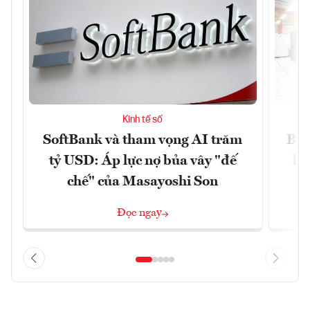
Kinh tế số
SoftBank và tham vọng AI trăm
Bùn
tỷ USD: Áp lực nợ bủa vây "đế
li
chế" của Masayoshi Son
Đọc ngay