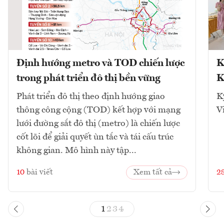
Định hướng metro và TOD chiến lược
K
trong phát triển đô thị bền vững
K
Phát triển đô thị theo định hướng giao
K
thông công cộng (TOD) kết hợp với mạng
V
lưới đường sắt đô thị (metro) là chiến lược
cốt lõi để giải quyết ùn tắc và tái cấu trúc
không gian. Mô hình này tập...
10
bài viết
Xem tất cả
2
1
2
3
4