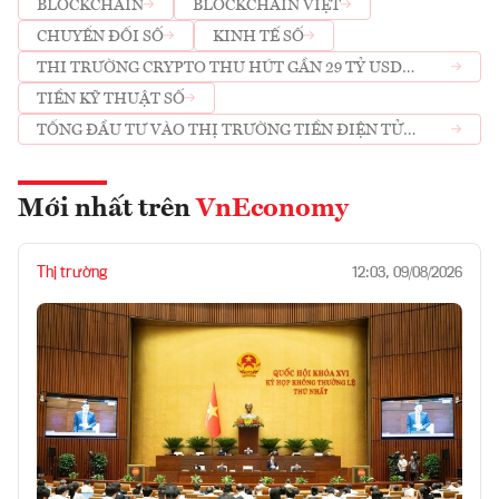
BLOCKCHAIN
BLOCKCHAIN VIỆT
CHUYỂN ĐỔI SỐ
KINH TẾ SỐ
THI TRƯỜNG CRYPTO THU HÚT GẦN 29 TỶ USD
TRONG 6 THÁNG QUA
TIỀN KỸ THUẬT SỐ
TỔNG ĐẦU TƯ VÀO THỊ TRƯỜNG TIỀN ĐIỆN TỬ
CRYPTO 6 THÁNG ĐẦU NĂM 2022
Mới nhất trên
VnEconomy
Thị trường
12:03, 09/08/2026