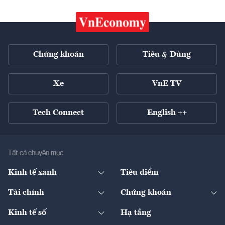
Chứng khoán
Tiêu & Dùng
Xe
VnE TV
Tech Connect
English ++
Tất cả chuyên mục
Kinh tế xanh
Tiêu điểm
Chuyển động xanh
Tài chính
Chứng khoán
Pháp lý
Ngân hàng
Doanh nghiệp niêm yết
Kinh tế số
Hạ tầng
Thương hiệu xanh
Thị trường vốn
Thị trường