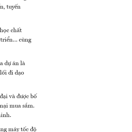
n, tuyến
 học chất
t triển… cùng
 dự án là
lối đi dạo
 đại và được bố
 mại mua sắm.
minh.
ang máy tốc độ