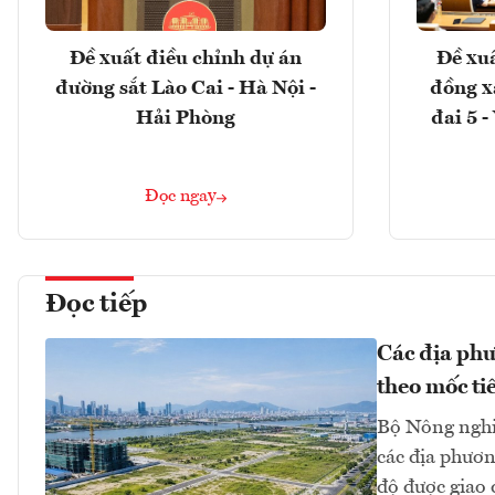
Đề xuất điều chỉnh dự án
Đề xuấ
đường sắt Lào Cai - Hà Nội -
đồng x
Hải Phòng
đai 5 
Đọc ngay
Đọc tiếp
Các địa phư
theo mốc ti
Bộ Nông nghi
các địa phươn
độ được giao