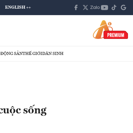
ENGLISH ++
 ĐỘNG SẢN
THẾ GIỚI
DÂN SINH
cuộc sống