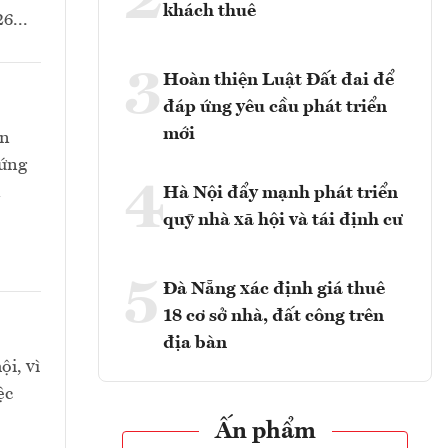
2
khách thuê
6...
3
Hoàn thiện Luật Đất đai để
đáp ứng yêu cầu phát triển
mới
òn
 ứng
4
n
Hà Nội đẩy mạnh phát triển
quỹ nhà xã hội và tái định cư
5
Đà Nẵng xác định giá thuê
18 cơ sở nhà, đất công trên
địa bàn
ội, vì
ệc
Ấn phẩm