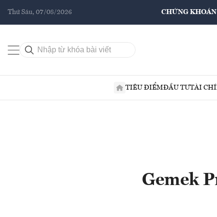
Thứ Sáu, 07/08/2026
CHỨNG KHOÁN
TIÊU ĐIỂM
ĐẦU TƯ
TÀI CH
Gemek Pr