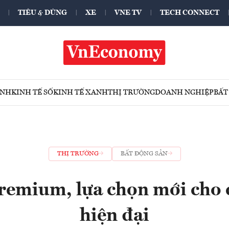
TIÊU & DÙNG
XE
VNE TV
TECH CONNECT
ÍNH
KINH TẾ SỐ
KINH TẾ XANH
THỊ TRƯỜNG
DOANH NGHIỆP
BẤT
THỊ TRƯỜNG
BẤT ĐỘNG SẢN
emium, lựa chọn mới cho 
hiện đại