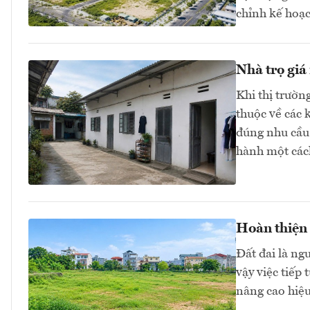
chỉnh kế hoạc
Nhà trọ giá
Khi thị trườn
thuộc về các 
đúng nhu cầu 
hành một các
Hoàn thiện 
Đất đai là ngu
vậy việc tiếp
nâng cao hiệu