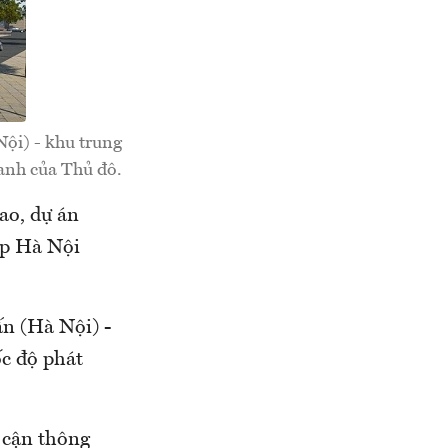
ội) - khu trung
hanh của Thủ đô.
ao, dự án
p Hà Nội
n (Hà Nội) -
ốc độ phát
n cận thông