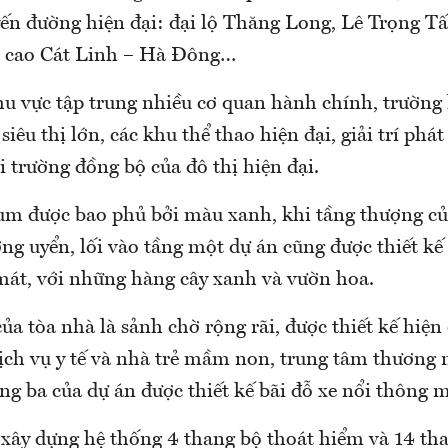
ến đường hiện đại: đại lộ Thăng Long, Lê Trọng Tấ
n cao Cát Linh – Hà Đông…
hu vực tập trung nhiều cơ quan hành chính, trường
siêu thị lớn, các khu thể thao hiện đại, giải trí phá
 trường đồng bộ của đô thị hiện đại.
 được bao phủ bởi màu xanh, khi tầng thượng của
g uyển, lối vào tầng một dự án cũng được thiết kế 
mát, với những hàng cây xanh và vườn hoa.
ủa tòa nhà là sảnh chờ rộng rãi, được thiết kế hiện
dịch vụ y tế và nhà trẻ mầm non, trung tâm thương
ng ba của dự án được thiết kế bãi đỗ xe nổi thông 
 xây dựng hệ thống 4 thang bộ thoát hiểm và 14 th