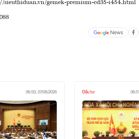
://sieuthiduan.vn/gemek-premium-cd35-i454.html
088
Đầu tư
06:53, 07/08/2026
06:5