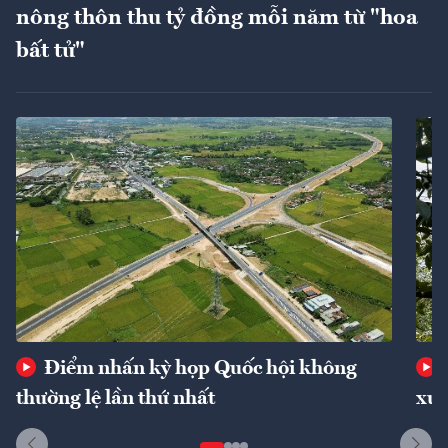
nông thôn thu tỷ đồng mỗi năm từ "hoa
bất tử"
Điểm nhấn kỳ họp Quốc hội không
thường lệ lần thứ nhất
xuấ