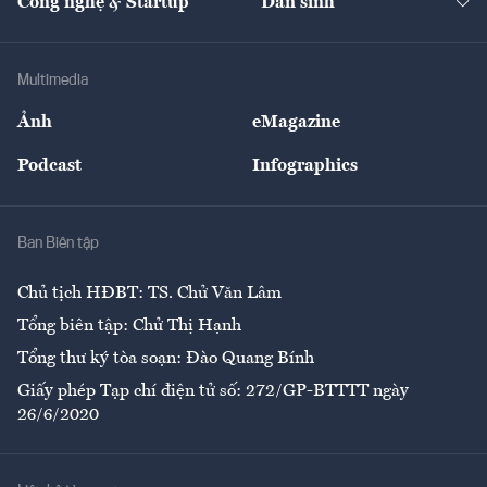
Công nghệ & Startup
Dân sinh
Tư vấn
Nông sản
Doanh nhân
Tư vấn Tiêu & Dùng
Infographics
Hạ tầng
Sức khỏe
Khung pháp lý
Doanh nghiệp
Địa phương
Thị trường
Bảo hiểm
Multimedia
Sự kiện
Nhân lực
Ảnh
eMagazine
Đẹp +
An sinh
Podcast
Infographics
Giải trí
Y tế
Nhà
Ban Biên tập
Ẩm thực
Chủ tịch HĐBT: TS. Chử Văn Lâm
Tổng biên tập: Chử Thị Hạnh
Tổng thư ký tòa soạn: Đào Quang Bính
Giấy phép Tạp chí điện tử số: 272/GP-BTTTT ngày
26/6/2020