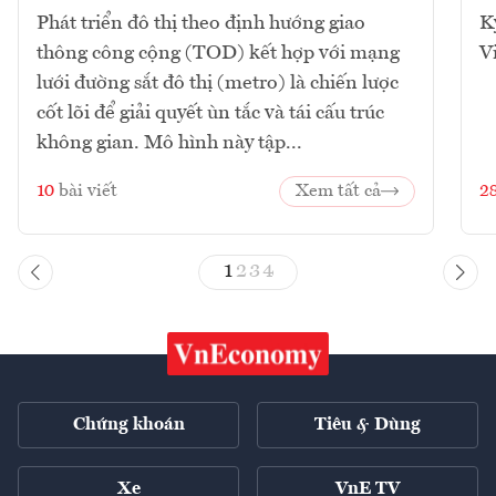
Phát triển đô thị theo định hướng giao
K
thông công cộng (TOD) kết hợp với mạng
V
lưới đường sắt đô thị (metro) là chiến lược
cốt lõi để giải quyết ùn tắc và tái cấu trúc
không gian. Mô hình này tập...
10
bài viết
Xem tất cả
2
1
2
3
4
Chứng khoán
Tiêu & Dùng
Xe
VnE TV