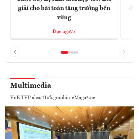
giải cho bài toán tăng trưởng bền
đột
vững
Đọc ngay
Multimedia
VnE TV
Podcast
Infographics
eMagazine