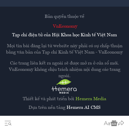
Bản quyền thuộc về
VnEconomy
Tạp chí điện tử của Hội Khoa học Kinh tế Việt Nam
Mọi tin bài đăng lại từ website này phải có sự chấp thuận
bằng văn bản của
Tạp chí Kinh tế Việt Nam - VnEconomy
Các trang liên kết ra ngoài sẽ được mở ra ở cửa sổ mới.
VnEconomy không chịu trách nhiệm nội dung các trang
ngoài.
Thiết kế và phát triển bởi
Hemera Media
Dựa trên nền tảng
Hemera AI CMS