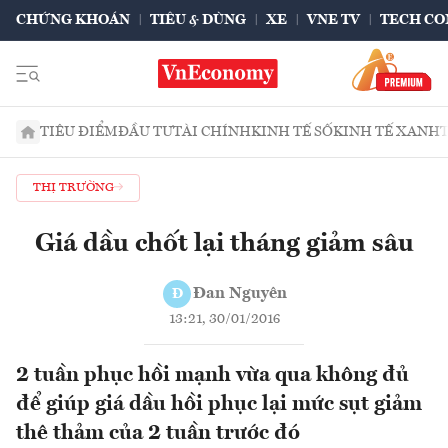
CHỨNG KHOÁN
TIÊU & DÙNG
XE
VNE TV
TECH CO
TIÊU ĐIỂM
ĐẦU TƯ
TÀI CHÍNH
KINH TẾ SỐ
KINH TẾ XANH
THỊ TRƯỜNG
Giá dầu chốt lại tháng giảm sâu
Đan Nguyên
Đ
13:21, 30/01/2016
2 tuần phục hồi mạnh vừa qua không đủ
để giúp giá dầu hồi phục lại mức sụt giảm
thê thảm của 2 tuần trước đó