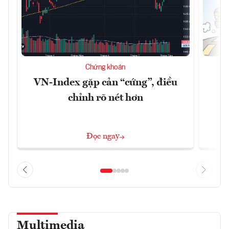
Chứng khoán
VN-Index gặp cản “cứng”, điều
B
chỉnh rõ nét hơn
Đọc ngay
Multimedia