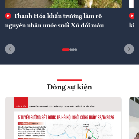
Thanh Hóa khẩn trương làm rõ
nguyên nhân nước suối Xú đổi màu
kin
Dòng sự kiện