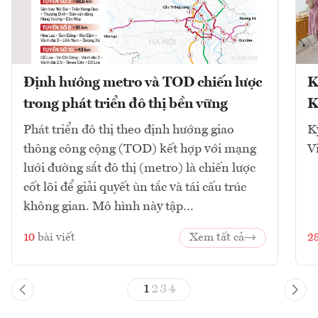
Định hướng metro và TOD chiến lược
K
trong phát triển đô thị bền vững
K
Phát triển đô thị theo định hướng giao
K
thông công cộng (TOD) kết hợp với mạng
V
lưới đường sắt đô thị (metro) là chiến lược
cốt lõi để giải quyết ùn tắc và tái cấu trúc
không gian. Mô hình này tập...
10
bài viết
Xem tất cả
2
1
2
3
4