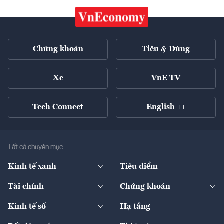
Chứng khoán
Tiêu & Dùng
Xe
VnE TV
Tech Connect
English ++
Tất cả chuyên mục
Kinh tế xanh
Tiêu điểm
Chuyển động xanh
Tài chính
Chứng khoán
Pháp lý
Ngân hàng
Doanh nghiệp niêm yết
Kinh tế số
Hạ tầng
Thương hiệu xanh
Thị trường vốn
Thị trường
Sản phẩm - Thị trường