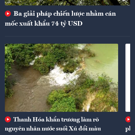
Ba giải pháp chiến lược nhằm cán
mốc xuất khẩu 74 tỷ USD
Thanh Hóa khẩn trương làm rõ
nguyên nhân nước suối Xú đổi màu
phí