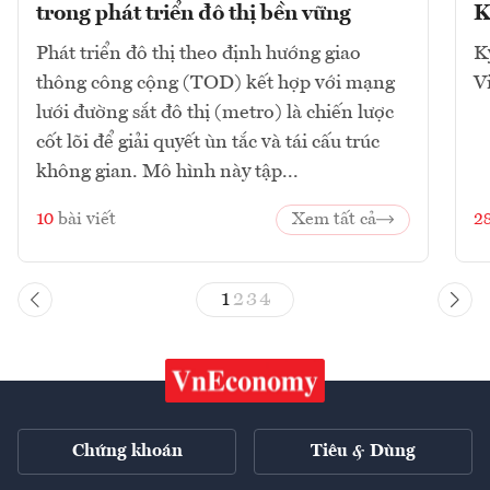
trong phát triển đô thị bền vững
K
Phát triển đô thị theo định hướng giao
K
thông công cộng (TOD) kết hợp với mạng
V
lưới đường sắt đô thị (metro) là chiến lược
cốt lõi để giải quyết ùn tắc và tái cấu trúc
không gian. Mô hình này tập...
10
bài viết
Xem tất cả
2
1
2
3
4
Chứng khoán
Tiêu & Dùng