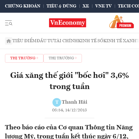
CHỨNG KHOÁN
TIÊU & DÙNG
XE
VNE TV
TECH CO
TIÊU ĐIỂM
ĐẦU TƯ
TÀI CHÍNH
KINH TẾ SỐ
KINH TẾ XANH
THỊ TRƯỜNG
THỊ TRƯỜNG
Giá xăng thế giới "bốc hơi" 3,6%
trong tuần
Thanh Hải
T
08:54, 14/12/2013
Theo báo cáo của Cơ quan Thông tin Năng
lượng Mỹ, trong tuần kết thúc ngày 6/12,