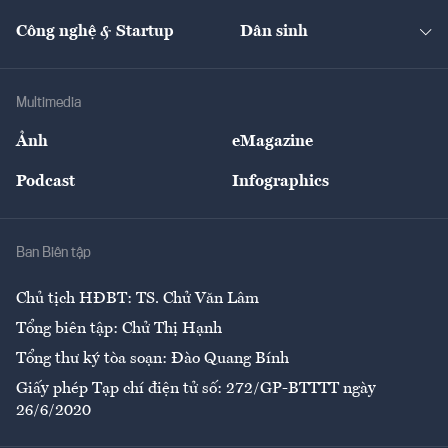
Cafe BĐS
Thị trường
Kinh doanh
Kết nối
Tạp chí kinh tế Việt Nam
eMagazine
Nhà đầu tư
Du lịch
Công nghệ & Startup
Dân sinh
Tư vấn
Nông sản
Doanh nhân
Tư vấn Tiêu & Dùng
Infographics
Hạ tầng
Sức khỏe
Khung pháp lý
Doanh nghiệp
Địa phương
Thị trường
Bảo hiểm
Multimedia
Sự kiện
Nhân lực
Ảnh
eMagazine
Đẹp +
An sinh
Podcast
Infographics
Giải trí
Y tế
Nhà
Ban Biên tập
Ẩm thực
Chủ tịch HĐBT: TS. Chử Văn Lâm
Tổng biên tập: Chử Thị Hạnh
Tổng thư ký tòa soạn: Đào Quang Bính
Giấy phép Tạp chí điện tử số: 272/GP-BTTTT ngày
26/6/2020