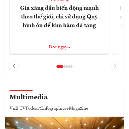
Giá xăng dầu biến động mạnh
Tăn
theo thế giới, chi sử dụng Quỹ
min
bình ổn để kìm hãm đà tăng
yêu
Đọc ngay
Multimedia
VnE TV
Podcast
Infographics
eMagazine