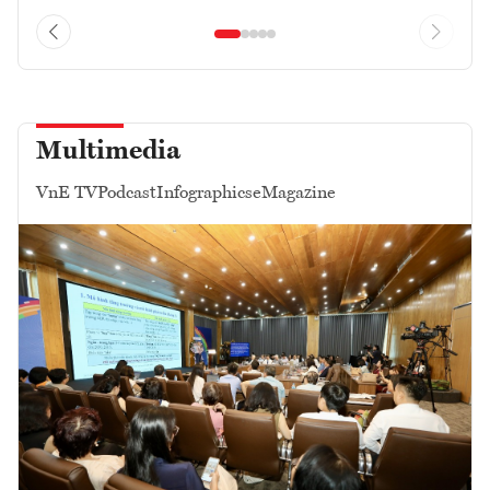
Multimedia
VnE TV
Podcast
Infographics
eMagazine