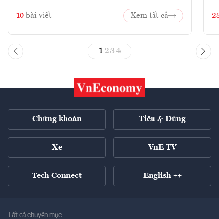
10
bài viết
Xem tất cả
2
1
2
3
4
Chứng khoán
Tiêu & Dùng
Xe
VnE TV
Tech Connect
English ++
Tất cả chuyên mục