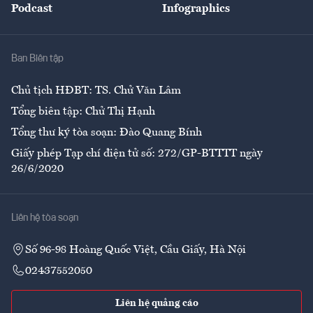
Podcast
Infographics
Giải trí
Y tế
Nhà
Ban Biên tập
Ẩm thực
Chủ tịch HĐBT: TS. Chử Văn Lâm
Tổng biên tập: Chử Thị Hạnh
Tổng thư ký tòa soạn: Đào Quang Bính
Giấy phép Tạp chí điện tử số: 272/GP-BTTTT ngày
26/6/2020
Liên hệ tòa soạn
Số 96-98 Hoàng Quốc Việt, Cầu Giấy, Hà Nội
02437552050
Liên hệ quảng cáo