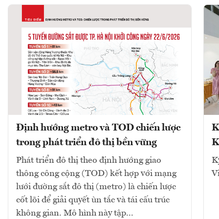
Định hướng metro và TOD chiến lược
K
trong phát triển đô thị bền vững
K
Phát triển đô thị theo định hướng giao
K
thông công cộng (TOD) kết hợp với mạng
V
lưới đường sắt đô thị (metro) là chiến lược
cốt lõi để giải quyết ùn tắc và tái cấu trúc
không gian. Mô hình này tập...