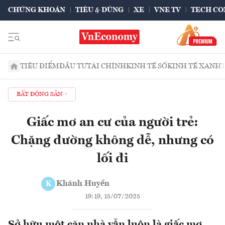
CHỨNG KHOÁN
TIÊU & DÙNG
XE
VNE TV
TECH CO
TIÊU ĐIỂM
ĐẦU TƯ
TÀI CHÍNH
KINH TẾ SỐ
KINH TẾ XANH
BẤT ĐỘNG SẢN
Giấc mơ an cư của người trẻ:
Chặng đường không dễ, nhưng có
lối đi
Khánh Huyền
K
19:19, 15/07/2025
Sở hữu một căn nhà vẫn luôn là giấc mơ