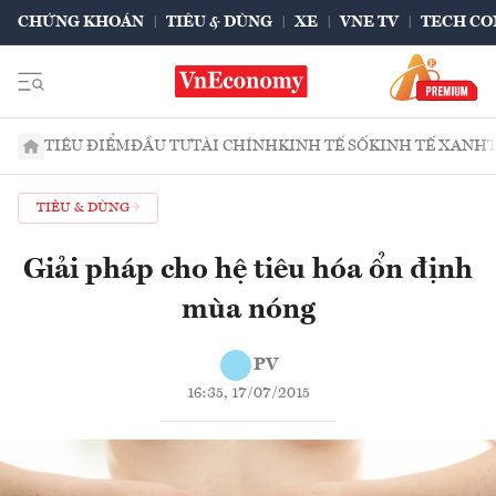
CHỨNG KHOÁN
TIÊU & DÙNG
XE
VNE TV
TECH CO
TIÊU ĐIỂM
ĐẦU TƯ
TÀI CHÍNH
KINH TẾ SỐ
KINH TẾ XANH
TIÊU & DÙNG
Giải pháp cho hệ tiêu hóa ổn định
mùa nóng
PV
16:35, 17/07/2015