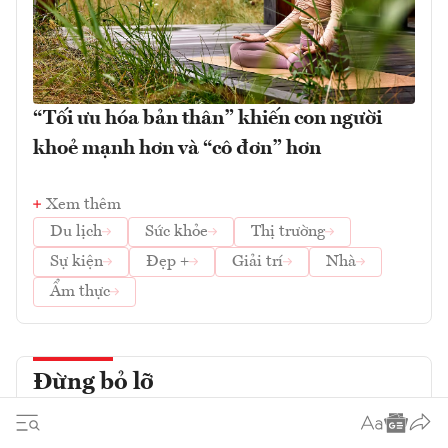
“Tối ưu hóa bản thân” khiến con người
khoẻ mạnh hơn và “cô đơn” hơn
Xem thêm
Du lịch
Sức khỏe
Thị trường
Sự kiện
Đẹp +
Giải trí
Nhà
Ẩm thực
Đừng bỏ lỡ