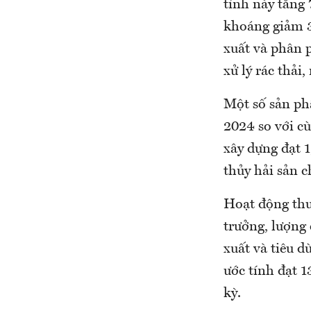
tỉnh này tăng
khoáng giảm 3
xuất và phân 
xử lý rác thải
Một số sản ph
2024 so với c
xây dựng đạt 1
thủy hải sản c
Hoạt động thư
trưởng, lượng 
xuất và tiêu d
ước tính đạt 1
kỳ.