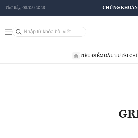
Thứ Bảy, 08/08/2026
CHỨNG KHOÁN
TIÊU ĐIỂM
ĐẦU TƯ
TÀI CH
GRD