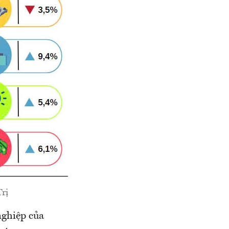
rị
nghiệp của