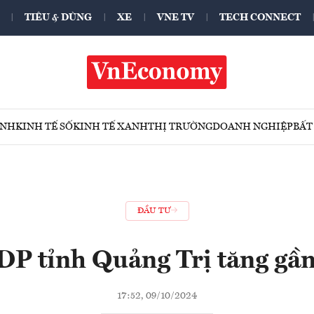
TIÊU & DÙNG
XE
VNE TV
TECH CONNECT
ÍNH
KINH TẾ SỐ
KINH TẾ XANH
THỊ TRƯỜNG
DOANH NGHIỆP
BẤT
ĐẦU TƯ
P tỉnh Quảng Trị tăng gầ
17:52, 09/10/2024