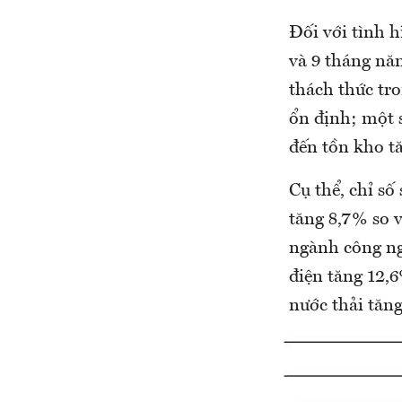
Đối với tình h
và 9 tháng nă
thách thức tro
ổn định; một 
đến tồn kho t
Cụ thể, chỉ s
tăng 8,7% so 
ngành công ng
điện tăng 12,6
nước thải tăn