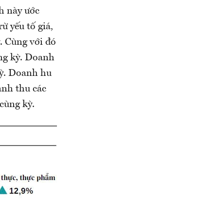
h này ước
ừ yếu tố giá,
. Cùng với đó
ùng kỳ. Doanh
kỳ. Doanh hu
anh thu các
cùng kỳ.