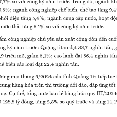
 7,7% so với cùng kỳ năm trước. Trong đó, ngành kh
,5%; ngành công nghiệp chế biến, chế tạo tăng 9,
phối điện tăng 5,4%; ngành cung cấp nước, hoạt độ
, nước thải tăng 6,1% so với cùng kỳ năm trước.
ẩm công nghiệp chủ yếu sản xuất cộng dồn đến cuố
ùng kỳ năm trước: Quặng titan đạt 33,7 nghìn tấn, 
,9 triệu m3, giảm 5,1%; cao lanh đạt 56,4 nghìn tấ
hế biến các loại đạt 22,4 nghìn tấn.
ơng mại tháng 9/2024 của tỉnh Quảng Trị tiếp tục 
cung hàng hóa trên thị trường dồi dào, đáp ứng tốt
ùng. Cụ thể, tổng mức bán lẻ hàng hóa quý III/2024
3.128,8 tỷ đồng, tăng 2,3% so quý trước và tăng 14,