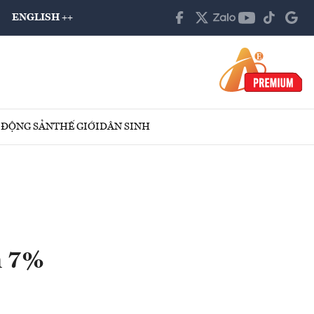
ENGLISH ++
 ĐỘNG SẢN
THẾ GIỚI
DÂN SINH
n 7%