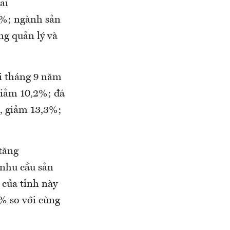
ai
4%; ngành sản
ng quản lý và
i tháng 9 năm
giảm 10,2%; đá
n, giảm 13,3%;
tăng
 nhu cầu sản
 của tỉnh này
1% so với cùng