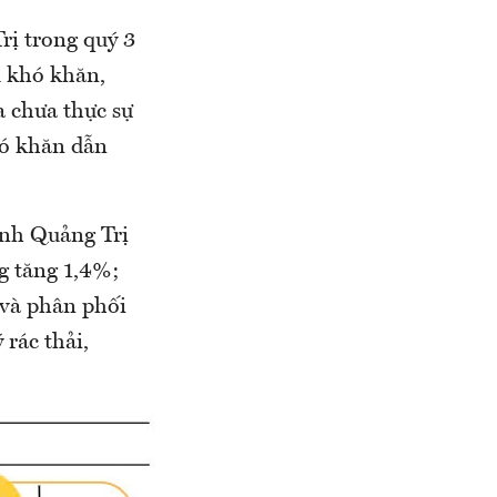
rị trong quý 3
u khó khăn,
a chưa thực sự
hó khăn dẫn
ỉnh Quảng Trị
g tăng 1,4%;
 và phân phối
 rác thải,