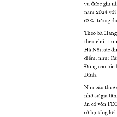
vụ được ghi n
năm 2024 với 
63%, tương đư
Theo bà Hằng, 
then chốt tron
Hà Nội xác đị
điểm, như: Cầ
Đông cao tốc 
Đính.
Nhu cầu thuê c
nhờ sự gia tăn
án có vốn FDI
sở hạ tầng kết