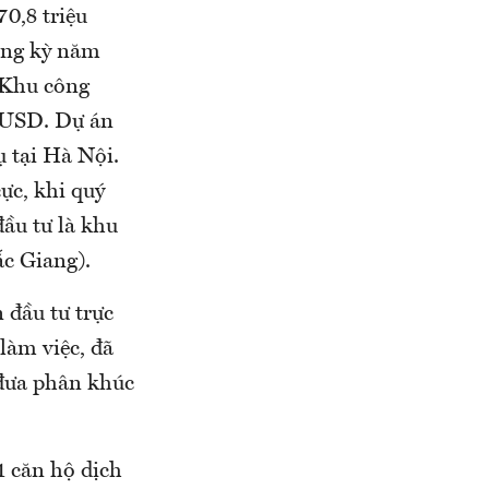
0,8 triệu
ùng kỳ năm
 Khu công
u USD. Dự án
ụ tại Hà Nội.
ực, khi quý
ầu tư là khu
c Giang).
 đầu tư trực
làm việc, đã
 đưa phân khúc
1 căn hộ dịch