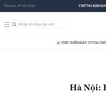
Thứ Sáu, 07/08/2026
CHỨNG KHOÁN
TIÊU ĐIỂM
ĐẦU TƯ
TÀI CH
Hà Nội: 