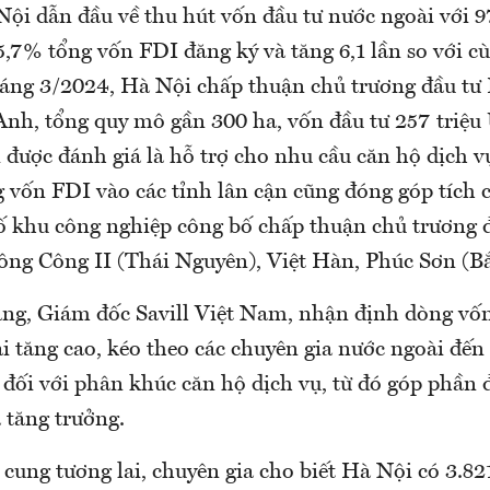
ội dẫn đầu về thu hút vốn đầu tư nước ngoài với 97
,7% tổng vốn FDI đăng ký và tăng 6,1 lần so với c
háng 3/2024, Hà Nội chấp thuận chủ trương đầu tư
nh, tổng quy mô gần 300 ha, vốn đầu tư 257 triệ
 được đánh giá là hỗ trợ cho nhu cầu căn hộ dịch v
 vốn FDI vào các tỉnh lân cận cũng đóng góp tích c
ố khu công nghiệp công bố chấp thuận chủ trương đ
ông Công II (Thái Nguyên), Việt Hàn, Phúc Sơn (Bắ
g, Giám đốc Savill Việt Nam, nhận định dòng vốn
i tăng cao, kéo theo các chuyên gia nước ngoài đến 
 đối với phân khúc căn hộ dịch vụ, từ đó góp phần
à tăng trưởng.
cung tương lai, chuyên gia cho biết Hà Nội có 3.82