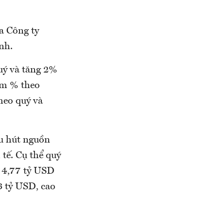
a Công ty
nh.
uý và tăng 2%
ểm % theo
heo quý và
hu hút nguồn
tế. Cụ thể quý
n 4,77 tỷ USD
3 tỷ USD, cao