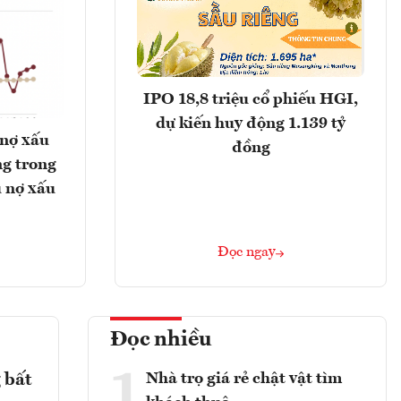
IPO 18,8 triệu cổ phiếu HGI,
dự kiến huy động 1.139 tỷ
 nợ xấu
đồng
g trong
 nợ xấu
Đọc ngay
Đọc nhiều
1
Nhà trọ giá rẻ chật vật tìm
 bất