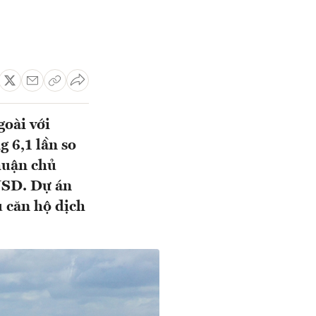
oài với
 6,1 lần so
huận chủ
USD. Dự án
u căn hộ dịch