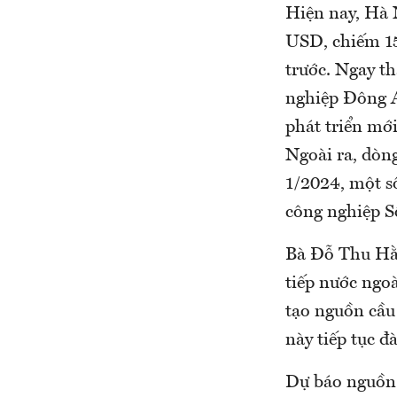
Hiện nay, Hà N
USD, chiếm 15
trước. Ngay t
nghiệp Đông A
phát triển mới
Ngoài ra, dòng
1/2024, một s
công nghiệp S
Bà Đỗ Thu Hằn
tiếp nước ngoà
tạo nguồn cầu
này tiếp tục đ
Dự báo nguồn 