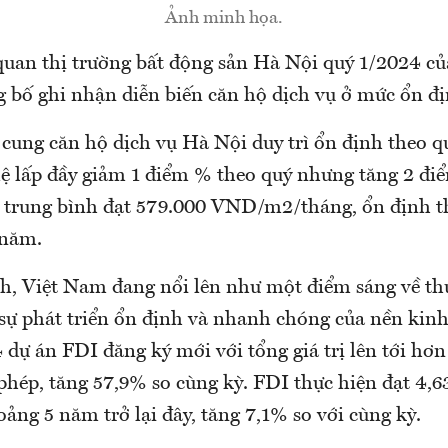
Ảnh minh họa.
quan thị trường bất động sản Hà Nội quý 1/2024 củ
g bố ghi nhận diễn biến căn hộ dịch vụ ở mức ổn đị
 cung căn hộ dịch vụ Hà Nội duy trì ổn định theo q
lệ lấp đầy giảm 1 điểm % theo quý nhưng tăng 2 đi
 trung bình đạt 579.000 VND/m2/tháng, ổn định t
 năm.
ích, Việt Nam đang nổi lên như một điểm sáng về t
sự phát triển ổn định và nhanh chóng của nền kinh 
 dự án FDI đăng ký mới với tổng giá trị lên tới hơ
phép, tăng 57,9% so cùng kỳ. FDI thực hiện đạt 4,6
ảng 5 năm trở lại đây, tăng 7,1% so với cùng kỳ.