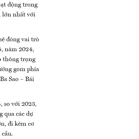
oạt động trong
 lớn nhất với
sẽ đóng vai trò
đó, năm 2024,
o thông trọng
đường gom phía
Ba Sao – Bái
, so với 2023,
g qua các dự
ớn, đi kèm cơ
 cầu.