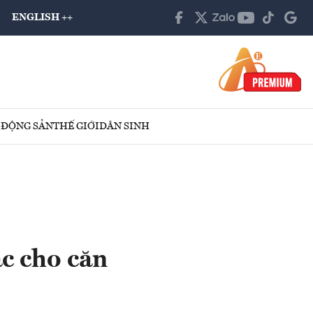
ENGLISH ++
 ĐỘNG SẢN
THẾ GIỚI
DÂN SINH
c cho căn