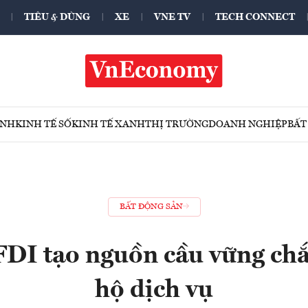
TIÊU & DÙNG
XE
VNE TV
TECH CONNECT
ÍNH
KINH TẾ SỐ
KINH TẾ XANH
THỊ TRƯỜNG
DOANH NGHIỆP
BẤT
BẤT ĐỘNG SẢN
FDI tạo nguồn cầu vững chắ
hộ dịch vụ