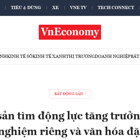
TIÊU & DÙNG
XE
VNE TV
TECH CONNECT
ÍNH
KINH TẾ SỐ
KINH TẾ XANH
THỊ TRƯỜNG
DOANH NGHIỆP
BẤT
BẤT ĐỘNG SẢN
ản tìm động lực tăng trưởng
 nghiệm riêng và văn hóa đặ