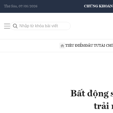
Thứ Sáu, 07/08/2026
CHỨNG KHOÁN
TIÊU ĐIỂM
ĐẦU TƯ
TÀI CH
Bất động s
trải