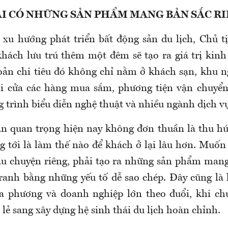
I CÓ NHỮNG SẢN PHẨM MANG BẢN SẮC R
 xu hướng phát triển bất động sản du lịch, Chủ 
hách lưu trú thêm một đêm sẽ tạo ra giá trị kinh 
ản chi tiêu đó không chỉ nằm ở khách sạn, khu 
ới cửa các hàng mua sắm, phương tiện vận chuyển
ng trình biểu diễn nghệ thuật và nhiều ngành dịch 
án quan trọng hiện nay không đơn thuần là thu h
g tới là làm thế nào để khách ở lại lâu hơn. Muốn
âu chuyện riêng, phải tạo ra những sản phẩm mang
tranh bằng những yếu tố dễ sao chép. Đây cũng là
a phương và doanh nghiệp lớn theo đuổi, khi ch
 lẻ sang xây dựng hệ sinh thái du lịch hoàn chỉnh.