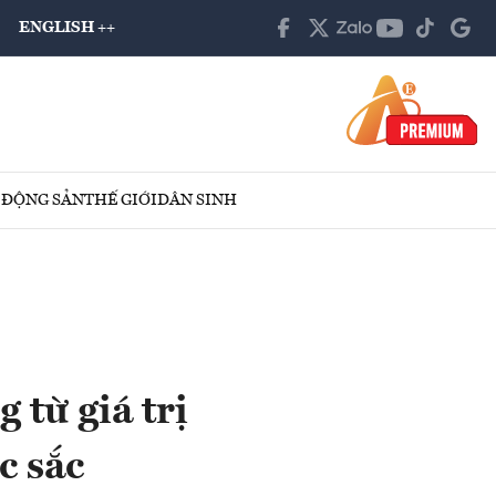
ENGLISH ++
 ĐỘNG SẢN
THẾ GIỚI
DÂN SINH
 từ giá trị
c sắc