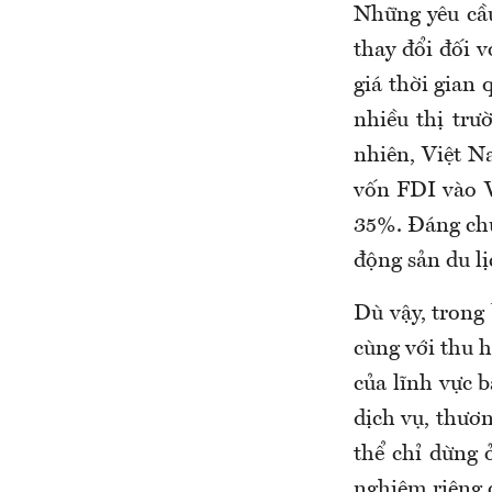
Những yêu cầu
thay đổi đối 
giá thời gian 
nhiều thị trư
nhiên, Việt N
vốn FDI vào V
35%. Đáng chú
động sản du lị
Dù vậy, trong 
cùng với thu h
của lĩnh vực b
dịch vụ, thươn
thể chỉ dừng 
nghiệm riêng 