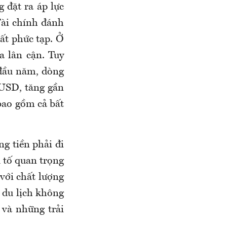
 đặt ra áp lực
Tài chính đánh
rất phức tạp. Ở
a lân cận. Tuy
 đầu năm, dòng
 USD, tăng gần
bao gồm cả bất
ng tiền phải đi
u tố quan trọng
 với chất lượng
n du lịch không
 và những trải