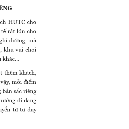
IÊNG
tịch HUTC cho
tế rất lớn cho
nghỉ dưỡng, mà
, khu vui chơi
vụ khác…
út thêm khách,
 vậy, mỗi điểm
 bản sắc riêng
 hướng đi đang
uyển từ tư duy