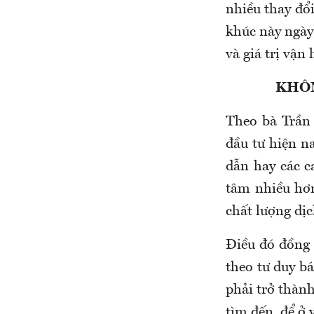
nhiều thay đổi
khúc này ngày
và giá trị vận 
KHÔN
Theo bà Trần
đầu tư hiện n
dẫn hay các c
tâm nhiều hơn
chất lượng dịc
Điều đó đồng n
theo tư duy 
phải trở thành
tìm đến, để ở v