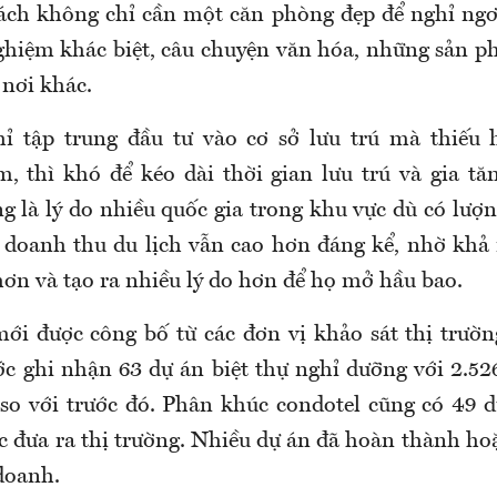
ách không chỉ cần một căn phòng đẹp để nghỉ ngơ
nghiệm khác biệt, câu chuyện văn hóa, những sản
 nơi khác.
hỉ tập trung đầu tư vào cơ sở lưu trú mà thiếu 
, thì khó để kéo dài thời gian lưu trú và gia tăn
g là lý do nhiều quốc gia trong khu vực dù có lượ
doanh thu du lịch vẫn cao hơn đáng kể, nhờ khả
hơn và tạo ra nhiều lý do hơn để họ mở hầu bao.
mới được công bố từ các đơn vị khảo sát thị trườn
ớc ghi nhận 63 dự án biệt thự nghỉ dưỡng với 2.5
so với trước đó. Phân khúc condotel cũng có 49 d
 đưa ra thị trường. Nhiều dự án đã hoàn thành hoặ
doanh.