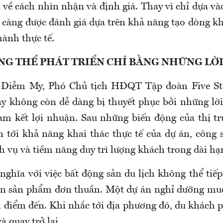
 về cách nhìn nhận và định giá. Thay vì chỉ dựa v
 càng được đánh giá dựa trên khả năng tạo dòng kh
hành thực tế.
G THỂ PHÁT TRIỂN CHỈ BẰNG NHỮNG LỜ
 Diễm My, Phó Chủ tịch HĐQT Tập đoàn Five St
ay không còn dễ dàng bị thuyết phục bởi những lờ
am kết lợi nhuận. Sau những biến động của thị t
 tới khả năng khai thác thực tế của dự án, công 
h vụ và tiềm năng duy trì lượng khách trong dài hạ
ghĩa với việc bất động sản du lịch không thể tiếp
bán sản phẩm đơn thuần. Một dự án nghỉ dưỡng mu
 điểm đến. Khi nhắc tới địa phương đó, du khách p
à quay trở lại.