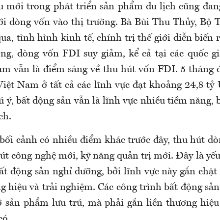
 mới trong phát triển sản phẩm du lịch cũng đang
với dòng vốn vào thị trường. Bà Bùi Thu Thủy, Bộ 
qua, tình hình kinh tế, chính trị thế giới diễn biến 
ờng, dòng vốn FDI suy giảm, kể cả tại các quốc gi
am vẫn là điểm sáng về thu hút vốn FDI. 5 tháng
iệt Nam ở tất cả các lĩnh vực đạt khoảng 24,8 tỷ
 ý, bất động sản vẫn là lĩnh vực nhiều tiềm năng, 
ch.
bối cảnh có nhiều điểm khác trước đây, thu hút dò
út công nghệ mới, kỹ năng quản trị mới. Đây là yế
ất động sản nghỉ dưỡng, bởi lĩnh vực này gắn chặt
g hiệu và trải nghiệm. Các công trình bất động sả
ở sản phẩm lưu trú, mà phải gắn liền thương hiệu
có.