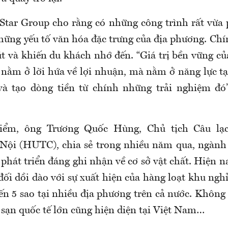
 Star Group cho rằng có những công trình rất vừa 
những yếu tố văn hóa đặc trưng của địa phương. Chín
út và khiến du khách nhớ đến. “Giá trị bền vững củ
 nằm ở lời hứa về lợi nhuận, mà nằm ở năng lực tạ
và tạo dòng tiền từ chính những trải nghiệm đó
iểm, ông Trương Quốc Hùng, Chủ tịch Câu lạ
i (HUTC), chia sẻ trong nhiều năm qua, ngành d
phát triển đáng ghi nhận về cơ sở vật chất. Hiện 
đối dồi dào với sự xuất hiện của hàng loạt khu ng
ến 5 sao tại nhiều địa phương trên cả nước. Không
 sạn quốc tế lớn cũng hiện diện tại Việt Nam…