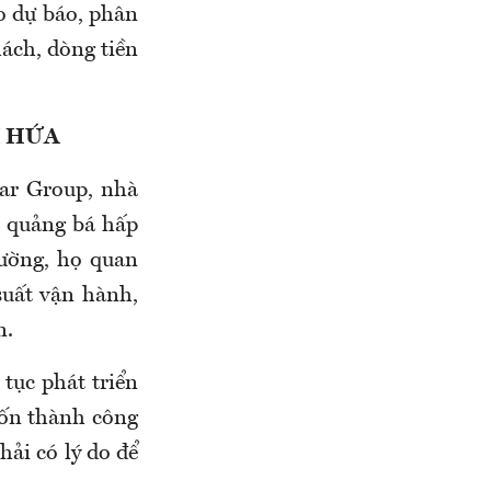
ào dự báo, phân
ách, dòng tiền
I HỨA
ar Group, nhà
i quảng bá hấp
rường, họ quan
suất vận hành,
n.
 tục phát triển
ốn thành công
hải có lý do để