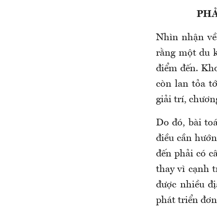
PHẢ
Nhìn nhận về
rằng một du k
điểm đến. Kho
còn lan tỏa t
giải trí, chươ
Do đó, bài to
điều cần hướn
đến phải có c
thay vì cạnh 
được nhiều đị
phát triển đơn