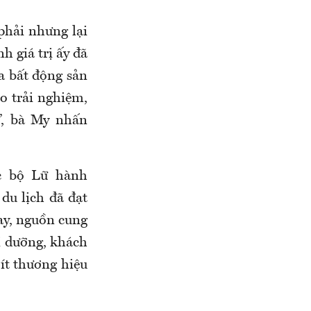
phải nhưng lại
h giá trị ấy đã
a bất động sản
o trải nghiệm,
”, bà My nhấn
c bộ Lữ hành
u lịch đã đạt
nay, nguồn cung
hỉ dưỡng, khách
 ít thương hiệu