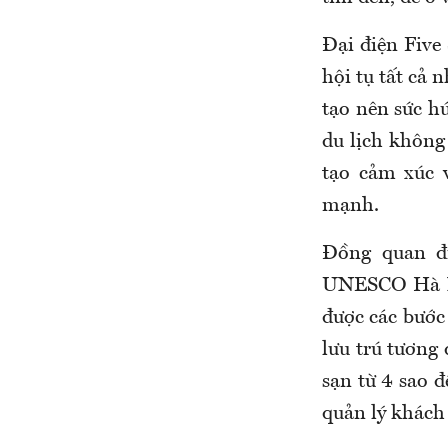
Đại điện Five
hội tụ tất cả 
tạo nên sức h
du lịch không
tạo cảm xúc 
mạnh.
Đồng quan đ
UNESCO Hà Nộ
được các bước 
lưu trú tương 
sạn từ 4 sao đ
quản lý khách