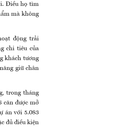
i. Điều họ tìm
 phẩm mà không
hoạt động trải
g chi tiêu của
ng khách tương
 năng giữ chân
g, trong tháng
26 căn được mở
ự án với 5.083
c đủ điều kiện