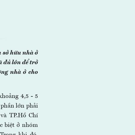
n sở hữu nhà ở
 đủ lớn để trở
ờng nhà ở cho
khoảng 4,5 - 5
 phần lớn phải
 và TP.Hồ Chí
ặc biệt ở nhóm
Trong khi đó,