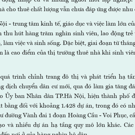
à cho thuê chất lượng vẫn chưa đáp ứng được nhu c
ội - trung tâm kinh tế, giáo dục và việc làm lớn c
 thu hút hàng trăm nghìn sinh viên, lao động trẻ
, làm việc và sinh sống. Đặc biệt, giai đoạn từ thán
 là cao điểm của thị trường thuê nhà khi sinh viê
quá trình chỉnh trang đô thị và phát triển hạ tầ
g dịch chuyển dân cư mới, qua đó làm gia tăng đ
eo Ủy ban Nhân dân TP.Hà Nội, hiện thành phố đa
t bằng đối với khoảng 1.428 dự án, trong đó có nh
ư đường Vành đai 1 đoạn Hoàng Cầu - Voi Phục, cầ
o và nhiều dự án hạ tầng quy mô lớn khác. Các 
 đến nơi ở của hàng nghìn hộ dân.