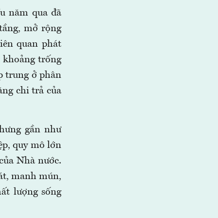
ều năm qua đã
 tầng, mở rộng
liên quan phát
t khoảng trống
p trung ở phân
ng chi trả của
nhưng gần như
ệp, quy mô lớn
 của Nhà nước.
hát, manh mún,
hất lượng sống