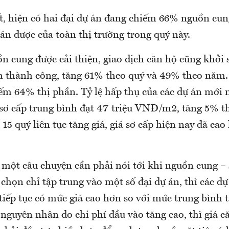
iết, hiện có hai đại dự án đang chiếm 66% nguồn cu
án được của toàn thị trường trong quý này.
 cung được cải thiện, giao dịch căn hộ cũng khởi s
ch thành công, tăng 61% theo quý và 49% theo năm.
ếm 64% thị phần. Tỷ lệ hấp thụ của các dự án mới 
sơ cấp trung bình đạt 47 triệu VNĐ/m2, tăng 5% t
15 quý liên tục tăng giá, giá sơ cấp hiện nay đã ca
 một câu chuyện cần phải nói tới khi nguồn cung –
ựa chọn chỉ tập trung vào một số đại dự án, thì các 
 tiếp tục có mức giá cao hơn so với mức trung bình t
nguyên nhân do chi phí đầu vào tăng cao, thì giá c