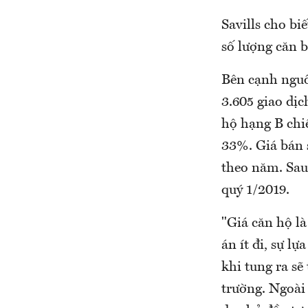
Savills cho b
số lượng căn b
Bên cạnh nguồn
3.605 giao dị
hộ hạng B chi
33%. Giá bán 
theo năm. Sau 
quý 1/2019.
"Giá căn hộ là
án ít đi, sự l
khi tung ra sẽ
trường. Ngoài 