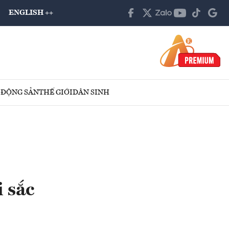
ENGLISH ++
 ĐỘNG SẢN
THẾ GIỚI
DÂN SINH
 sắc