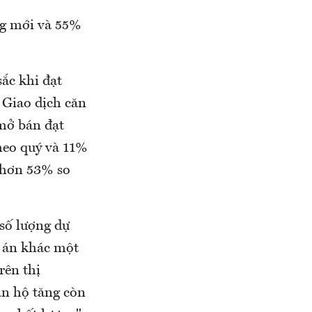
ng mới và 55%
ắc khi đạt
 Giao dịch căn
mở bán đạt
heo quý và 11%
o hơn 53% so
 số lượng dự
dự án khác một
rên thị
ăn hộ tăng còn