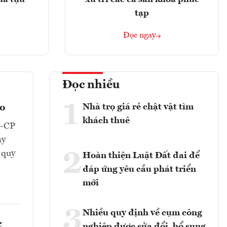
tạp
Đọc ngay
Đọc nhiều
1
Nhà trọ giá rẻ chật vật tìm
eo
khách thuê
Đ-CP
ây
2
 quy
Hoàn thiện Luật Đất đai để
đáp ứng yêu cầu phát triển
mới
3
Nhiều quy định về cụm công
c
nghiệp được sửa đổi, bổ sung