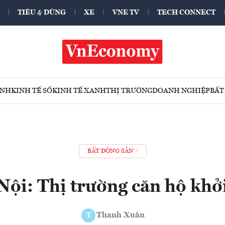
TIÊU & DÙNG
XE
VNE TV
TECH CONNECT
ÍNH
KINH TẾ SỐ
KINH TẾ XANH
THỊ TRƯỜNG
DOANH NGHIỆP
BẤT
BẤT ĐỘNG SẢN
Nội: Thị trường căn hộ khởi
Thanh Xuân
T