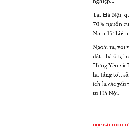
nghiệp...
Tại Hà Nội, q
70% nguồn cun
Nam Từ Liêm,
Ngoài ra, với 
đất nhà ở tại 
Hưng Yên và B
hạ tầng tốt, s
ích là các yếu
từ Hà Nội.
ĐỌC BÀI THEO T