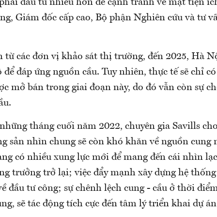
phải đầu tư nhiều hơn để cạnh tranh về mặt tiện ích
g, Giám đốc cấp cao, Bộ phận Nghiên cứu và tư vấ
 từ các đơn vị khảo sát thị trường, đến 2025, Hà N
ộ để đáp ứng nguồn cầu. Tuy nhiên, thực tế sẽ chỉ 
ợc mở bán trong giai đoạn này, do đó vẫn còn sự ch
ầu.
những tháng cuối năm 2022, chuyên gia Savills cho
ng sản nhìn chung sẽ còn khó khăn về nguồn cung
ng có nhiều xung lực mới để mang đến cái nhìn lạ
ng trưởng trở lại; việc đẩy mạnh xây dựng hệ thốn
ề đầu tư công; sự chênh lệch cung - cầu ở thời điểm
ng, sẽ tác động tích cực đến tâm lý triển khai dự á