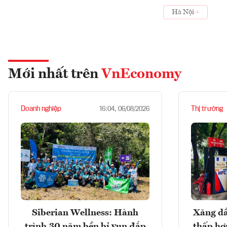
Hà Nội
Mới nhất trên
VnEconomy
Doanh nghiệp
Thị trường
16:04, 06/08/2026
Siberian Wellness: Hành
Xăng dầ
trình 30 năm bền bỉ vun đắp
thấp hơ