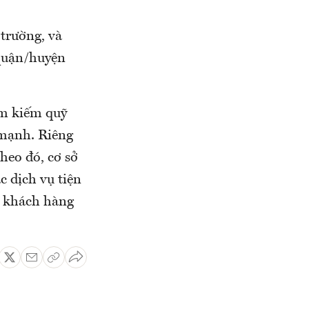
trường, và
 quận/huyện
ìm kiếm quỹ
g mạnh. Riêng
heo đó, cơ sở
c dịch vụ tiện
út khách hàng