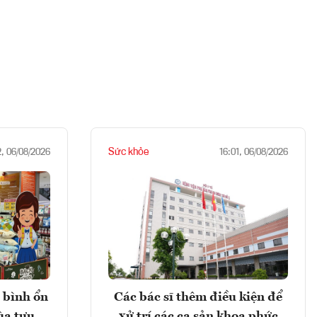
Sức khỏe
2, 06/08/2026
16:01, 06/08/2026
 bình ổn
Các bác sĩ thêm điều kiện để
ùa tựu
xử trí các ca sản khoa phức