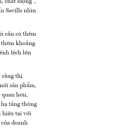
, chất lượng",
n Savills nhìn
ội cần có thêm
có thêm khoảng
ênh lệch lớn
 rằng thị
 mới sản phẩm,
c quan hơn,
g hạ tầng thông
 hiện tại với
n của doanh