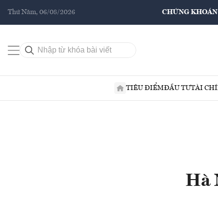
Thứ Năm, 06/08/2026
CHỨNG KHOÁN
TIÊU ĐIỂM
ĐẦU TƯ
TÀI CH
Hà 