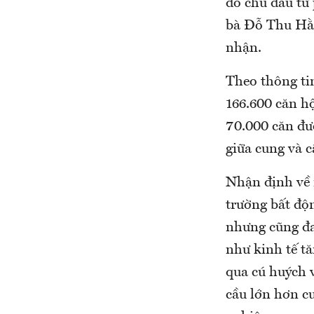
do chủ đầu tư 
b
à Đỗ Thu Hằn
nhận.
Theo thông tin
166.600 căn h
70.000 căn đư
giữa cung và c
Nhận định về 
trường bất độ
nhưng cũng đa
như kinh tế tă
qua cú huých v
cầu lớn hơn cu