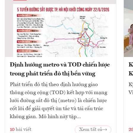
Định hướng metro và TOD chiến lược
K
trong phát triển đô thị bền vững
K
Phát triển đô thị theo định hướng giao
K
thông công cộng (TOD) kết hợp với mạng
V
lưới đường sắt đô thị (metro) là chiến lược
cốt lõi để giải quyết ùn tắc và tái cấu trúc
không gian. Mô hình này tập...
10
bài viết
Xem tất cả
2