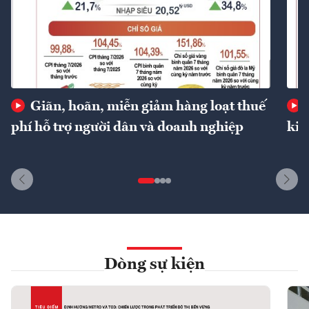
Giãn, hoãn, miễn giảm hàng loạt thuế
phí hỗ trợ người dân và doanh nghiệp
kin
Dòng sự kiện