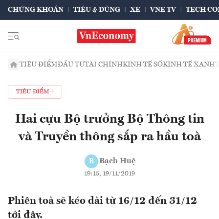
CHỨNG KHOÁN
TIÊU & DÙNG
XE
VNE TV
TECH CO
TIÊU ĐIỂM
ĐẦU TƯ
TÀI CHÍNH
KINH TẾ SỐ
KINH TẾ XANH
TIÊU ĐIỂM
Hai cựu Bộ trưởng Bộ Thông tin
và Truyền thông sắp ra hầu toà
Bạch Huệ
B
19:15, 19/11/2019
Phiên toà sẽ kéo dài từ 16/12 đến 31/12
tới đây.