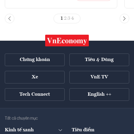
1
2
3
4
Chứng khoán
Tiêu & Dùng
Xe
VnE TV
Tech Connect
English ++
Tất cả chuyên mục
Kinh tế xanh
Tiêu điểm