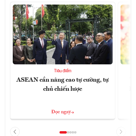
Tiêu điểm
ASEAN cần nâng cao tự cường, tự
Tổ
chủ chiến lược
Lâ
Đọc ngay