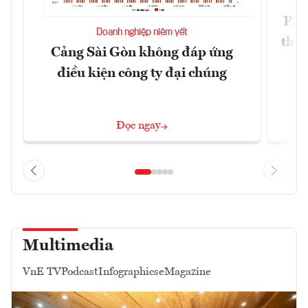
PNJ 
Doanh nghiệp niêm yết
thư
Cảng Sài Gòn không đáp ứng
điều kiện công ty đại chúng
Đọc ngay
Multimedia
VnE TV
Podcast
Infographics
eMagazine