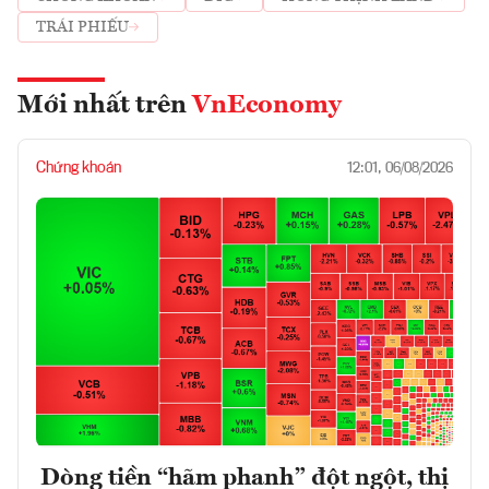
TRÁI PHIẾU
Mới nhất trên
VnEconomy
Chứng khoán
12:01, 06/08/2026
Dòng tiền “hãm phanh” đột ngột, thị