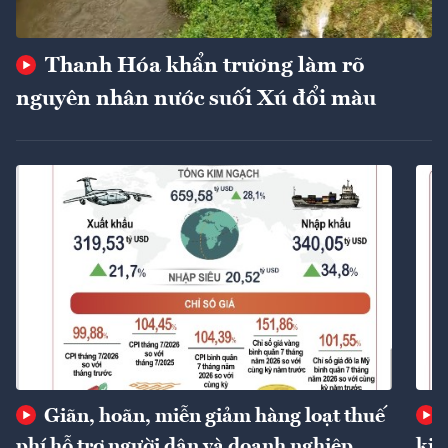
Thanh Hóa khẩn trương làm rõ
nguyên nhân nước suối Xú đổi màu
Giãn, hoãn, miễn giảm hàng loạt thuế
phí hỗ trợ người dân và doanh nghiệp
kin