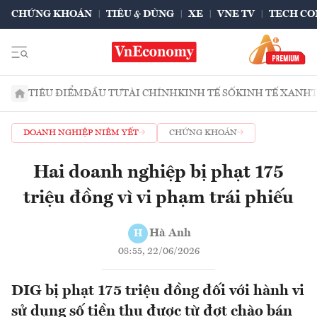
CHỨNG KHOÁN
TIÊU & DÙNG
XE
VNE TV
TECH CO
TIÊU ĐIỂM
ĐẦU TƯ
TÀI CHÍNH
KINH TẾ SỐ
KINH TẾ XANH
DOANH NGHIỆP NIÊM YẾT
CHỨNG KHOÁN
Hai doanh nghiệp bị phạt 175
triệu đồng vì vi phạm trái phiếu
Hà Anh
H
08:55, 22/06/2026
DIG bị phạt 175 triệu đồng đối với hành vi
sử dụng số tiền thu được từ đợt chào bán