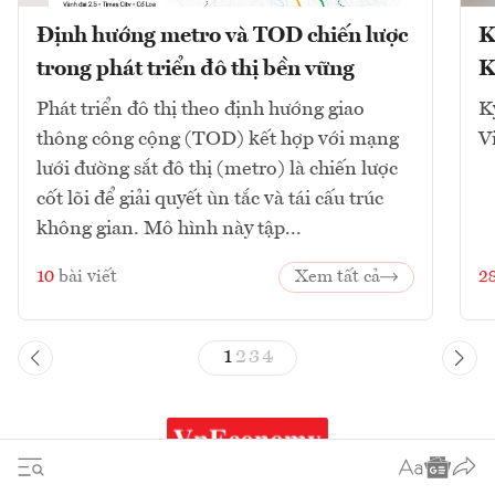
Định hướng metro và TOD chiến lược
K
trong phát triển đô thị bền vững
K
Phát triển đô thị theo định hướng giao
K
thông công cộng (TOD) kết hợp với mạng
V
lưới đường sắt đô thị (metro) là chiến lược
cốt lõi để giải quyết ùn tắc và tái cấu trúc
không gian. Mô hình này tập...
10
bài viết
Xem tất cả
2
1
2
3
4