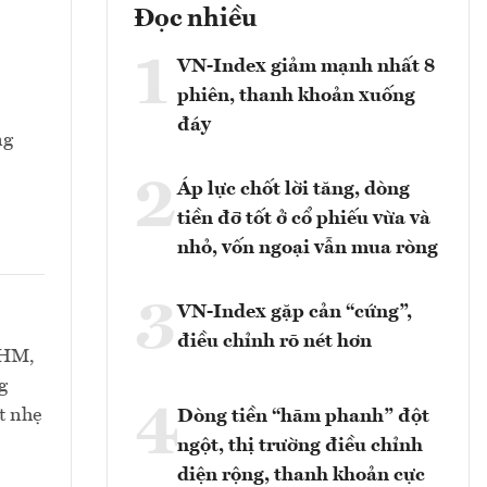
Đọc nhiều
1
VN-Index giảm mạnh nhất 8
phiên, thanh khoản xuống
đáy
ng
2
Áp lực chốt lời tăng, dòng
tiền đỡ tốt ở cổ phiếu vừa và
nhỏ, vốn ngoại vẫn mua ròng
3
VN-Index gặp cản “cứng”,
điều chỉnh rõ nét hơn
VHM,
g
4
t nhẹ
Dòng tiền “hãm phanh” đột
ngột, thị trường điều chỉnh
diện rộng, thanh khoản cực