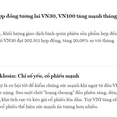
hợp đồng tương lai VN30, VN100 tăng mạnh tháng
, khối lượng giao dịch bình quân phiên sản phẩm hợp đồ
 số VN30 đạt 202.911 hợp đồng, tăng 20,09% so với tháng
khoán: Chỉ số yếu, cổ phiếu mạnh
y là cơ hội tốt để kiểm chứng sức mạnh khi ngay từ đầu 
c nặng. Sau một chút “loạng choạng” đầu phiên sáng, dòn
 khá tích cực và kéo giá cổ phiếu lên dần. Tuy VNI tăng rấ
cổ phiếu thể hiện sức mạnh ấn tượng hơn nhiều.