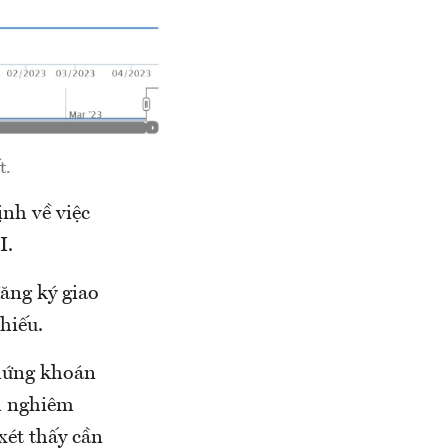
t.
nh về việc
I.
ăng ký giao
hiếu.
Chứng khoán
m nghiêm
xét thấy cần