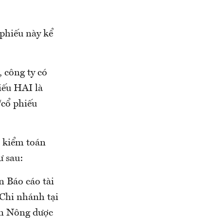
 phiếu này kể
 công ty có
iếu HAI là
/cổ phiếu
o kiểm toán
ư sau:
n Báo cáo tài
Chi nhánh tại
ần Nông dược