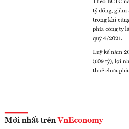
Theo BCTC năm
tỷ đồng, giảm 
trong khi cùng
phía công ty 
quý 4/2021.
Luỹ kế năm 20
(609 tỷ), lợi 
thuế chưa phân
Mới nhất trên
VnEconomy