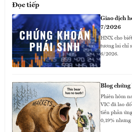
Đọc tiếp
Giao dịch 
7/2026
HNX cho biết
tương lai chỉ
6/2026.
Blog chứng 
Phiên hôm na
VIC đã lao dố
tiền phản ứng
0,19% nhưng 