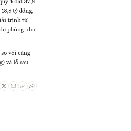
uý 4 đạt 37,8
 18,8 tỷ đồng,
ải trình từ
p dự phòng như
 so với cùng
g) và lỗ sau