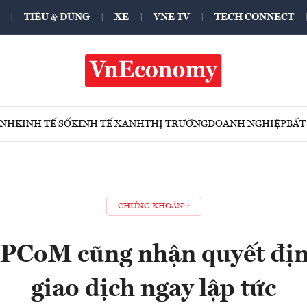
TIÊU & DÙNG
XE
VNE TV
TECH CONNECT
ÍNH
KINH TẾ SỐ
KINH TẾ XANH
THỊ TRƯỜNG
DOANH NGHIỆP
BẤT
CHỨNG KHOÁN
PCoM cũng nhận quyết địn
giao dịch ngay lập tức