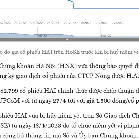
ơ đồ giá cổ phiếu HAI trên HoSE trước khi bị huỷ niêm yế
Chứng khoán Hà Nội (HNX) vừa thông báo quyết đị
ng ký giao dịch cổ phiếu của CTCP Nông dược H.A.
682.799 cổ phiếu HAI chính thức được chấp thuận đ
UPCoM với từ ngày 27/4 tới với giá 1.500 đồng/cổ p
 phiếu HAI vừa bị hủy niêm yết trên Sở Giao dịch 
) từ ngày 18/4/2023 do tổ chức niêm yết vi phạ
ụ công bố thông tin mà Sở và Ủy ban Chứng khoán 