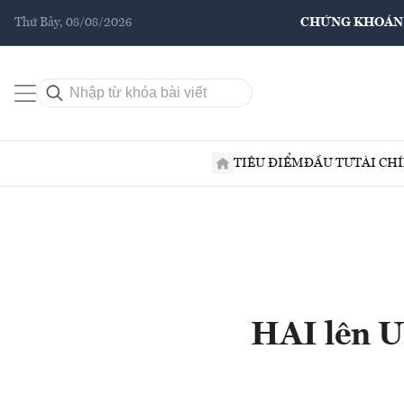
Thứ Bảy, 08/08/2026
CHỨNG KHOÁN
TIÊU ĐIỂM
ĐẦU TƯ
TÀI CH
HAI lên U