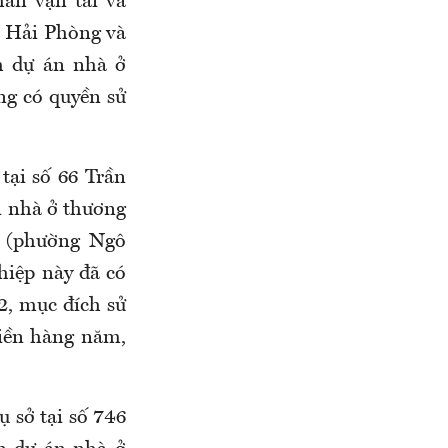
ần vận tải và
u Hải Phòng và
m dự án nhà ở
ng có quyền sử
tại số 66 Trần
 nhà ở thương
ư (phường Ngô
hiệp này đã có
2, mục đích sử
tiền hàng năm,
 sở tại số 746