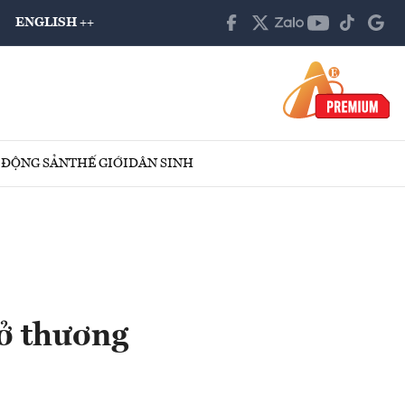
ENGLISH ++
 ĐỘNG SẢN
THẾ GIỚI
DÂN SINH
ở thương