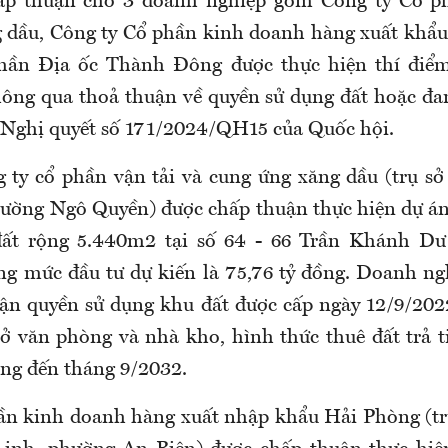
ấp thuận cho 3 doanh nghiệp gồm Công ty Cổ ph
 dầu, Công ty Cổ phần kinh doanh hàng xuất khẩ
hần Địa ốc Thành Đông được thực hiện thí điể
ông qua thoả thuận về quyền sử dụng đất hoặc đa
 Nghị quyết số 171/2024/QH15 của Quốc hội.
 ty cổ phần vận tải và cung ứng xăng dầu (trụ sở 
ường Ngô Quyền) được chấp thuận thực hiện dự án
đất rộng 5.440m2 tại số 64 - 66 Trần Khánh D
ng mức đầu tư dự kiến là 75,76 tỷ đồng. Doanh ng
ận quyền sử dụng khu đất được cấp ngày 12/9/202
sở văn phòng và nhà kho, hình thức thuê đất trả 
ụng đến tháng 9/2032.
ần kinh doanh hàng xuất nhập khẩu Hải Phòng (trụ