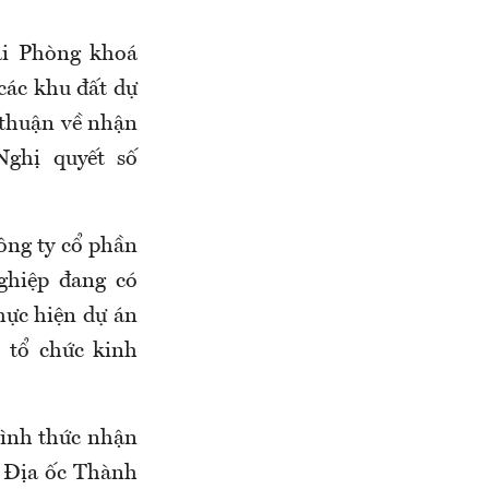
ải Phòng khoá
các khu đất dự
 thuận về nhận
Nghị quyết số
ông ty cổ phần
ghiệp đang có
hực hiện dự án
 tổ chức kinh
hình thức nhận
n Địa ốc Thành