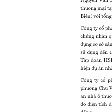
Nguyễn Văn L
thương mại tạ
Biên) với tổng
Công ty cổ ph
chứng nhận qu
dựng cơ sở sản
sử dụng đến 1
Tập đoàn HSB
hiện dự án nh
Công ty cổ p
phường Chu V
án nhà ở thươ
đó diện tích 