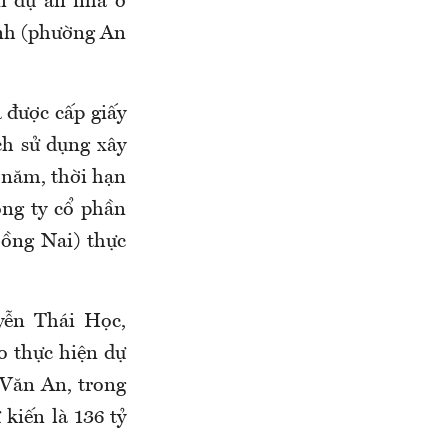
n dự án nhà ở
inh (phường An
 được cấp giấy
ch sử dụng xây
g năm, thời hạn
ông ty cổ phần
ồng Nai) thực
yễn Thái Học,
 thực hiện dự
 Văn An, trong
kiến là 136 tỷ