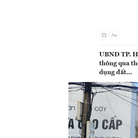
UBND TP. Hả
thông qua th
dụng đất…