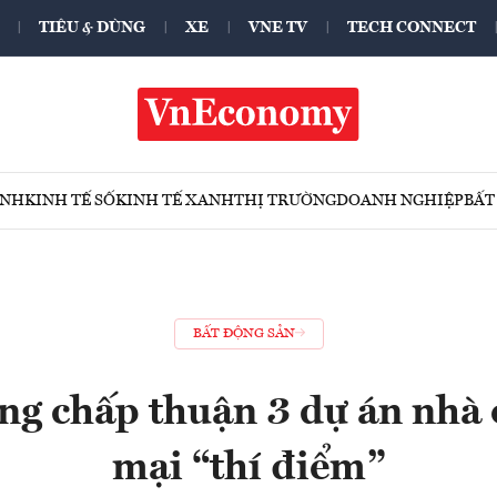
TIÊU & DÙNG
XE
VNE TV
TECH CONNECT
ÍNH
KINH TẾ SỐ
KINH TẾ XANH
THỊ TRƯỜNG
DOANH NGHIỆP
BẤT
BẤT ĐỘNG SẢN
ng chấp thuận 3 dự án nhà 
mại “thí điểm”