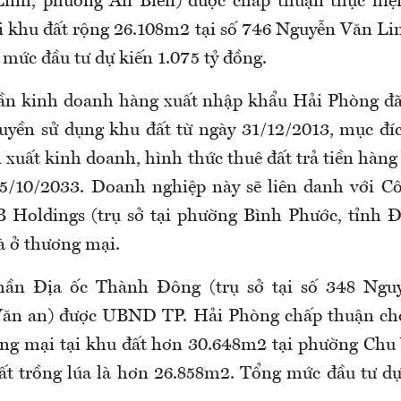
inh, phường An Biên) được chấp thuận thực hiệ
i khu đất rộng 26.108m2 tại số 746 Nguyễn Văn L
 mức đầu tư dự kiến 1.075 tỷ đồng.
ần kinh doanh hàng xuất nhập khẩu Hải Phòng đã
yền sử dụng khu đất từ ngày 31/12/2013, mục đí
 xuất kinh doanh, hình thức thuê đất trả tiền hàn
5/10/2033. Doanh nghiệp này sẽ liên danh với C
 Holdings (trụ sở tại phường Bình Phước, tỉnh Đ
à ở thương mại.
hần Địa ốc Thành Đông (trụ sở tại số 348 Ngu
ăn an) được UBND TP. Hải Phòng chấp thuận cho
ng mại tại khu đất hơn 30.648m2 tại phường Chu
đất trồng lúa là hơn 26.858m2. Tổng mức đầu tư dự 