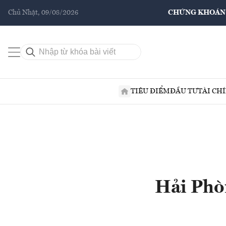
Chủ Nhật, 09/08/2026
CHỨNG KHOÁN
TIÊU ĐIỂM
ĐẦU TƯ
TÀI CH
Hải Phò