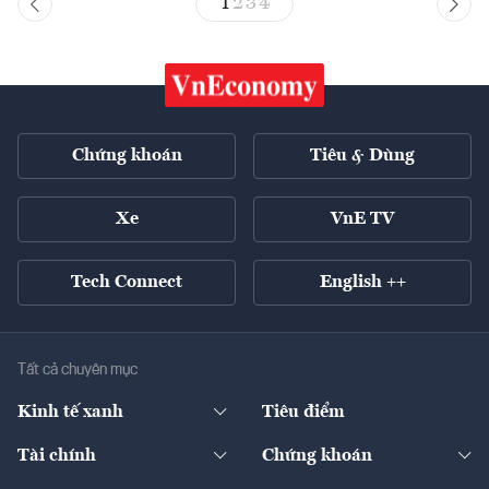
1
2
3
4
Chứng khoán
Tiêu & Dùng
Xe
VnE TV
Tech Connect
English ++
Tất cả chuyên mục
Kinh tế xanh
Tiêu điểm
Chuyển động xanh
Tài chính
Chứng khoán
Pháp lý
Ngân hàng
Doanh nghiệp niêm yết