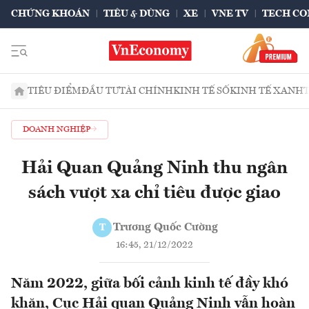
CHỨNG KHOÁN
TIÊU & DÙNG
XE
VNE TV
TECH CO
TIÊU ĐIỂM
ĐẦU TƯ
TÀI CHÍNH
KINH TẾ SỐ
KINH TẾ XANH
DOANH NGHIỆP
Hải Quan Quảng Ninh thu ngân
sách vượt xa chỉ tiêu được giao
Trương Quốc Cường
T
16:45, 21/12/2022
Năm 2022, giữa bối cảnh kinh tế đầy khó
khăn, Cục Hải quan Quảng Ninh vẫn hoàn