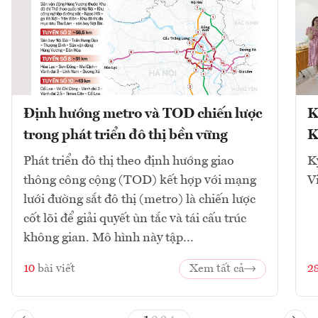
Định hướng metro và TOD chiến lược
K
trong phát triển đô thị bền vững
K
Phát triển đô thị theo định hướng giao
K
thông công cộng (TOD) kết hợp với mạng
V
lưới đường sắt đô thị (metro) là chiến lược
cốt lõi để giải quyết ùn tắc và tái cấu trúc
không gian. Mô hình này tập...
10
bài viết
Xem tất cả
2