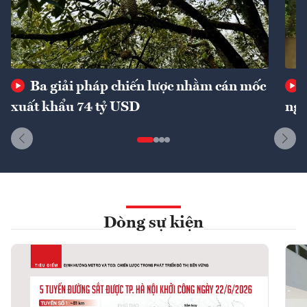
Ba giải pháp chiến lược nhằm cán mốc
xuất khẩu 74 tỷ USD
ngu
Dòng sự kiện