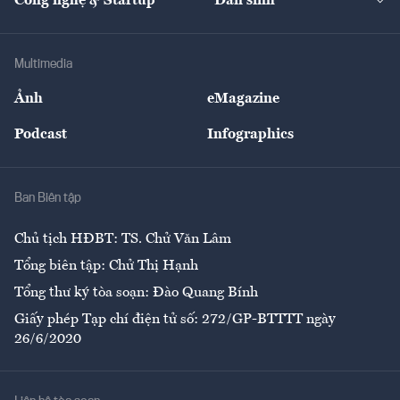
Công nghệ & Startup
Dân sinh
Tư vấn
Nông sản
Doanh nhân
Tư vấn Tiêu & Dùng
Infographics
Hạ tầng
Sức khỏe
Khung pháp lý
Doanh nghiệp
Địa phương
Thị trường
Bảo hiểm
Multimedia
Sự kiện
Nhân lực
Ảnh
eMagazine
Đẹp +
An sinh
Podcast
Infographics
Giải trí
Y tế
Nhà
Ban Biên tập
Ẩm thực
Chủ tịch HĐBT: TS. Chử Văn Lâm
Tổng biên tập: Chử Thị Hạnh
Tổng thư ký tòa soạn: Đào Quang Bính
Giấy phép Tạp chí điện tử số: 272/GP-BTTTT ngày
26/6/2020