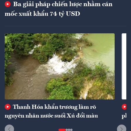
Ba giải pháp chiến lược nhằm cán
mốc xuất khẩu 74 tỷ USD
Thanh Hóa khẩn trương làm rõ
nguyên nhân nước suối Xú đổi màu
phí