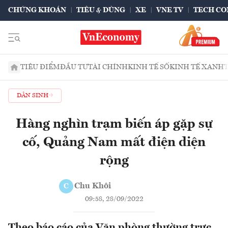
CHỨNG KHOÁN
TIÊU & DÙNG
XE
VNE TV
TECH CO
TIÊU ĐIỂM
ĐẦU TƯ
TÀI CHÍNH
KINH TẾ SỐ
KINH TẾ XANH
DÂN SINH
Hàng nghìn trạm biến áp gặp sự
cố, Quảng Nam mất điện diện
rộng
Chu Khôi
C
09:58, 28/09/2022
Theo báo cáo của Văn phòng thường trực