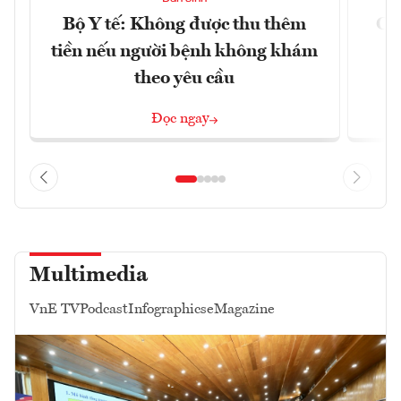
Bộ Y tế: Không được thu thêm
Cắt
tiền nếu người bệnh không khám
l
theo yêu cầu
Đọc ngay
Multimedia
VnE TV
Podcast
Infographics
eMagazine