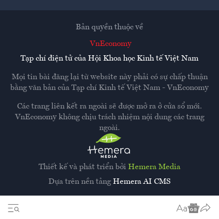
Bản quyền thuộc về
VnEconomy
Tạp chí điện tử của Hội Khoa học Kinh tế Việt Nam
Mọi tin bài đăng lại từ website này phải có sự chấp thuận
bằng văn bản của
Tạp chí Kinh tế Việt Nam - VnEconomy
Các trang liên kết ra ngoài sẽ được mở ra ở cửa sổ mới.
VnEconomy không chịu trách nhiệm nội dung các trang
ngoài.
Thiết kế và phát triển bởi
Hemera Media
Dựa trên nền tảng
Hemera AI CMS