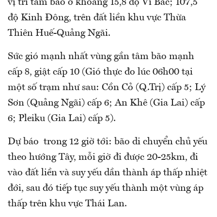
vị trí tâm bão ở khoảng 15,8 độ Vĩ Bắc; 107,5
độ Kinh Đông, trên đất liền khu vực Thừa
Thiên Huế-Quảng Ngãi.
Sức gió mạnh nhất vùng gần tâm bão mạnh
cấp 8, giật cấp 10 (Gió thực đo lúc 06h00 tại
một số trạm như sau: Cồn Cỏ (Q.Trị) cấp 5; Lý
Sơn (Quảng Ngãi) cấp 6; An Khê (Gia Lai) cấp
6; Pleiku (Gia Lai) cấp 5).
Dự báo trong 12 giờ tới: bão di chuyển chủ yếu
theo hướng Tây, mỗi giờ đi được 20-25km, đi
vào đất liền và suy yếu dần thành áp thấp nhiệt
đới, sau đó tiếp tục suy yếu thành một vùng áp
thấp trên khu vực Thái Lan.