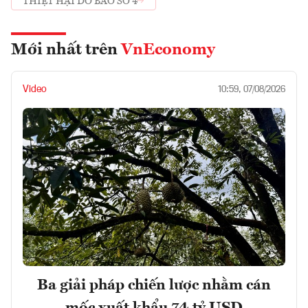
THIỆT HẠI DO BÃO SỐ 4
Mới nhất trên
VnEconomy
Video
10:59, 07/08/2026
Ba giải pháp chiến lược nhằm cán
mốc xuất khẩu 74 tỷ USD