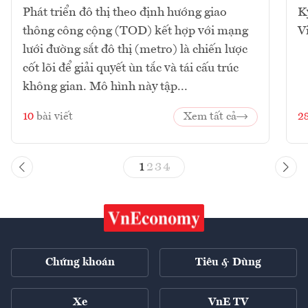
Phát triển đô thị theo định hướng giao
K
thông công cộng (TOD) kết hợp với mạng
V
lưới đường sắt đô thị (metro) là chiến lược
cốt lõi để giải quyết ùn tắc và tái cấu trúc
không gian. Mô hình này tập...
10
bài viết
Xem tất cả
2
1
2
3
4
Chứng khoán
Tiêu & Dùng
Xe
VnE TV