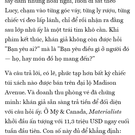
say đắm nhưng hoài nghi, luôn đi sát theo
Lucy, chạm vào từng góc váy, từng ly rượu, từng
chiếc ví đeo lấp lánh, chỉ để rồi nhận ra đằng
sau lớp nhũ ấy là một trái tim khô cằn. Khi
phim kết thúc, khán giả không còn được hỏi
"Bạn yêu ai?" mà là "Bạn yêu điều gì ở người đó
— họ, hay món đồ họ mang đến?"
Và câu trả lời, có lẽ, phức tạp hơn bất kỳ chiếc
túi xách nào được bán trên đại lộ Madison
Avenue. Và doanh thu phòng vé đã chứng
minh: khán giả sẵn sàng trả tiền để đối diện
với câu hỏi ấy. Ở Mỹ & Canada,
Materialists
khởi đầu ấn tượng với 11,3 triệu USD ngay cuối
tuần đầu tiên. Con số này đủ để khẳng định: