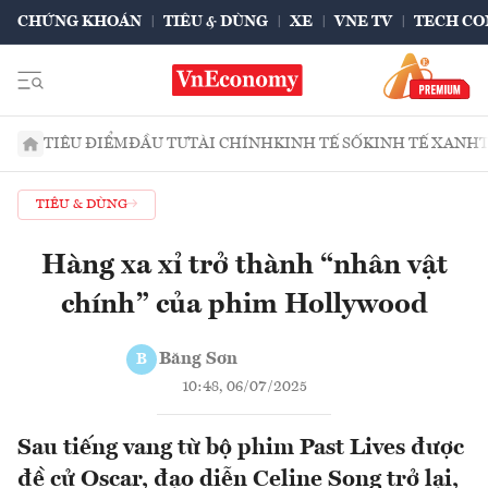
CHỨNG KHOÁN
TIÊU & DÙNG
XE
VNE TV
TECH CO
TIÊU ĐIỂM
ĐẦU TƯ
TÀI CHÍNH
KINH TẾ SỐ
KINH TẾ XANH
TIÊU & DÙNG
Hàng xa xỉ trở thành “nhân vật
chính” của phim Hollywood
Băng Sơn
B
10:48, 06/07/2025
Sau tiếng vang từ bộ phim Past Lives được
đề cử Oscar, đạo diễn Celine Song trở lại,