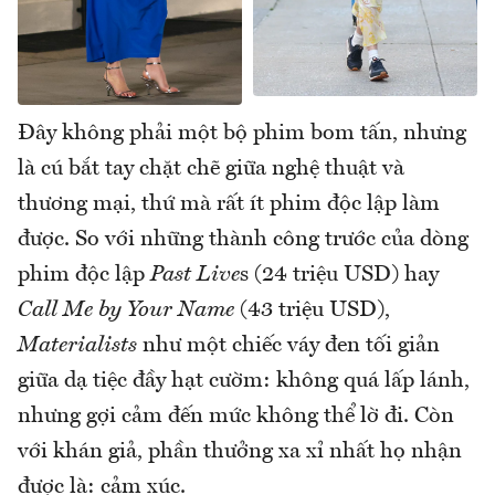
Đây không phải một bộ phim bom tấn, nhưng
là cú bắt tay chặt chẽ giữa nghệ thuật và
thương mại, thứ mà rất ít phim độc lập làm
được. So với những thành công trước của dòng
phim độc lập
Past Live
s (24 triệu USD) hay
Call Me by Your Name
(43 triệu USD),
Materialists
như một chiếc váy đen tối giản
giữa dạ tiệc đầy hạt cườm: không quá lấp lánh,
nhưng gợi cảm đến mức không thể lờ đi. Còn
với khán giả, phần thưởng xa xỉ nhất họ nhận
được là: cảm xúc.