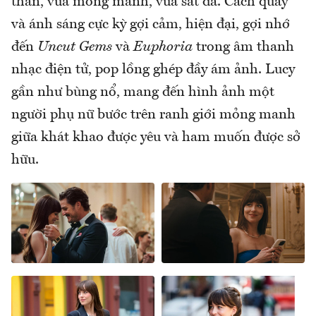
thần, vừa mong manh, vừa sắt đá. Cách quay
và ánh sáng cực kỳ gợi cảm, hiện đại, gợi nhớ
đến
Uncut Gems
và
Euphoria
trong âm thanh
nhạc điện tử, pop lồng ghép đầy ám ảnh. Lucy
gần như bùng nổ, mang đến hình ảnh một
người phụ nữ bước trên ranh giới mỏng manh
giữa khát khao được yêu và ham muốn được sở
hữu.