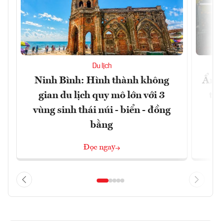
Du lịch
Ninh Bình: Hình thành không
Ẩm 
gian du lịch quy mô lớn với 3
tê
vùng sinh thái núi - biển - đồng
bằng
Đọc ngay