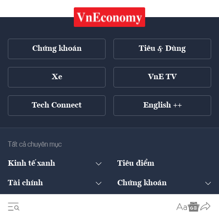
Chứng khoán
Tiêu & Dùng
Xe
VnE TV
Tech Connect
English ++
Tất cả chuyên mục
Kinh tế xanh
Tiêu điểm
Chuyển động xanh
Tài chính
Chứng khoán
Pháp lý
Ngân hàng
Doanh nghiệp niêm yết
Kinh tế số
Hạ tầng
Thương hiệu xanh
Thị trường vốn
Thị trường
Sản phẩm - Thị trường