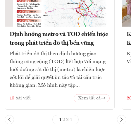
Định hướng metro và TOD chiến lược
K
trong phát triển đô thị bền vững
K
Phát triển đô thị theo định hướng giao
K
thông công cộng (TOD) kết hợp với mạng
V
lưới đường sắt đô thị (metro) là chiến lược
cốt lõi để giải quyết ùn tắc và tái cấu trúc
không gian. Mô hình này tập...
10
bài viết
Xem tất cả
2
1
2
3
4