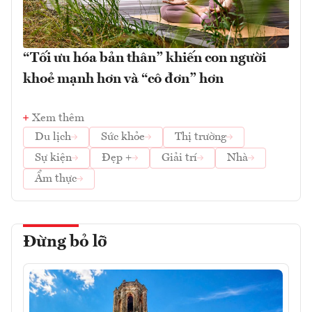
“Tối ưu hóa bản thân” khiến con người
khoẻ mạnh hơn và “cô đơn” hơn
Xem thêm
Du lịch
Sức khỏe
Thị trường
Sự kiện
Đẹp +
Giải trí
Nhà
Ẩm thực
Đừng bỏ lỡ