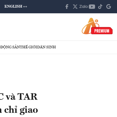
ENGLISH ++
 ĐỘNG SẢN
THẾ GIỚI
DÂN SINH
C và TAR
h chỉ giao