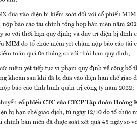
 số âm;
X đưa vào diện bị kiểm soát đối với cổ phiếu MIM
 nộp báo cáo tài chính tổng họp bán niên năm 202
y so với thời hạn quy định; và duy trì diện bị đình c
iếu MIM do tổ chức niêm yết chậm nộp báo cáo tài 
iểm toán quá 06 tháng so với thòi hạn quy định;
hức niêm yết tiếp tục vi phạm quy định về công bố t
ng khoán sau khi đã bị đưa vào diện hạn chế giao d
nộp báo cáo tình hình quản trị công ty năm 2022;
 chuyển
cổ phiếu CTC của CTCP Tập đoàn Hoàng 
ện bị hạn chế giao dịch, từ ngày 12/10 do tổ chức 
i chính bán niên đã đuợc soát xét quá 45 ngày so v