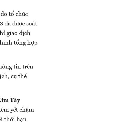
 do tổ chức
3 đã được soát
hỉ giao dịch
chính tổng hợp
hông tin trên
ịch, cụ thể
Kim Tây
niêm yết chậm
ới thời hạn