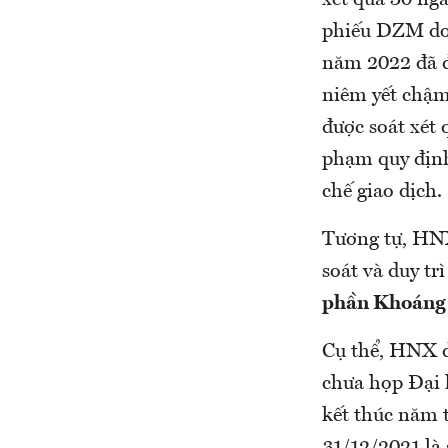
xét quá 30 ngà
phiếu DZM do 
năm 2022 đã đ
niêm yết chậm
được soát xét 
phạm quy định
chế giao dịch.
Tương tự, HNX 
soát và duy tr
phần Khoáng 
Cụ thể, HNX d
chưa họp Đại 
kết thúc năm 