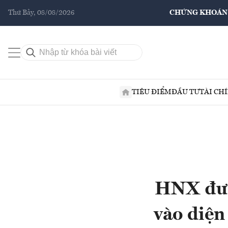
Thứ Bảy, 08/08/2026
CHỨNG KHOÁN
TIÊU ĐIỂM
ĐẦU TƯ
TÀI CH
HNX đưa
vào diện 