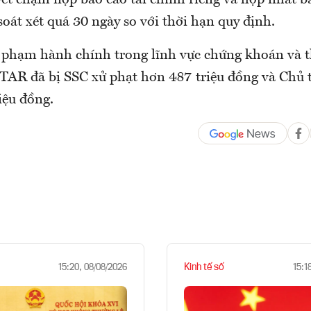
yết chậm nộp báo cáo tài chính riêng và hợp nhất 
oát xét quá 30 ngày so với thời hạn quy định.
i phạm hành chính trong lĩnh vực chứng khoán và t
TAR đã bị SSC xử phạt hơn 487 triệu đồng và Chủ 
iệu đồng.
Kinh tế số
15:20, 08/08/2026
15:1