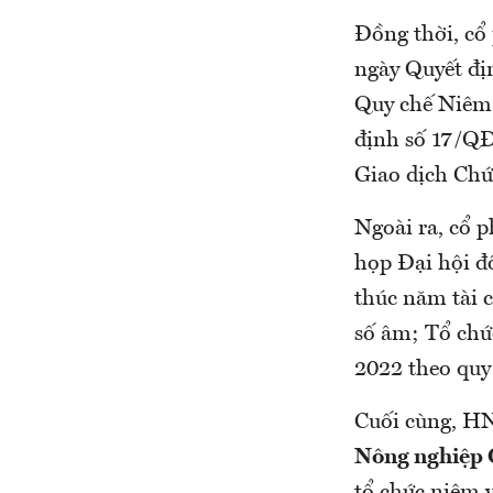
Đồng thời, cổ 
ngày Quyết đị
Quy chế Niêm 
định số 17/Q
Giao dịch Ch
Ngoài ra, cổ 
họp Đại hội đ
thúc năm tài 
số âm; Tổ chức
2022 theo quy 
Cuối cùng, HN
Nông nghiệp 