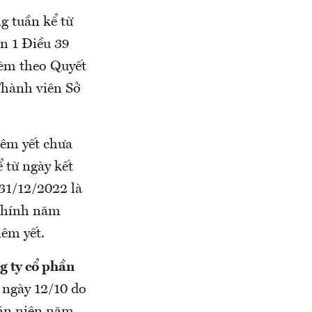
g tuần kể từ
n 1 Điều 39
kèm theo Quyết
hành viên Sở
iêm yết chưa
 từ ngày kết
31/12/2022 là
 chính năm
iêm yết.
g ty cổ phần
ừ ngày 12/10 do