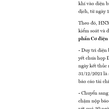
khí vào diện b
dịch, từ ngày 
Theo đó, HNX t
kiểm soát và d
phần Cơ điện 
- Duy trì diện
yết chưa họp 
ngày kết thủc
31/12/2021 là 
báo cáo tài c
- Chuyển sang
chậm nộp báo 