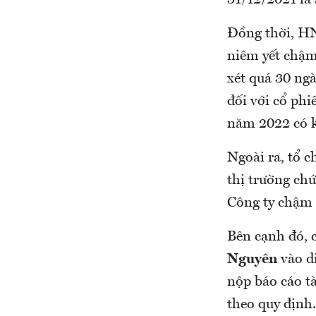
31/12/2021 là
Đồng thời, HN
niêm yết chậm
xét quá 30 ngà
đối với cổ ph
năm 2022 có k
Ngoài ra, tổ c
thị trường chứ
Công ty chậm 
Bên cạnh đó,
Nguyên
vào di
nộp báo cáo tà
theo quy định.