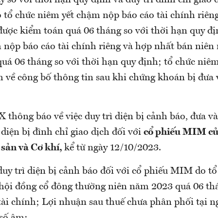
y so với thời hạn quy định và duy trì đình chi giao 
tổ chức niêm yết chậm nộp báo cáo tài chính riên
ược kiểm toán quá 06 tháng so với thời hạn quy đị
 nộp báo cáo tài chính riêng và hợp nhất bán niê
quá 06 tháng so với thời hạn quy định; tổ chức niêm 
 về công bố thông tin sau khi chứng khoán bị đưa 
thông báo về việc duy trì diện bị cảnh báo, đưa và
ì diện bị đình chỉ giao dịch đối với
cổ phiếu MIM củ
sản và Cơ khí,
kể từ ngày 12/10/2023.
uy trì diện bị cảnh báo đối với cổ phiếu MIM do tổ
hội đồng cổ đông thường niên năm 2023 quá 06 thá
tài chính; Lợi nhuận sau thuế chưa phân phối tại n