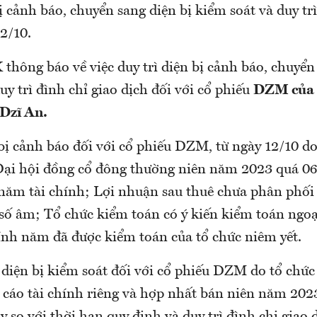
ị cảnh báo, chuyển sang diện bị kiểm soát và duy trì
12/10.
hông báo về việc duy trì diện bị cảnh báo, chuyển 
uy trì đình chỉ giao dịch đối với cổ phiếu
DZM của 
Dzĩ An.
 bị cảnh báo đối với cổ phiếu DZM, từ ngày 12/10 d
Đại hội đồng cổ đông thường niên năm 2023 quá 06
 năm tài chính; Lợi nhuận sau thuê chưa phân phối 
số âm; Tổ chức kiểm toán có ý kiến kiểm toán ngoại
hính năm đã được kiểm toán của tổ chức niêm yết.
 diện bị kiểm soát đối với cổ phiếu DZM do tổ chức
cáo tài chính riêng và hợp nhất bán niên năm 2023