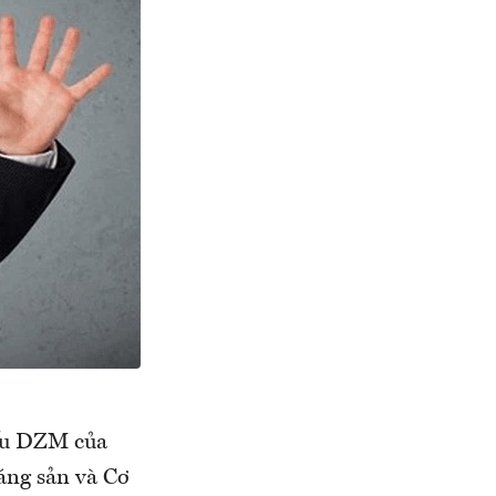
ếu DZM của
áng sản và Cơ