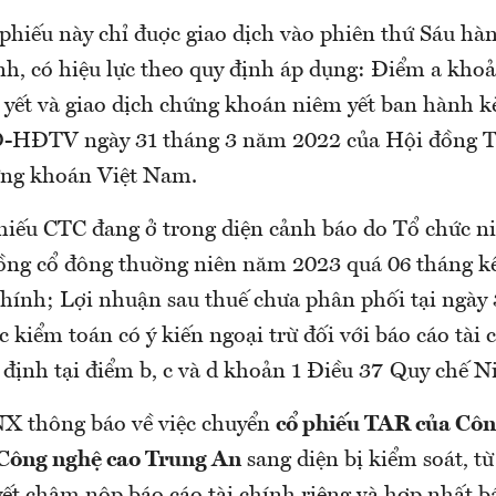
phiếu này chỉ đuợc giao dịch vào phiên thứ Sáu hàn
nh, có hiệu lực theo quy định áp dụng: Điểm a khoả
yết và giao dịch chứng khoán niêm yết ban hành 
Đ-HĐTV ngày 31 tháng 3 năm 2022 của Hội đồng T
ứng khoán Việt Nam.
phiếu CTC đang ở trong diện cảnh báo do Tổ chức n
ồng cổ đông thuờng niên năm 2023 quá 06 tháng kể
chính; Lợi nhuận sau thuế chưa phân phối tại ngày 
 kiểm toán có ý kiến ngoại trừ đối với báo cáo tài
định tại điểm b, c và d khoản 1 Điều 37 Quy chế N
X thông báo về việc chuyển
cổ phiếu TAR của Côn
Công nghệ cao Trung An
sang diện bị kiểm soát, t