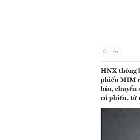
HNX thông b
phiếu MIM củ
báo, chuyển s
cổ phiếu, từ