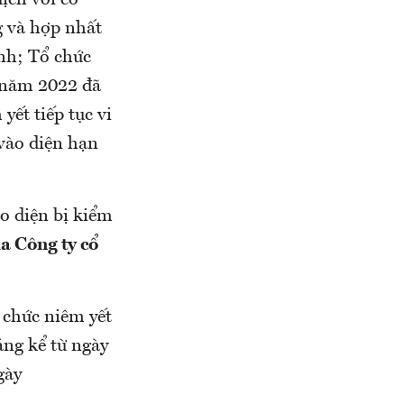
dịch với cổ
g và hợp nhất
nh; Tổ chức
n năm 2022 đã
yết tiếp tục vi
vào diện hạn
o diện bị kiểm
a Công ty cổ
 chức niêm yết
ng kể từ ngày
gày