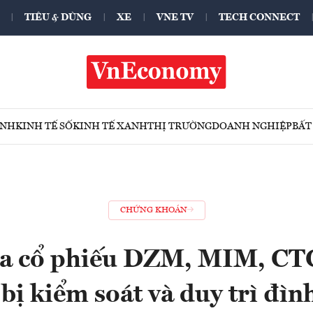
TIÊU & DÙNG
XE
VNE TV
TECH CONNECT
ÍNH
KINH TẾ SỐ
KINH TẾ XANH
THỊ TRƯỜNG
DOANH NGHIỆP
BẤT
CHỨNG KHOÁN
 cổ phiếu DZM, MIM, CT
bị kiểm soát và duy trì đìn