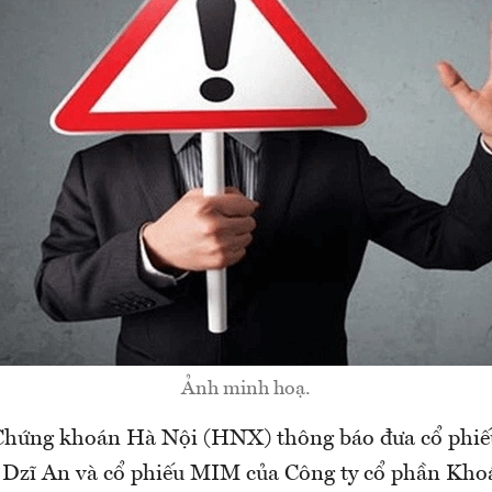
Ảnh minh hoạ.
 Chứng khoán Hà Nội (HNX) thông báo đưa cổ phi
Dzĩ An và cổ phiếu MIM của Công ty cổ phần Kho