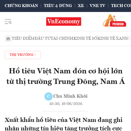
CHỨNG KHOÁN
TIÊU & DÙNG
XE
VNE TV
TECH CO
TIÊU ĐIỂM
ĐẦU TƯ
TÀI CHÍNH
KINH TẾ SỐ
KINH TẾ XANH
THỊ TRƯỜNG
Hồ tiêu Việt Nam đón cơ hội lớn
từ thị trường Trung Đông, Nam Á
Chu Minh Khôi
C
10:30, 19/06/2026
Xuất khẩu hồ tiêu của Việt Nam đang ghi
nhận những tín hiệu tăng trưởng tích cực