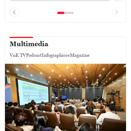
Multimedia
VnE TV
Podcast
Infographics
eMagazine