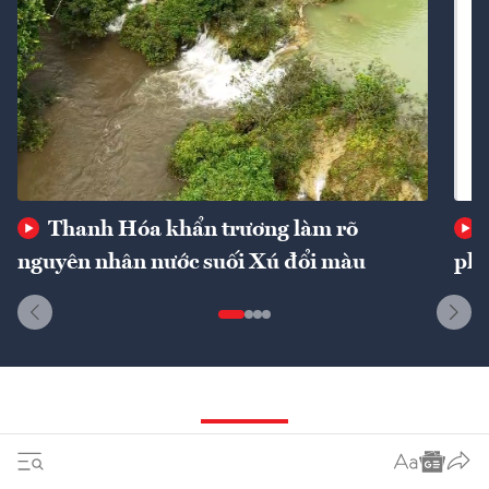
Thanh Hóa khẩn trương làm rõ
nguyên nhân nước suối Xú đổi màu
phí
Dòng sự kiện