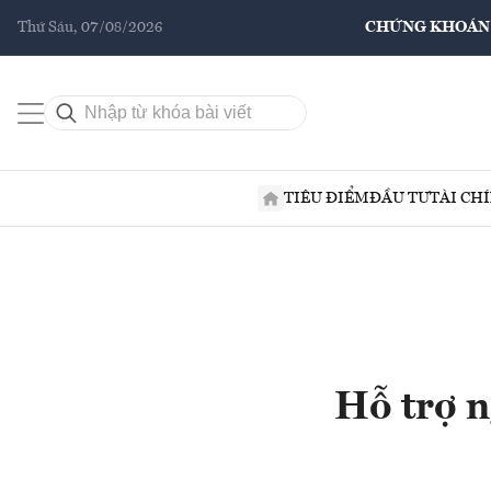
Thứ Sáu, 07/08/2026
CHỨNG KHOÁN
TIÊU ĐIỂM
ĐẦU TƯ
TÀI CH
Hỗ trợ n