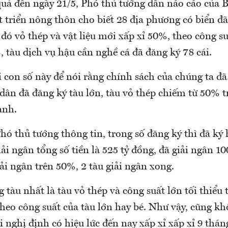
quả đến ngày 21/5, Phó thủ tướng dẫn náo cáo của
 triển nông thôn cho biết 28 địa phương có biển đ
 đó vỏ thép và vật liệu mới xấp xỉ 50%, theo công su
 tàu dịch vụ hậu cần nghề cá đã đăng ký 78 cái.
 con số này để nói rằng chính sách của chúng ta đã
ân đã đăng ký tàu lớn, tàu vỏ thép chiếm từ 50% tr
ạnh.
Phó thủ tướng thông tin, trong số đăng ký thì đã k
iải ngân tổng số tiền là 525 tỷ đồng, đã giải ngân 10
iải ngân trên 50%, 2 tàu giải ngân xong.
 tàu nhất là tàu vỏ thép và công suất lớn tối thiểu
heo công suất của tàu lớn hay bé. Như vậy, cũng k
i nghị định có hiệu lức đến nay xấp xỉ xấp xỉ 9 thán