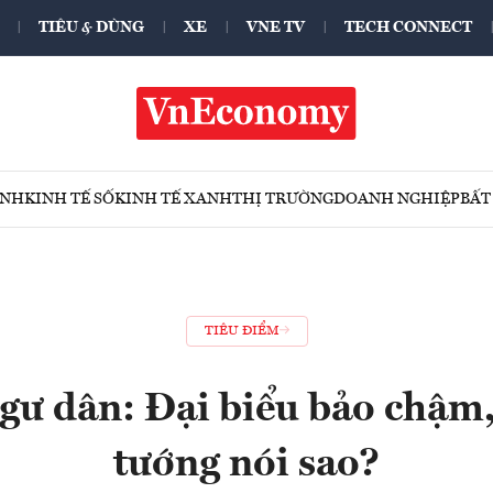
TIÊU & DÙNG
XE
VNE TV
TECH CONNECT
ÍNH
KINH TẾ SỐ
KINH TẾ XANH
THỊ TRƯỜNG
DOANH NGHIỆP
BẤT
TIÊU ĐIỂM
gư dân: Đại biểu bảo chậm
tướng nói sao?