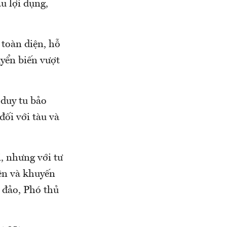
u lợi dụng,
 toàn diện, hỗ
yển biến vượt
 duy tu bảo
đối với tàu và
, nhưng với tư
lên và khuyến
n đảo, Phó thủ