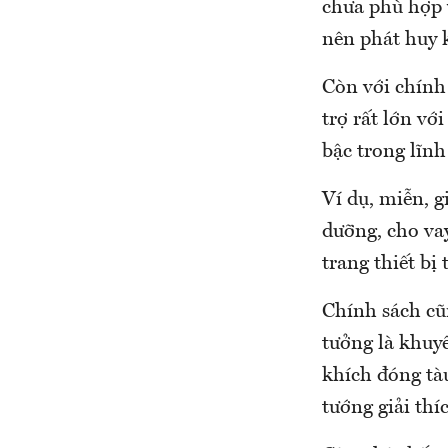
chưa phù hợp v
nên phát huy k
Còn với chính 
trợ rất lớn v
bậc trong lĩnh
Ví dụ, miễn, g
dưỡng, cho vay
trang thiết bị 
Chính sách cũn
tưởng là khuyế
khích đóng tàu
tướng giải thí