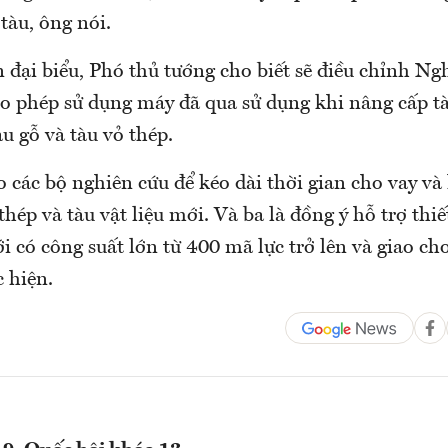
tàu, ông nói.
n đại biểu, Phó thủ tướng cho biết sẽ điều chỉnh Ng
o phép sử dụng máy đã qua sử dụng khi nâng cấp t
àu gỗ và tàu vỏ thép.
o các bộ nghiên cứu để kéo dài thời gian cho vay và 
thép và tàu vật liệu mới. Và ba là đồng ý hỗ trợ thiế
ới có công suất lớn từ 400 mã lực trở lên và giao c
c hiện.