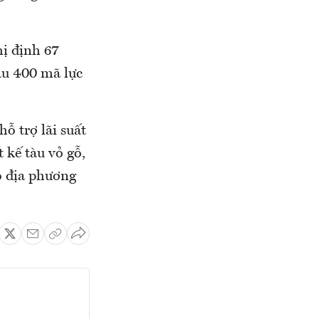
hị định 67
àu 400 mã lực
hỗ trợ lãi suất
t kế tàu vỏ gỗ,
ho địa phương