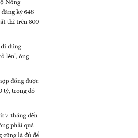
 Bộ Nông
ã đăng ký 648
ất thì trên 800
 đi đúng
ở lên”, ông
ý hợp đồng được
0 tỷ, trong đó
 từ 7 tháng đến
hông phải quá
g cũng là đủ để