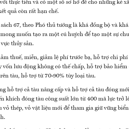
ới thực tiễn và có một số sơ hở để cho những kẻ xấ
ết quả còn rất hạn chế.
sách 67, theo Phó thủ tướng là khá đồng bộ và khá
ới mong muốn tạo ra một cú huých để tạo một sự chu
 vực thủy sản.
iảm thuế, miễn, giảm lệ phí trước bạ, hỗ trợ chi phí
 vốn lưu động không có thế chấp, hỗ trợ bảo hiểm 
trên tàu, hỗ trợ từ 70-90% tùy loại tàu.
g hỗ trợ cả tàu nâng cấp và hỗ trợ cả tàu đóng mới
n khích đóng tàu công suất lớn từ 400 mã lực trở 
 vỏ thép, vỏ vật liệu mới để tham gia giữ vững biể
ch.