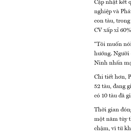
Cập nhật kết 
nghiệp và Phát
con tàu, trong
CV xấp xỉ 60%,
“Tôi muốn nói
hướng. Người d
Ninh nhấn m
Chi tiết hơn, 
52 tàu, đang g
có 10 tàu đã g
Thời gian đóng
một năm tùy t
chậm, vì từ kh