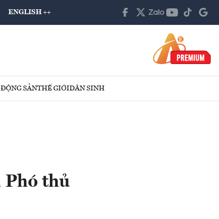
ENGLISH ++
 ĐỘNG SẢN
THẾ GIỚI
DÂN SINH
, Phó thủ