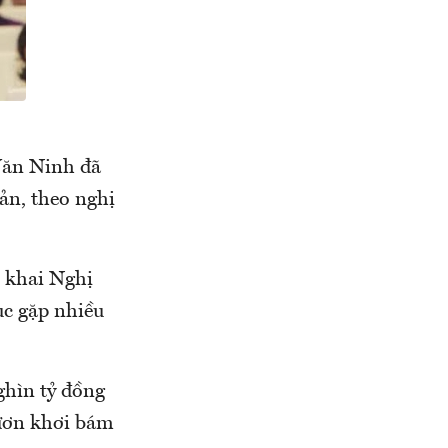
Văn Ninh đã
sản, theo nghị
n khai Nghị
ục gặp nhiều
ghìn tỷ đồng
vươn khơi bám