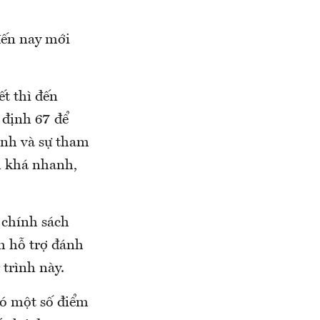
 đến nay mới
t thì đến
 định 67 để
ành và sự tham
h khá nhanh,
 chính sách
h hỗ trợ đánh
 trình này.
có một số điểm