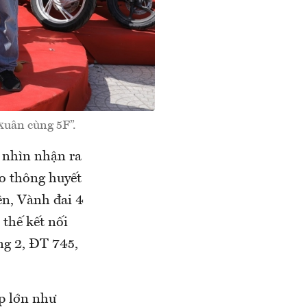
xuân cùng 5F”.
 nhìn nhận ra
ao thông huyết
n, Vành đai 4
thế kết nối
ng 2, ĐT 745,
ệp lớn như