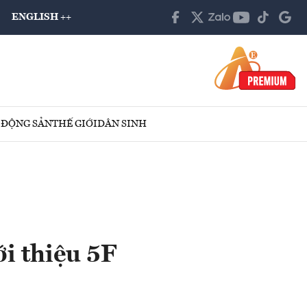
ENGLISH ++
 ĐỘNG SẢN
THẾ GIỚI
DÂN SINH
i thiệu 5F