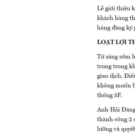
Lễ giới thiệu 
khách hàng th
hàng đăng ký 
LOẠT LỢI T
Từ sáng sớm h
trung trong k
giao dịch. Điề
không muốn bị
thống 5F.
Anh Hải Đăng 
thành công 2 s
lưỡng và quyết