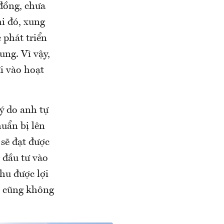
 đồng, chưa
i đó, xung
 phát triển
ung. Vì vậy,
i vào hoạt
ý do anh tự
huẩn bị lên
 sẽ đạt được
 đầu tư vào
hu được lợi
n cũng không