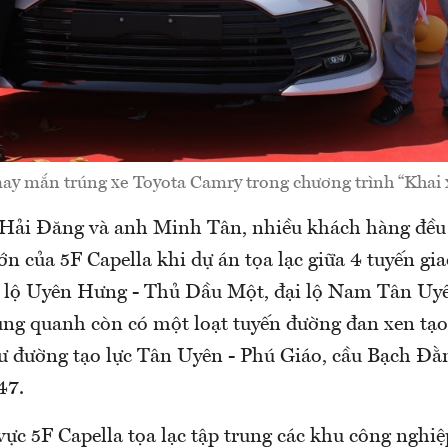
y mắn trúng xe Toyota Camry trong chương trình “Khai 
Hải Đăng và anh Minh Tân, nhiều khách hàng đều
ớn của 5F Capella khi dự án tọa lạc giữa 4 tuyến gi
lộ Uyên Hưng - Thủ Dầu Một, đại lộ Nam Tân Uyê
ng quanh còn có một loạt tuyến đường đan xen tạo 
ư đường tạo lực Tân Uyên - Phú Giáo, cầu Bạch Đằ
47.
vực 5F Capella tọa lạc tập trung các khu công nghi