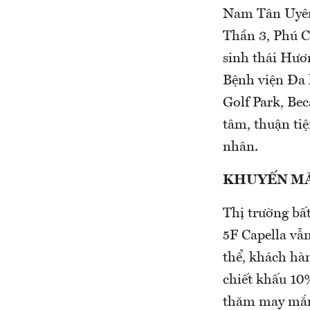
Nam Tân Uyên
Thần 3, Phú C
sinh thái Hươ
Bệnh viện Đa 
Golf Park, Bec
tâm, thuận tiệ
nhân.
KHUYẾN MÃ
Thị trường bấ
5F Capella vẫ
thể, khách hà
chiết khấu 10%
thăm may mắn 