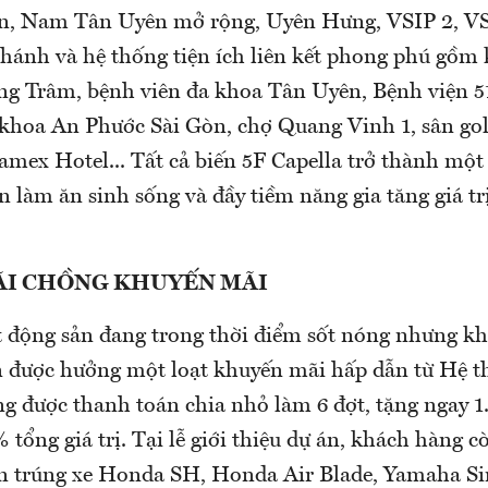
, Nam Tân Uyên mở rộng, Uyên Hưng, VSIP 2, VS
hánh và hệ thống tiện ích liên kết phong phú gồm 
ng Trâm, bệnh viên đa khoa Tân Uyên, Bệnh viện 5
khoa An Phước Sài Gòn, chợ Quang Vinh 1, sân go
amex Hotel... Tất cả biến 5F Capella trở thành một
n làm ăn sinh sống và đầy tiềm năng gia tăng giá tr
I CHỒNG KHUYẾN MÃI
t động sản đang trong thời điểm sốt nóng nhưng k
n được hưởng một loạt khuyến mãi hấp dẫn từ Hệ t
ng được thanh toán chia nhỏ làm 6 đợt, tặng ngay 
 tổng giá trị. Tại lễ giới thiệu dự án, khách hàng c
trúng xe Honda SH, Honda Air Blade, Yamaha Sir