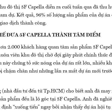
khu đô thị 5F Capella diễn ra cuối tuần qua đã thu 
am dự. Kết quả, 96% số lượng sản phẩm của dự án
giao dịch thành công.
HẾ ĐƯA 5F CAPELLA THÀNH TÂM ĐIỂM
ơn 2.000 khách hàng quan tâm sản phẩm 5F Capell
huôn viên khu đô thị chờ đợi giây phút chính thức 
u này chứng tỏ sức nóng của dự án rất lớn, nhiều k
 chậm chân như những lần ra mắt dự án mới trướ
(nhà đầu tư đến từ Tp.HCM) cho biết anh đã may
ản phẩm đều là lô góc tại 5F Capella. Anh đã nghiê
 định “xuống tiền” ngay bởi nhận thấy dự án hội tụ