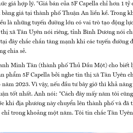
 giá hợp lý. “Giá bán của 5F Capella chỉ hơn 1 tỷ
bằng giá tại thành phố Thuận An liền kề. Trong kh
u là những tuyến đường lớn có vai trò tạo động lực
 thị xã Tân Uyên nói riêng, tỉnh Bình Dương nói ch
t tại đây chắc chắn tăng mạnh khi các tuyến đường đ
g chia sẻ.
 anh Minh Tân (thành phố Thủ Dầu Một) cho biết l
ản phẩm 5F Capella bởi nghe tin thị xã Tân Uyên c
năm 2023. Vì vậy, nếu đầu tư bây giờ thì khả năng
huận tốt nhất. Anh nói: “Cách đây mấy năm tôi cũng
c khi địa phương này chuyển lên thành phố và đã t
 chỉ trong khoảng một năm. Tôi tin chắc Tân Uyê