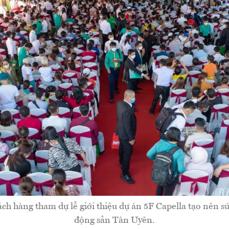
h hàng tham dự lễ giới thiệu dự án 5F Capella tạo nên s
động sản Tân Uyên.