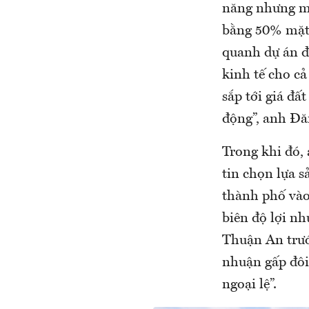
năng nhưng mức
bằng 50% mặt 
quanh dự án đề
kinh tế cho cả
sắp tới giá đấ
động”, anh Đăn
Trong khi đó,
tin chọn lựa s
thành phố vào 
biên độ lợi n
Thuận An trướ
nhuận gấp đôi
ngoại lệ”.