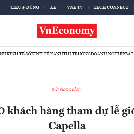
TIÊU & DÙNG
XE
VNE TV
TECH CONNECT
ÍNH
KINH TẾ SỐ
KINH TẾ XANH
THỊ TRƯỜNG
DOANH NGHIỆP
BẤT
BẤT ĐỘNG SẢN
 khách hàng tham dự lễ giớ
Capella