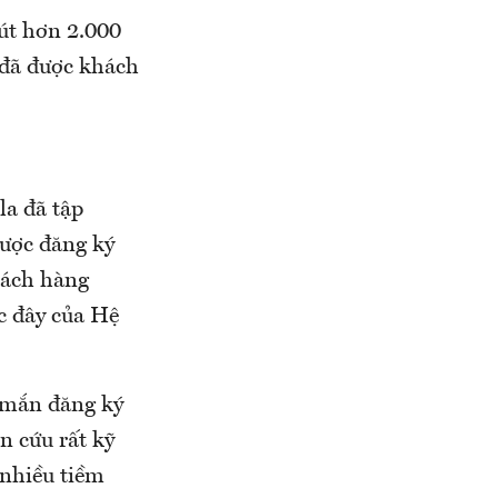
hút hơn 2.000
 đã được khách
a đã tập
được đăng ký
hách hàng
c đây của Hệ
 mắn đăng ký
n cứu rất kỹ
 nhiều tiềm