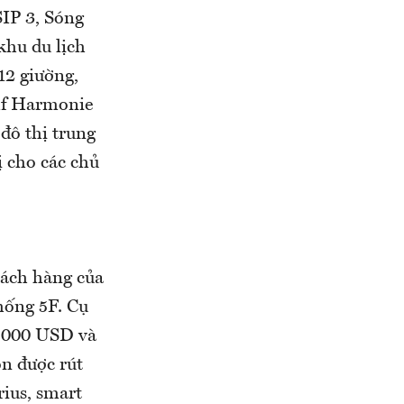
IP 3, Sóng
khu du lịch
12 giường,
lf Harmonie
 đô thị trung
ị cho các chủ
hách hàng của
hống 5F. Cụ
1.000 USD và
òn được rút
ius, smart