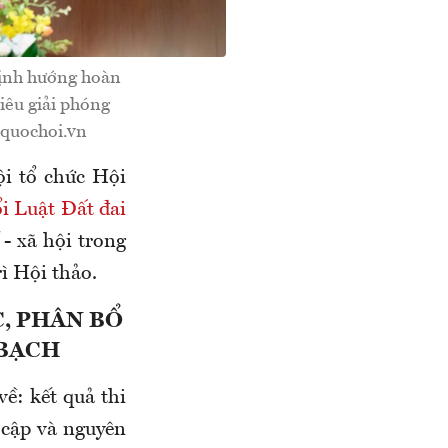
Định hướng hoàn
tiêu giải phóng
: quochoi.vn
ội tổ chức Hội
ổi Luật Đất đai
- xã hội trong
ì Hội thảo.
, PHÂN BỔ
 BẠCH
ề: kết quả thi
 cập và nguyên