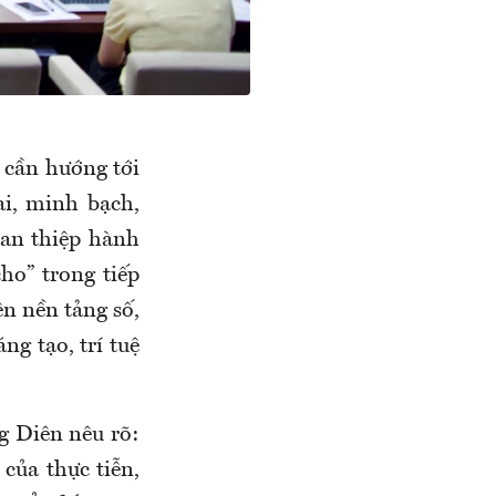
i cần hướng tới
ai, minh bạch,
can thiệp hành
cho” trong tiếp
ên nền tảng số,
g tạo, trí tuệ
g Diên nêu rõ:
 của thực tiễn,