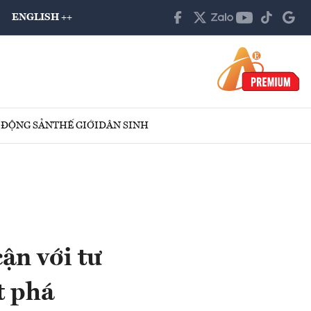
ENGLISH ++
 ĐỘNG SẢN
THẾ GIỚI
DÂN SINH
ận với tư
t phá