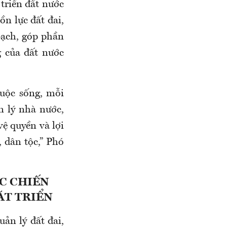
triển đất nước
n lực đất đai,
bạch, góp phần
g của đất nước
cuộc sống, mỗi
n lý nhà nước,
vệ quyền và lợi
, dân tộc,” Phó
C CHIẾN
ÁT TRIỂN
uản lý đất đai,