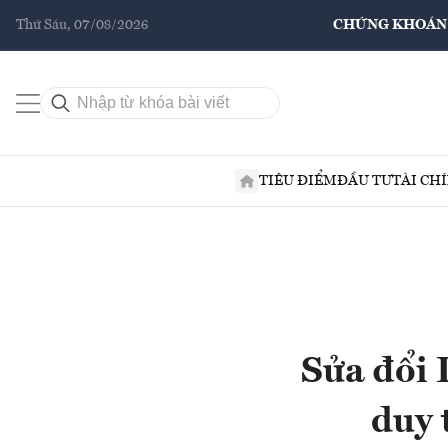
Thứ Sáu, 07/08/2026
CHỨNG KHOÁN
TIÊU ĐIỂM
ĐẦU TƯ
TÀI CH
Sửa đổi 
duy 