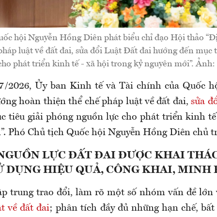
uốc hội Nguyễn Hồng Diên phát biểu chỉ đạo Hội thảo “
pháp luật về đất đai, sửa đổi Luật Đất đai hướng đến mục 
ho phát triển kinh tế - xã hội trong kỷ nguyên mới”. Ảnh
7/2026, Ủy ban Kinh tế và Tài chính của Quốc h
ớng hoàn thiện thể chế pháp luật về đất đai,
sửa đ
 tiêu giải phóng nguồn lực cho phát triển kinh tế 
”. Phó Chủ tịch Quốc hội Nguyễn Hồng Diên chủ tr
NGUỒN LỰC ĐẤT ĐAI ĐƯỢC KHAI THÁC
Ử DỤNG HIỆU QUẢ, CÔNG KHAI, MINH
ập trung trao đổi, làm rõ một số nhóm vấn đề lớn v
t về đất đai
; phân tích đầy đủ những hạn chế, bất