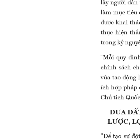
lấy người dân
làm mục tiêu 
được khai thá
thực hiện thắ
trong kỷ nguyê
“Mỗi quy định
chính sách ch
vừa tạo động l
ích hợp pháp c
Chủ tịch Quốc
ĐƯA ĐẤ
LƯỢC, L
"Để tạo sự đột