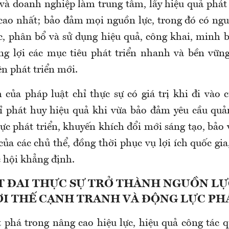
 và doanh nghiệp làm trung tâm, lấy hiệu quả phát 
cao nhất; bảo đảm mọi nguồn lực, trong đó có nguồ
c, phân bổ và sử dụng hiệu quả, công khai, minh 
ng lợi các mục tiêu phát triển nhanh và bền vữn
n phát triển mới.
 của pháp luật chỉ thực sự có giá trị khi đi vào 
ỉ phát huy hiệu quả khi vừa bảo đảm yêu cầu quả
ực phát triển, khuyến khích đổi mới sáng tạo, bảo 
ủa các chủ thể, đồng thời phục vụ lợi ích quốc gia
 hội khẳng định.
T ĐAI THỰC SỰ TRỞ THÀNH NGUỒN LỰ
ỢI THẾ CẠNH TRANH VÀ ĐỘNG LỰC PH
 phá trong nâng cao hiệu lực, hiệu quả công tác q