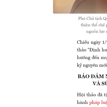
Phó Chủ tịch Q
thiện thể chế 
nguồn lực c
Chiều ngày 1/
thảo “Định hư
hướng đến mục
kỷ nguyên mới
BẢO ĐẢM 
VÀ S
Hội thảo đã t
hành
pháp luậ