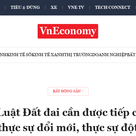
TIÊU & DÙNG
XE
VNE TV
TECH CONNECT
ÍNH
KINH TẾ SỐ
KINH TẾ XANH
THỊ TRƯỜNG
DOANH NGHIỆP
BẤT
BẤT ĐỘNG SẢN
Luật Đất đai cần được tiếp c
thực sự đổi mới, thực sự độ