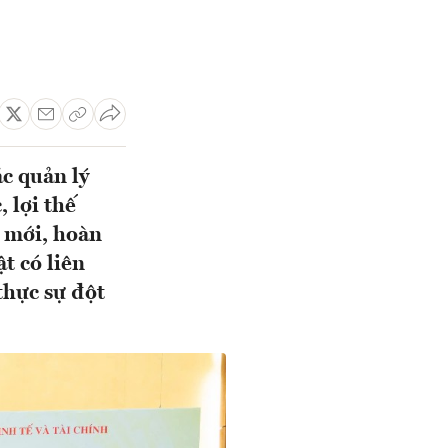
ác quản lý
 lợi thế
n mới, hoàn
ật có liên
thực sự đột