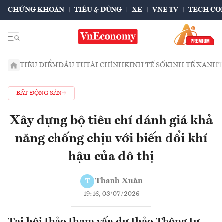
CHỨNG KHOÁN
TIÊU & DÙNG
XE
VNE TV
TECH CO
TIÊU ĐIỂM
ĐẦU TƯ
TÀI CHÍNH
KINH TẾ SỐ
KINH TẾ XANH
BẤT ĐỘNG SẢN
Xây dựng bộ tiêu chí đánh giá khả
năng chống chịu với biến đổi khí
hậu của đô thị
Thanh Xuân
T
19:16, 03/07/2026
Tại hội thảo tham vấn dự thảo Thông tư