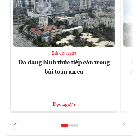
Bất động sản
Đa dạng hình thức tiếp cận trong
Hà
bài toán an cư
đặc
Đọc ngay