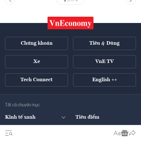
Chứng khoán
Tiêu & Dùng
Xe
VnE TV
Tech Connect
English ++
Tất cả chuyên mục
Kinh tế xanh
Tiêu điểm
Chuyển động xanh
Tài chính
Chứng khoán
Pháp lý
Ngân hàng
Doanh nghiệp niêm yết