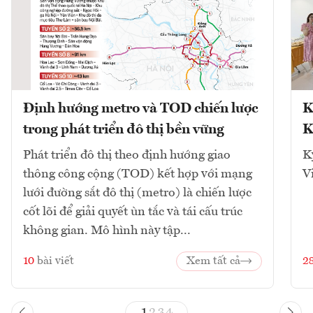
Định hướng metro và TOD chiến lược
K
trong phát triển đô thị bền vững
K
Phát triển đô thị theo định hướng giao
K
thông công cộng (TOD) kết hợp với mạng
V
lưới đường sắt đô thị (metro) là chiến lược
cốt lõi để giải quyết ùn tắc và tái cấu trúc
không gian. Mô hình này tập...
10
bài viết
Xem tất cả
2
1
2
3
4