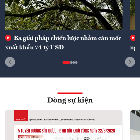
Ba giải pháp chiến lược nhằm cán mốc
xuất khẩu 74 tỷ USD
ngu
Dòng sự kiện