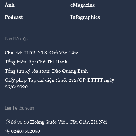
Nhân lực
Ảnh
eMagazine
Đẹp +
An sinh
Podcast
Infographics
Giải trí
Y tế
Nhà
Ban Biên tập
Ẩm thực
Chủ tịch HĐBT: TS. Chử Văn Lâm
Tổng biên tập: Chử Thị Hạnh
Tổng thư ký tòa soạn: Đào Quang Bính
Giấy phép Tạp chí điện tử số: 272/GP-BTTTT ngày
26/6/2020
Liên hệ tòa soạn
Số 96-98 Hoàng Quốc Việt, Cầu Giấy, Hà Nội
02437552050