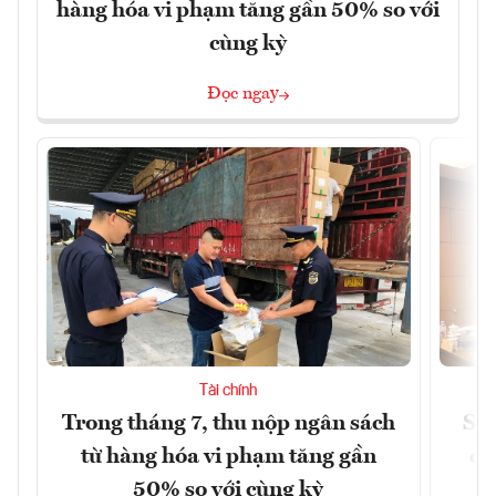
hàng hóa vi phạm tăng gần 50% so với
cùng kỳ
Đọc ngay
Tài chính
Trong tháng 7, thu nộp ngân sách
Sửa
từ hàng hóa vi phạm tăng gần
ca
50% so với cùng kỳ