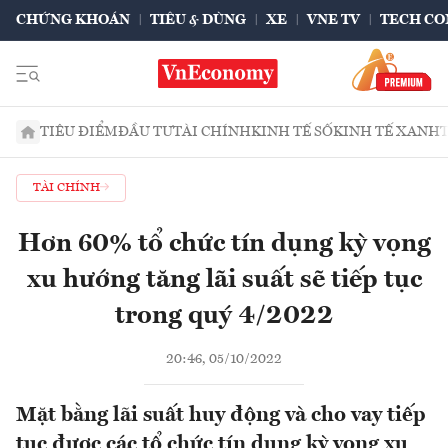
CHỨNG KHOÁN
TIÊU & DÙNG
XE
VNE TV
TECH CO
TIÊU ĐIỂM
ĐẦU TƯ
TÀI CHÍNH
KINH TẾ SỐ
KINH TẾ XANH
TÀI CHÍNH
Hơn 60% tổ chức tín dụng kỳ vọng
xu hướng tăng lãi suất sẽ tiếp tục
trong quý 4/2022
20:46, 05/10/2022
Mặt bằng lãi suất huy động và cho vay tiếp
tục được các tổ chức tín dụng kỳ vọng xu