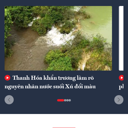
Thanh Hóa khẩn trương làm rõ
nguyên nhân nước suối Xú đổi màu
phí