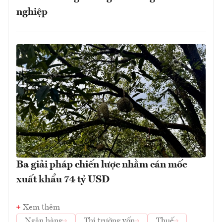
nghiệp
Ba giải pháp chiến lược nhằm cán mốc
xuất khẩu 74 tỷ USD
Xem thêm
Ngân hàng
Thị trường vốn
Thuế