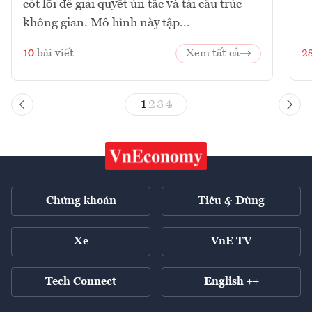
cốt lõi để giải quyết ùn tắc và tái cấu trúc
không gian. Mô hình này tập...
10
bài viết
Xem tất cả
2
1
2
3
4
Chứng khoán
Tiêu & Dùng
Xe
VnE TV
Tech Connect
English ++