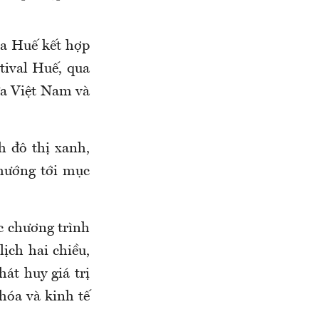
ủa Huế kết hợp
tival Huế, qua
ữa Việt Nam và
h đô thị xanh,
 hướng tới mục
ác chương trình
lịch hai chiều,
át huy giá trị
hóa và kinh tế