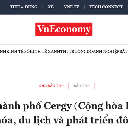
TIÊU & DÙNG
XE
VNE TV
TECH CONNECT
ÍNH
KINH TẾ SỐ
KINH TẾ XANH
THỊ TRƯỜNG
DOANH NGHIỆP
BẤT
NHÀ ĐẦU TƯ
ĐẦU TƯ
hành phố Cergy (Cộng hòa 
óa, du lịch và phát triển đ