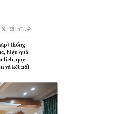
háp) thống
ực, hiệu quả
u lịch, quy
n và kết nối