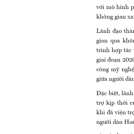
với mô hình ph
không gian xa
Lãnh đạo thàn
gian qua khô
trình hợp tác 
giai đoạn 2020
công mỹ nghệ 
giữa người dâ
Đặc biệt, lãn
trợ kịp thời 
khi đã viện t
người dân Huế