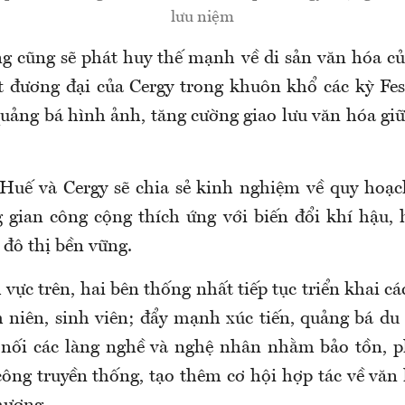
lưu niệm
g cũng sẽ phát huy thế mạnh về di sản văn hóa c
t đương đại của Cergy trong khuôn khổ các kỳ Fes
uảng bá hình ảnh, tăng cường giao lưu văn hóa gi
Huế và Cergy sẽ chia sẻ kinh nghiệm về quy hoạc
 gian công cộng thích ứng với biến đổi khí hậu,
n đô thị bền vững.
 vực trên, hai bên thống nhất tiếp tục triển khai c
 niên, sinh viên; đẩy mạnh xúc tiến, quảng bá du 
 nối các làng nghề và nghệ nhân nhằm bảo tồn, ph
công truyền thống, tạo thêm cơ hội hợp tác về văn 