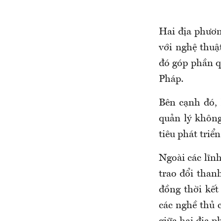
Hai địa phươn
với nghệ thuậ
đó góp phần q
Pháp.
Bên cạnh đó, 
quản lý không
tiêu phát triể
Ngoài các lĩnh
trao đổi thanh
đồng thời kết
các nghề thủ 