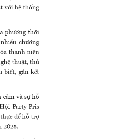
ật với hệ thống
ịa phương thời
 nhiều chương
 hóa thanh niên
nghệ thuật, thủ
 biết, gắn kết
h cảm và sự hỗ
Hội Party Pris
thực để hỗ trợ
m 2025.