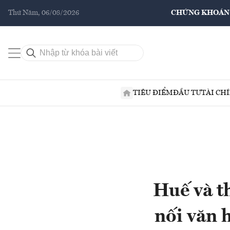
Thứ Năm, 06/08/2026
CHỨNG KHOÁN
TIÊU ĐIỂM
ĐẦU TƯ
TÀI CH
Huế và t
nối văn h