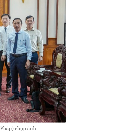
 Pháp) chụp ảnh