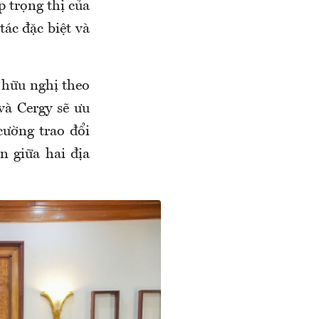
 trọng thị của
ác đặc biệt và
.
 hữu nghị theo
và Cergy sẽ ưu
cường trao đổi
n giữa hai địa