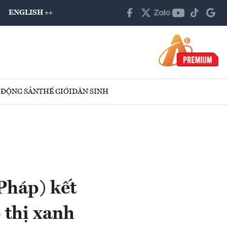
ENGLISH ++
 ĐỘNG SẢN
THẾ GIỚI
DÂN SINH
Pháp) kết
ô thị xanh