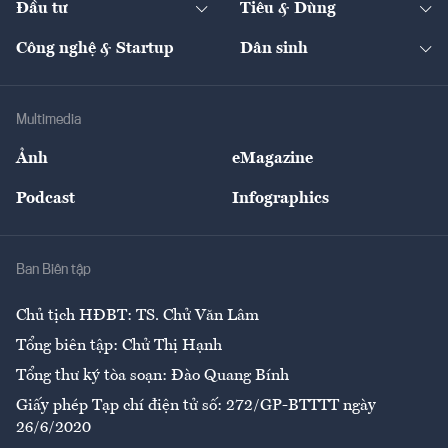
Đầu tư
Tiêu & Dùng
Quản trị số
Cafe BĐS
Thị trường
Kinh doanh
Kết nối
Tạp chí kinh tế Việt Nam
eMagazine
Nhà đầu tư
Du lịch
Công nghệ & Startup
Dân sinh
Tư vấn
Nông sản
Doanh nhân
Tư vấn Tiêu & Dùng
Infographics
Hạ tầng
Sức khỏe
Khung pháp lý
Doanh nghiệp
Địa phương
Thị trường
Bảo hiểm
Multimedia
Sự kiện
Nhân lực
Ảnh
eMagazine
Đẹp +
An sinh
Podcast
Infographics
Giải trí
Y tế
Nhà
Ban Biên tập
Ẩm thực
Chủ tịch HĐBT: TS. Chử Văn Lâm
Tổng biên tập: Chử Thị Hạnh
Tổng thư ký tòa soạn: Đào Quang Bính
Giấy phép Tạp chí điện tử số: 272/GP-BTTTT ngày
26/6/2020