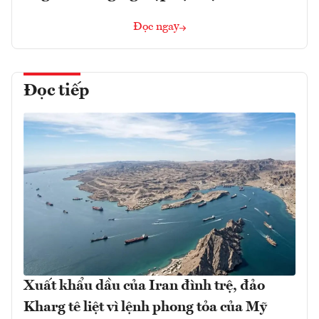
Đọc ngay
Đọc tiếp
Xuất khẩu dầu của Iran đình trệ, đảo
Kharg tê liệt vì lệnh phong tỏa của Mỹ