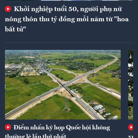
Khởi nghiệp tuổi 50, người phụ nữ
nông thôn thu tỷ đồng mỗi năm từ "hoa
bất tử"
Điểm nhấn kỳ họp Quốc hội không
thường lệ lần thứ nhất
xuấ