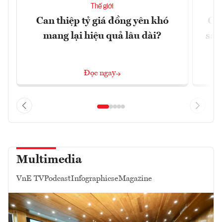
Thế giới
Can thiệp tỷ giá đồng yên khó
Gi
mang lại hiệu quả lâu dài?
sau
Đọc ngay
Multimedia
VnE TV
Podcast
Infographics
eMagazine