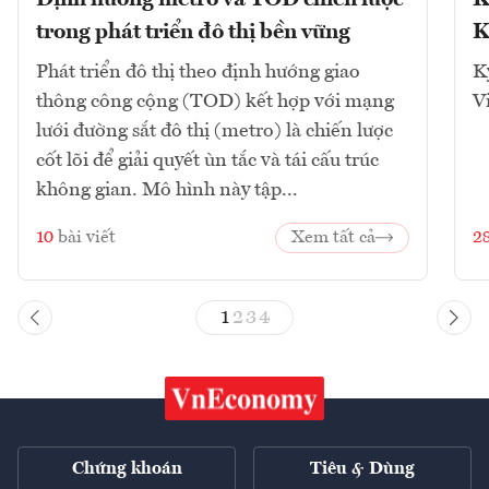
Định hướng metro và TOD chiến lược
K
trong phát triển đô thị bền vững
K
Phát triển đô thị theo định hướng giao
K
thông công cộng (TOD) kết hợp với mạng
V
lưới đường sắt đô thị (metro) là chiến lược
cốt lõi để giải quyết ùn tắc và tái cấu trúc
không gian. Mô hình này tập...
10
bài viết
Xem tất cả
2
1
2
3
4
Chứng khoán
Tiêu & Dùng