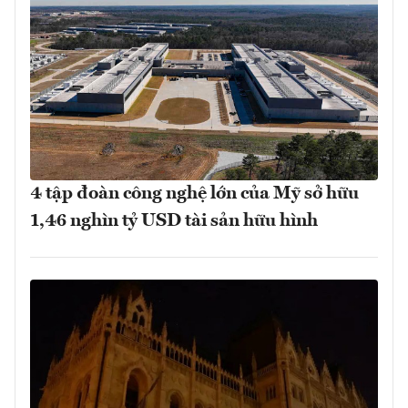
4 tập đoàn công nghệ lớn của Mỹ sở hữu
1,46 nghìn tỷ USD tài sản hữu hình