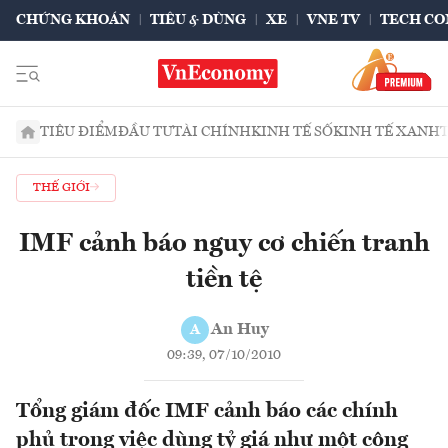
CHỨNG KHOÁN
TIÊU & DÙNG
XE
VNE TV
TECH CO
TIÊU ĐIỂM
ĐẦU TƯ
TÀI CHÍNH
KINH TẾ SỐ
KINH TẾ XANH
THẾ GIỚI
IMF cảnh báo nguy cơ chiến tranh
tiền tệ
An Huy
A
09:39, 07/10/2010
Tổng giám đốc IMF cảnh báo các chính
phủ trong việc dùng tỷ giá như một công