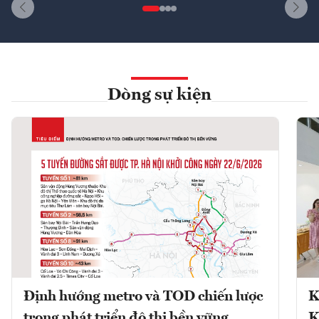
Dòng sự kiện
Định hướng metro và TOD chiến lược
K
trong phát triển đô thị bền vững
K