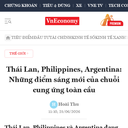
CHỨNG KHOÁN
TIÊU & DÙNG
XE
VNE TV
TECH CO
TIÊU ĐIỂM
ĐẦU TƯ
TÀI CHÍNH
KINH TẾ SỐ
KINH TẾ XANH
THẾ GIỚI
Thái Lan, Philippines, Argentina:
Những điểm sáng mới của chuỗi
cung ứng toàn cầu
Hoài Thu
H
11:10, 25/06/2026
Thái Lan, Philippines và Argentina đang