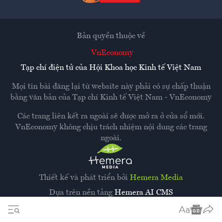
Bản quyền thuộc về
VnEconomy
Tạp chí điện tử của Hội Khoa học Kinh tế Việt Nam
Mọi tin bài đăng lại từ website này phải có sự chấp thuận
bằng văn bản của
Tạp chí Kinh tế Việt Nam - VnEconomy
Các trang liên kết ra ngoài sẽ được mở ra ở cửa sổ mới.
VnEconomy không chịu trách nhiệm nội dung các trang
ngoài.
Thiết kế và phát triển bởi
Hemera Media
Dựa trên nền tảng
Hemera AI CMS