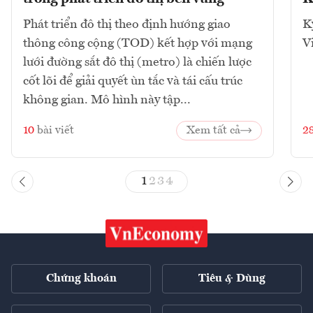
Phát triển đô thị theo định hướng giao
K
thông công cộng (TOD) kết hợp với mạng
V
lưới đường sắt đô thị (metro) là chiến lược
cốt lõi để giải quyết ùn tắc và tái cấu trúc
không gian. Mô hình này tập...
10
bài viết
Xem tất cả
2
1
2
3
4
Chứng khoán
Tiêu & Dùng