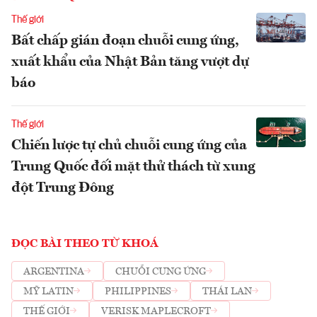
Thế giới
Bất chấp gián đoạn chuỗi cung ứng,
xuất khẩu của Nhật Bản tăng vượt dự
báo
Thế giới
Chiến lược tự chủ chuỗi cung ứng của
Trung Quốc đối mặt thử thách từ xung
đột Trung Đông
ĐỌC BÀI THEO TỪ KHOÁ
ARGENTINA
CHUỖI CUNG ỨNG
MỸ LATIN
PHILIPPINES
THÁI LAN
THẾ GIỚI
VERISK MAPLECROFT