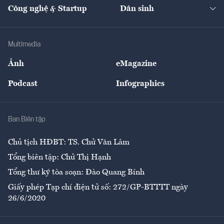
Nhà đầu tư
Du lịch
Công nghệ & Startup
Dân sinh
Tư vấn
Nông sản
Doanh nhân
Tư vấn Tiêu & Dùng
Infographics
Hạ tầng
Sức khỏe
Khung pháp lý
Doanh nghiệp
Địa phương
Thị trường
Bảo hiểm
Multimedia
Sự kiện
Nhân lực
Ảnh
eMagazine
Đẹp +
An sinh
Podcast
Infographics
Giải trí
Y tế
Nhà
Ban Biên tập
Ẩm thực
Chủ tịch HĐBT: TS. Chử Văn Lâm
Tổng biên tập: Chử Thị Hạnh
Tổng thư ký tòa soạn: Đào Quang Bính
Giấy phép Tạp chí điện tử số: 272/GP-BTTTT ngày
26/6/2020