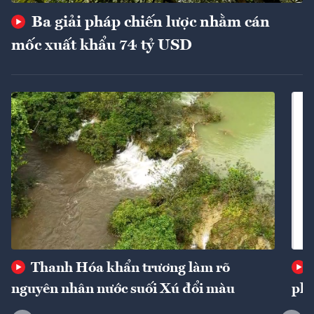
Ba giải pháp chiến lược nhằm cán
mốc xuất khẩu 74 tỷ USD
Thanh Hóa khẩn trương làm rõ
nguyên nhân nước suối Xú đổi màu
phí