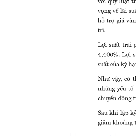
với quy luật t
vọng về lãi su
hỗ trợ giá và
trì.
Lợi suất trá
4,406%. Lợi s
suất của kỳ h
Như vậy, có t
những yếu tố 
chuyển động tr
Sau khi lập k
giảm khoảng 