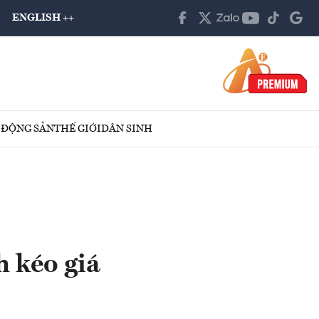
ENGLISH ++
 ĐỘNG SẢN
THẾ GIỚI
DÂN SINH
h kéo giá