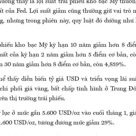
hường thấy là lợi suất trái phiếu kho bạc Mỹ thườ
ất của Fed. Lợi suất giảm cũng thường giữ vai trò
ng, nhưng trong phiên này, quy luật đó dường như
i phiếu kho bạc Mỹ kỳ hạn 10 năm giảm hơn 8 điể
uất của kỳ hạn 2 năm giảm hơn 5 điểm cơ bản, c
ạn 30 năm giảm hơn 8 điểm cơ bản, còn 4,859%.
hể thấy diễn biến tỷ giá USD và triển vọng lãi su
chi phối giá vàng, bất chấp tình hình ở Trung 
ên thị trường trái phiếu.
ỷ lục ở mức gần 5.600 USD/oz vào cuối tháng 1, gi
1.600 USD/oz, tương đương mức giảm 29%.