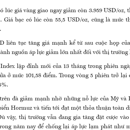
có lúc giá vàng giao ngay giảm còn 3.959 USD/oz, t
. Giá bạc có lúc còn 55,5 USD/oz, cũng là mức t
.
D liên tục tăng giá mạnh kể từ sau cuộc họp của
hành nguồn áp lực giảm lớn nhất đối với thị trường 
 Index lập đỉnh mới của 13 tháng trong phiên ngà
ửa ở mức 101,58 điểm. Trong vòng 5 phiên trở lại đ
,5%.
 trên đà giảm mạnh nhờ những nỗ lực của Mỹ và
 biển Hormuz và tiến tới đạt một thỏa thuận toàn d
Dù vậy, thị trường vẫn đang gia tăng đặt cược và
 trong năm nay để chống lại áp lực lạm phát như 