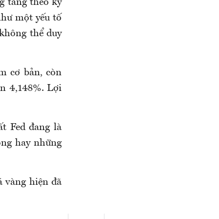
ng tăng theo kỳ
 như một yếu tố
 không thể duy
m cơ bản, còn
òn 4,148%. Lợi
ất Fed đang là
Đông hay những
á vàng hiện đã