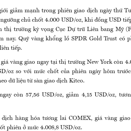
giới giảm mạnh trong phiên giao dịch ngày thứ Tư 
i ngưỡng chủ chốt 4.000 USD/oz, khi đồng USD tiế
h thị trường kỳ vọng Cục Dự trữ Liên bang Mỹ (Fe
ăm nay. Quỹ vàng khổng lồ SPDR Gold Trust có p
iên tiếp.
 giá vàng giao ngay tại thị trường New York còn 4
SD/oz so với mức chốt của phiên ngày hôm trước
eo dữ liệu từ sàn giao dịch Kitco.
 ngay còn 57,56 USD/oz, giảm 4,15 USD/oz, tươ
o dịch hàng hóa tương lai COMEX, giá vàng giao
ốt phiên ở mức 4.008,8 USD/oz.