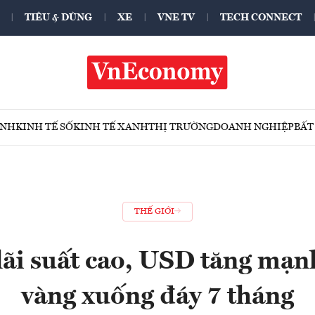
TIÊU & DÙNG
XE
VNE TV
TECH CONNECT
ÍNH
KINH TẾ SỐ
KINH TẾ XANH
THỊ TRƯỜNG
DOANH NGHIỆP
BẤT
THẾ GIỚI
lãi suất cao, USD tăng mạn
vàng xuống đáy 7 tháng