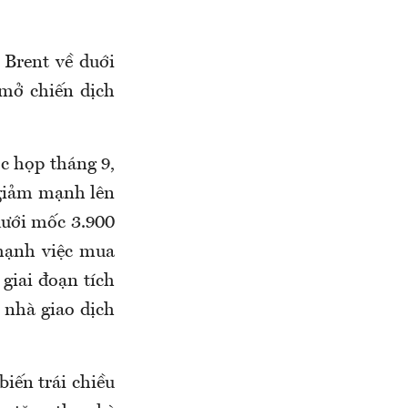
 Brent về duới
 mở chiến dịch
ộc họp tháng 9,
 giảm mạnh lên
dưới mốc 3.900
mạnh việc mua
giai đoạn tích
 nhà giao dịch
biến trái chiều