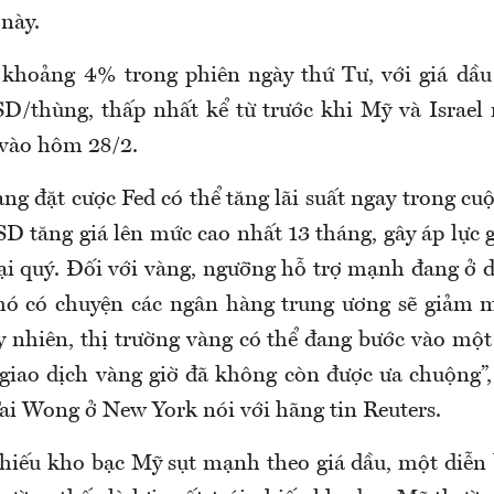
này.
khoảng 4% trong phiên ngày thứ Tư, với giá dầu
/thùng, thấp nhất kể từ trước khi Mỹ và Israel
 vào hôm 28/2.
ng đặt cược Fed có thể tăng lãi suất ngay trong cu
D tăng giá lên mức cao nhất 13 tháng, gây áp lực
oại quý. Đối với vàng, ngưỡng hỗ trợ mạnh đang ở 
hó có chuyện các ngân hàng trung ương sẽ giảm 
y nhiên, thị trường vàng có thể đang bước vào một 
ì giao dịch vàng giờ đã không còn được ưa chuộng”,
Tai Wong ở New York nói với hãng tin Reuters.
phiếu kho bạc Mỹ sụt mạnh theo giá dầu, một diễn 