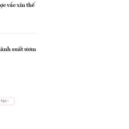
c vắc xin thế
giành suất ươm
 tạo