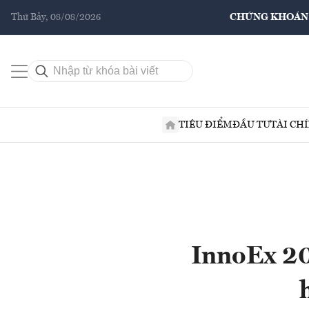
Thứ Bảy, 08/08/2026
CHỨNG KHOÁN
TIÊU ĐIỂM
ĐẦU TƯ
TÀI CH
InnoEx 20