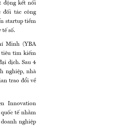
t động kết nối
 đối tác công
ến startup tiềm
 tế số.
hí Minh (YBA
tiêu tìm kiếm
ại dịch. Sau 4
h nghiệp, nhà
ian trao đổi về
n Innovation
c quốc tế nhằm
a doanh nghiệp