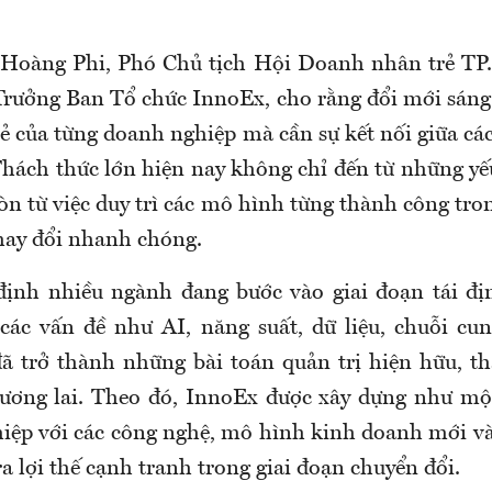
 Hoàng Phi, Phó Chủ tịch Hội Doanh nhân trẻ TP
ưởng Ban Tổ chức InnoEx, cho rằng đổi mới sáng
lẻ của từng doanh nghiệp mà cần sự kết nối giữa cá
 Thách thức lớn hiện nay không chỉ đến từ những yế
òn từ việc duy trì các mô hình từng thành công tro
hay đổi nhanh chóng.
định nhiều ngành đang bước vào giai đoạn tái đ
các vấn đề như AI, năng suất, dữ liệu, chuỗi cu
ã trở thành những bài toán quản trị hiện hữu, tha
ương lai. Theo đó, InnoEx được xây dựng như mộ
iệp với các công nghệ, mô hình kinh doanh mới và 
a lợi thế cạnh tranh trong giai đoạn chuyển đổi.