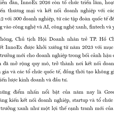
iễn đàn, InnoEx 2026 còn tổ chức triển lãm, hoạ
tiến thương mại và kết nối doanh nghiệp với các
2 với 300 doanh nghiệp, từ các tập đoàn quốc tế đ
g vào công nghệ và AI, công nghệ xanh, fintech và y
Thông, Chủ tịch Hội Doanh nhân trẻ TP. Hồ C
ết InnoEx được khởi xướng từ năm 2023 với mục 
 trưởng mới cho doanh nghiệp trong bối cảnh hậu đ
n đã mở rộng quy mô, trở thành nơi kết nối doan
 gia và các tổ chức quốc tế, đồng thời tạo không g
iến lược kinh doanh và đầu tư.
hững điểm nhấn nổi bật của năm nay là Gree
sáng kiến kết nối doanh nghiệp, startup và tổ chứ
 trưởng xanh như một lợi thế cạnh tranh mới củ