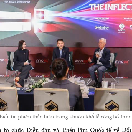
 biểu tại phiên thảo luận trong khuôn khổ lễ công bố Inn
n tổ chức Diễn đàn và Triển lãm Quốc tế về Đổi