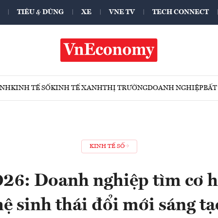
TIÊU & DÙNG
XE
VNE TV
TECH CONNECT
ÍNH
KINH TẾ SỐ
KINH TẾ XANH
THỊ TRƯỜNG
DOANH NGHIỆP
BẤT
KINH TẾ SỐ
26: Doanh nghiệp tìm cơ hộ
hệ sinh thái đổi mới sáng tạ