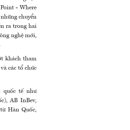
 Point - Where
i những chuyển
ễn ra trong hai
công nghệ mới,
.
ợt khách tham
 và các tổ chức
c quốc tế như
c), AB InBev,
n từ Hàn Quốc,