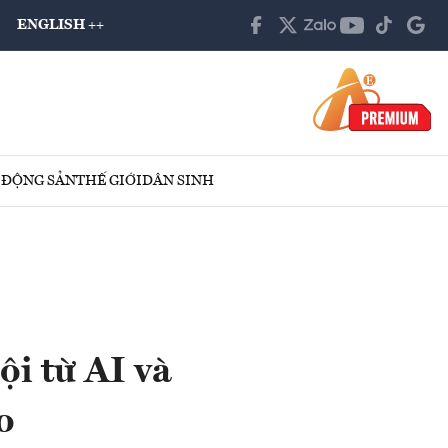
ENGLISH ++
 ĐỘNG SẢN
THẾ GIỚI
DÂN SINH
i từ AI và
o