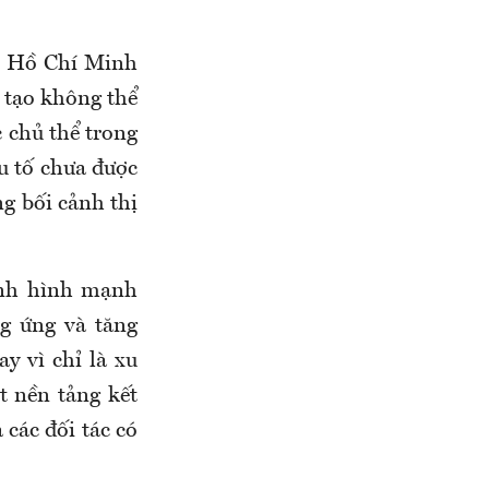
. Hồ Chí Minh
 tạo không thể
c chủ thể trong
u tố chưa được
ng bối cảnh thị
ịnh hình mạnh
ng ứng và tăng
y vì chỉ là xu
t nền tảng kết
các đối tác có