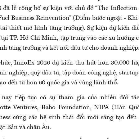
 đã lễ công bố sự kiện với chủ đề “The Inflection
 Fuel Business Reinvention” (Điểm bước ngoặt - Kh
tái thiết mô hình tăng trưởng). Sự kiện dự kiến di
8 tại TP. Hồ Chí Minh, tập trung vào các xu hướng 
nh tăng trưởng và kết nối đầu tư cho doanh nghiệp
chức, InnoEx 2026 dự kiến thu hút hơn 30.000 lư
nh nghiệp, quỹ đầu tư, tập đoàn công nghệ, startup
ạo đến từ hơn 60 quốc gia và vùng lãnh thổ.
nay tiếp tục có sự tham gia của nhiều đối tá
tte Ventures, Rabo Foundation, NIPA (Hàn Quố
ness cùng các hệ sinh thái đổi mới sáng tạo đế
ật Bản và châu Âu.