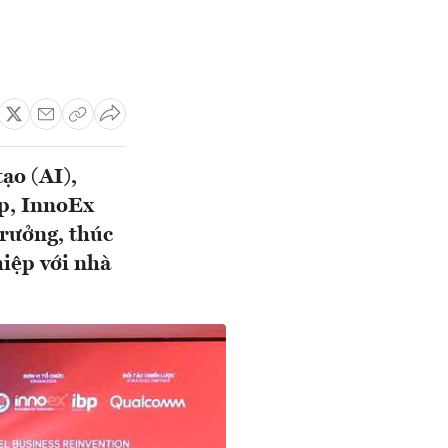
tạo (AI),
ệp, InnoEx
trưởng, thúc
iệp với nhà