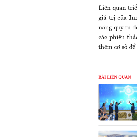
Liên quan tri
giá trị của I
năng quy tụ d
các phiên thả
thêm cơ sở để
BÀI LIÊN QUAN