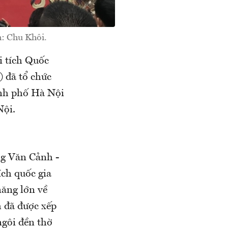
: Chu Khôi.
i tích Quốc
 đã tổ chức
nh phố Hà Nội
Nội.
ng Văn Cảnh -
ch quốc gia
năng lớn về
h đã được xếp
ngôi đền thờ