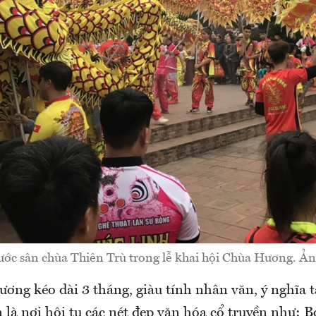
ước sân chùa Thiên Trù trong lễ khai hội Chùa Hương. Ản
ơng kéo dài 3 tháng, giàu tính nhân văn, ý nghĩa 
n là nơi hội tụ các nét đẹp văn hóa cổ truyền như: B