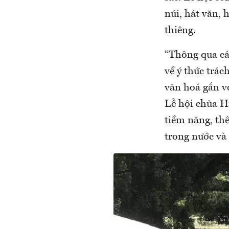
núi, hát văn, 
thiêng.
“Thông qua các
về ý thức trác
văn hoá gắn vớ
Lễ hội chùa Hư
tiềm năng, th
trong nước và