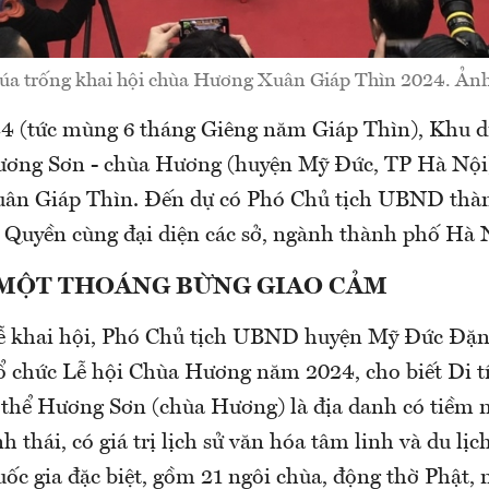
úa trống khai hội chùa Hương Xuân Giáp Thìn 2024. Ảnh
4 (tức mùng 6 tháng Giêng năm Giáp Thìn), Khu d
Hương Sơn - chùa Hương (huyện Mỹ Đức, TP Hà Nội)
Xuân Giáp Thìn. Đến dự có Phó Chủ tịch UBND thà
uyền cùng đại diện các sở, ngành thành phố Hà 
 MỘT THOÁNG BỪNG GIAO CẢM
 lễ khai hội, Phó Chủ tịch UBND huyện Mỹ Đức Đặ
 chức Lễ hội Chùa Hương năm 2024, cho biết Di tí
 thể Hương Sơn (chùa Hương) là địa danh có tiềm 
h thái, có giá trị lịch sử văn hóa tâm linh và du lịc
uốc gia đặc biệt, gồm 21 ngôi chùa, động thờ Phật, 