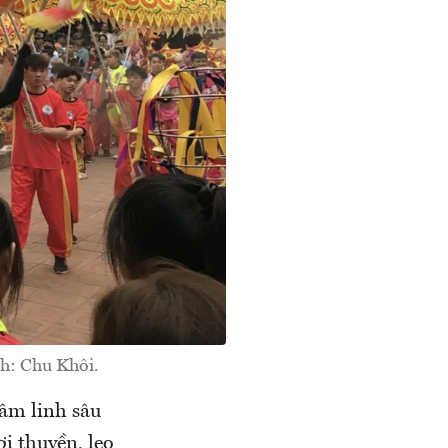
h: Chu Khôi.
tâm linh sâu
ơi thuyền, leo