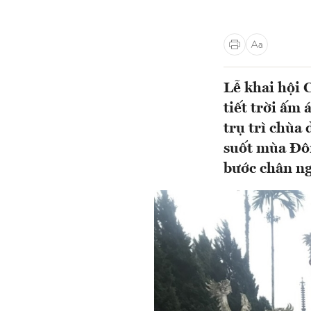
Lễ khai hội
tiết trời ấm 
trụ trì chùa
suốt mùa Đôn
bước chân n