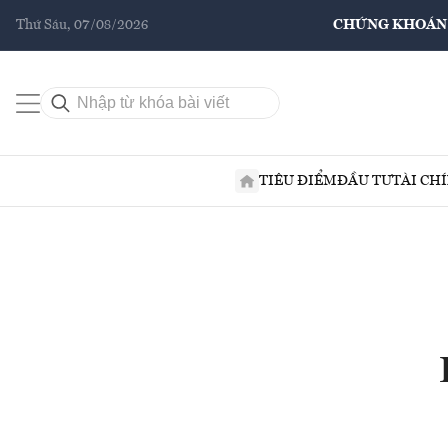
Thứ Sáu, 07/08/2026
CHỨNG KHOÁN
TIÊU ĐIỂM
ĐẦU TƯ
TÀI CH