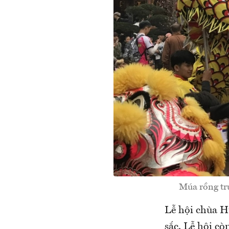
Múa rồng tr
Lễ hội chùa Hư
sắc. Lễ hội cò