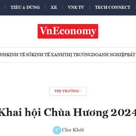
TIÊU & DÙNG
XE
VNE TV
TECH CONNECT
ÍNH
KINH TẾ SỐ
KINH TẾ XANH
THỊ TRƯỜNG
DOANH NGHIỆP
BẤT
THỊ TRƯỜNG
Khai hội Chùa Hương 202
Chu Khôi
C