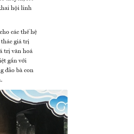
khai hội linh
cho các thế hệ
thác giá trị
á trị văn hoá
iệt gắn với
ng đảo bà con
.