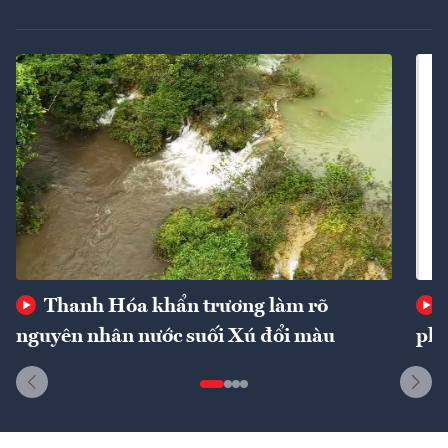
Thanh Hóa khẩn trương làm rõ
nguyên nhân nước suối Xú đổi màu
phí