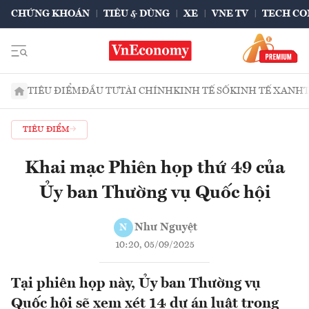
CHỨNG KHOÁN
TIÊU & DÙNG
XE
VNE TV
TECH CO
TIÊU ĐIỂM
ĐẦU TƯ
TÀI CHÍNH
KINH TẾ SỐ
KINH TẾ XANH
TIÊU ĐIỂM
Khai mạc Phiên họp thứ 49 của
Ủy ban Thường vụ Quốc hội
Như Nguyệt
N
10:20, 05/09/2025
Tại phiên họp này, Ủy ban Thường vụ
Quốc hội sẽ xem xét 14 dự án luật trong