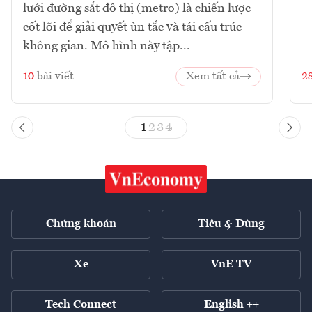
lưới đường sắt đô thị (metro) là chiến lược
cốt lõi để giải quyết ùn tắc và tái cấu trúc
không gian. Mô hình này tập...
10
bài viết
Xem tất cả
2
1
2
3
4
Chứng khoán
Tiêu & Dùng
Xe
VnE TV
Tech Connect
English ++