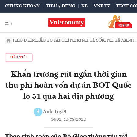
CHỨNG KHOÁN
TIÊU & DÙNG
XE
VNE TV
TECH CO
TIÊU ĐIỂM
ĐẦU TƯ
TÀI CHÍNH
KINH TẾ SỐ
KINH TẾ XANH
ĐẦU TƯ
Khẩn trương rút ngắn thời gian
thu phí hoàn vốn dự án BOT Quốc
lộ 51 qua hai địa phương
Ánh Tuyết
Á
16:02, 12/08/2022
Theo tính toán của Bộ Giao thông vận tải,