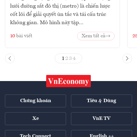
lưới đường sắt đô thị (metro) là chiến lược
cốt lõi để giải quyết ùn tắc và tái cấu trúc
không gian. Mô hình này tập...
10
bài viết
Xem tất cả
2
1
2
3
4
Chứng khoán
Tiêu & Dùng
Xe
VnE TV
Tech Connect
English ++