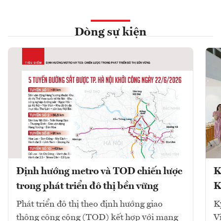
Dòng sự kiện
Định hướng metro và TOD chiến lược
K
trong phát triển đô thị bền vững
K
Phát triển đô thị theo định hướng giao
K
thông công cộng (TOD) kết hợp với mạng
V