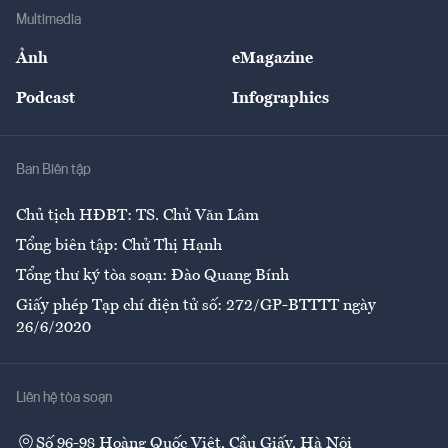
Địa phương
Thị trường
Bảo hiểm
Multimedia
Sự kiện
Nhân lực
Ảnh
eMagazine
Đẹp +
An sinh
Podcast
Infographics
Giải trí
Y tế
Nhà
Ban Biên tập
Ẩm thực
Chủ tịch HĐBT: TS. Chử Văn Lâm
Tổng biên tập: Chử Thị Hạnh
Tổng thư ký tòa soạn: Đào Quang Bính
Giấy phép Tạp chí điện tử số: 272/GP-BTTTT ngày
26/6/2020
Liên hệ tòa soạn
Số 96-98 Hoàng Quốc Việt, Cầu Giấy, Hà Nội