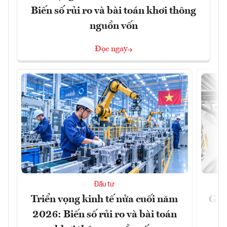
Biến số rủi ro và bài toán khơi thông
nguồn vốn
Đọc ngay
Đầu tư
Triển vọng kinh tế nửa cuối năm
Gần
2026: Biến số rủi ro và bài toán