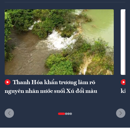
Thanh Hóa khẩn trương làm rõ
nguyên nhân nước suối Xú đổi màu
kin