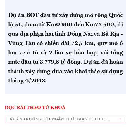
Dự án BOT đầu tư xây dựng mở rộng Quốc
lộ 51, đoạn từ Km0 900 đến Km73 600, đi
qua địa phận hai tỉnh Đồng Nai và Bà Rịa -
Vũng Tàu có chiều dài 72,7 km, quy mô 6
làn xe ô tô và 2 làn xe hỗn hợp, với tổng
mức đầu tư 3.779,8 tỷ đồng. Dự án đã hoàn
thành xây dựng đưa vào khai thác sử dụng
tháng 4/2013.
ĐỌC BÀI THEO TỪ KHOÁ
KHẨN TRƯƠNG RÚT NGẮN THỜI GIAN THU PHÍ
HOÀN VỐN DỰ ÁN BOT QUỐC LỘ 51 QUA HAI ĐỊA