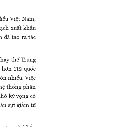
điều Việt Nam,
ạch xuất khẩu
 đã tạo ra tác
hay thế Trung
i hơn 112 quốc
còn nhiều. Việc
 hệ thống phân
khó kỳ vọng có
ần sụt giảm từ