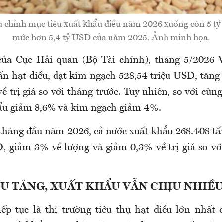
u chỉnh mục tiêu xuất khẩu điều năm 2026 xuống còn 5 t
mức hơn 5,4 tỷ USD của năm 2025. Ảnh minh họa.
 của Cục Hải quan (Bộ Tài chính), tháng 5/2026 
ấn hạt điều, đạt kim ngạch 528,54 triệu USD, tăng
ề trị giá so với tháng trước. Tuy nhiên, so với cù
ẩu giảm 8,6% và kim ngạch giảm 4%.
tháng đầu năm 2026, cả nước xuất khẩu 268.408 tấn
D, giảm 3% về lượng và giảm 0,3% về trị giá so v
ỀU TĂNG, XUẤT KHẨU VẪN CHỊU NHIỀU
ếp tục là thị trường tiêu thụ hạt điều lớn nhất