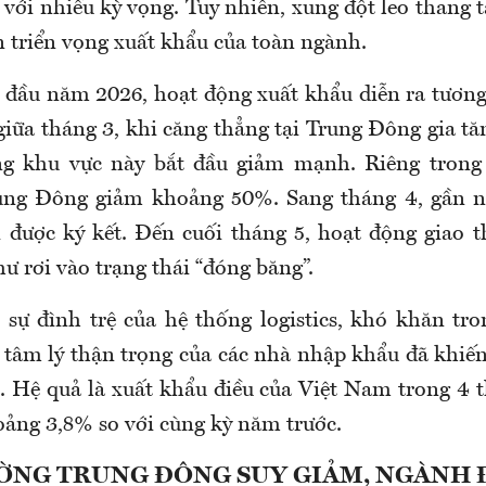
với nhiều kỳ vọng. Tuy nhiên, xung đột leo thang 
n triển vọng xuất khẩu của toàn ngành.
 đầu năm 2026, hoạt động xuất khẩu diễn ra tương 
giữa tháng 3, khi căng thẳng tại Trung Đông gia t
ng khu vực này bắt đầu giảm mạnh. Riêng trong 
ung Đông giảm khoảng 50%. Sang tháng 4, gần 
được ký kết. Đến cuối tháng 5, hoạt động giao 
ư rơi vào trạng thái “đóng băng”.
 sự đình trệ của hệ thống logistics, khó khăn tr
 tâm lý thận trọng của các nhà nhập khẩu đã khiến
. Hệ quả là xuất khẩu điều của Việt Nam trong 4
ảng 3,8% so với cùng kỳ năm trước.
ỜNG TRUNG ĐÔNG SUY GIẢM, NGÀNH 