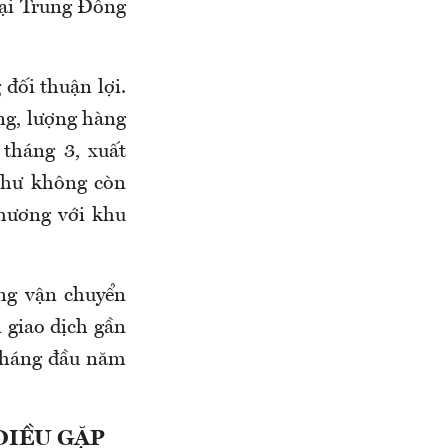
tại Trung Đông
đối thuận lợi.
ăng, lượng hàng
tháng 3, xuất
như không còn
thương với khu
ong vận chuyển
 giao dịch gần
 tháng đầu năm
ĐIỀU GẶP