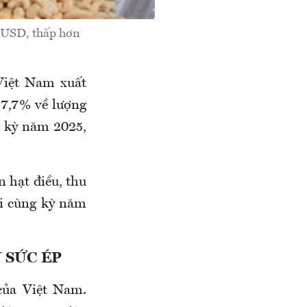
ỷ USD, thấp hơn
Việt Nam xuất
 7,7% về lượng
ng kỳ năm 2025,
 hạt điều, thu
ới cùng kỳ năm
 SỨC ÉP
 của Việt Nam.