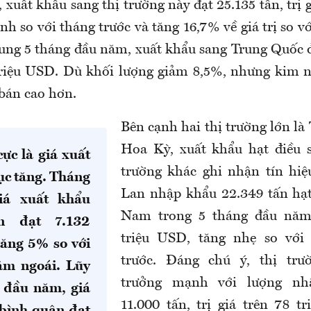
 xuất khẩu sang thị trường này đạt 25.135 tấn, trị g
h so với tháng trước và tăng 16,7% về giá trị so v
ung 5 tháng đầu năm, xuất khẩu sang Trung Quốc đ
 triệu USD. Dù khối lượng giảm 8,5%, nhưng kim 
bán cao hơn.
Bên cạnh hai thị trường lớn là
Hoa Kỳ, xuất khẩu hạt điều s
cực là giá xuất
trường khác ghi nhận tín hiệ
tục tăng. Tháng
Lan nhập khẩu 22.349 tấn hạt
iá xuất khẩu
Nam trong 5 tháng đầu năm,
n đạt 7.132
triệu USD, tăng nhẹ so với
ăng 5% so với
trước. Đáng chú ý, thị trư
ăm ngoái. Lũy
trưởng mạnh với lượng n
 đầu năm, giá
11.000 tấn, trị giá trên 78 t