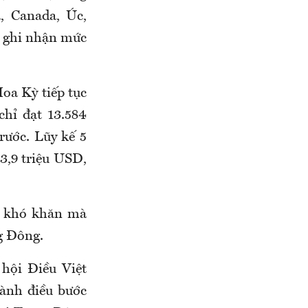
, Canada, Úc,
 ghi nhận mức
oa Kỳ tiếp tục
chỉ đạt 13.584
rước. Lũy kế 5
3,9 triệu USD,
g khó khăn mà
g Đông.
hội Điều Việt
gành điều bước