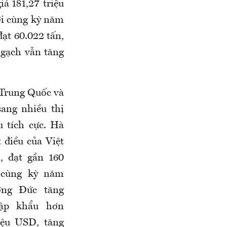
iá 181,27 triệu
ới cùng kỳ năm
ạt 60.022 tấn,
ngạch vẫn tăng
 Trung Quốc và
ang nhiều thị
u tích cực. Hà
 điều của Việt
 đạt gần 160
 cùng kỳ năm
ờng Đức tăng
hập khẩu hơn
riệu USD, tăng