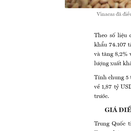
Vinacas đã điề
Theo số liệu
khẩu 74.107 t
và tăng 8,2% v
lượng xuất kh
Tính chung 5 
về 1,87 tỷ US
trước.
GIÁ ĐI
Trung Quốc ti