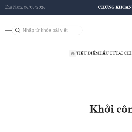
Thứ Năm, 06/08/2026
CHỨNG KHOÁN
TIÊU ĐIỂM
ĐẦU TƯ
TÀI CH
Khởi côn