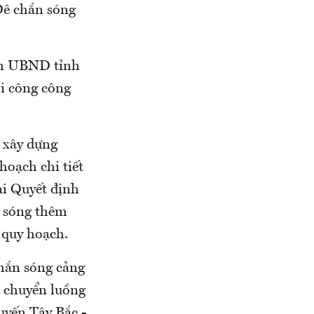
Đê chắn sóng
ch UBND tỉnh
i công công
 xây dựng
oạch chi tiết
ại Quyết định
 sóng thêm
 quy hoạch.
chắn sóng cảng
 chuyển luồng
uyến Tây Bắc -