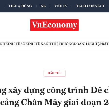
TIÊU & DÙNG
XE
VNE TV
TECH CONNECT
ÍNH
KINH TẾ SỐ
KINH TẾ XANH
THỊ TRƯỜNG
DOANH NGHIỆP
BẤT
ĐẦU TƯ
g xây dựng công trình Đê 
cảng Chân Mây giai đoạn 2