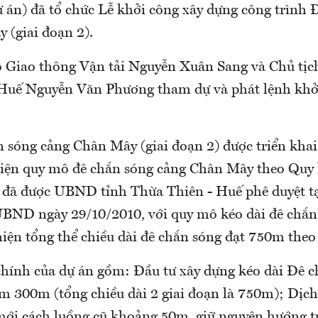
ự án) đã tổ chức Lễ khởi công xây dựng công trình 
 (giai đoạn 2).
 Giao thông Vận tải Nguyễn Xuân Sang và Chủ tị
Huế Nguyễn Văn Phương tham dự và phát lệnh khở
 sóng cảng Chân Mây (giai đoạn 2) được triển khai
ện quy mô đê chắn sóng cảng Chân Mây theo Quy h
 đã được UBND tỉnh Thừa Thiên - Huế phê duyệt t
BND ngày 29/10/2010, với quy mô kéo dài đê chắn
iện tổng thể chiều dài đê chắn sóng đạt 750m theo
chính của dự án gồm: Đầu tư xây dựng kéo dài Đê 
 300m (tổng chiều dài 2 giai đoạn là 750m); Dịch
í mới cách luồng cũ khoảng 50m, giữ nguyên hướng t