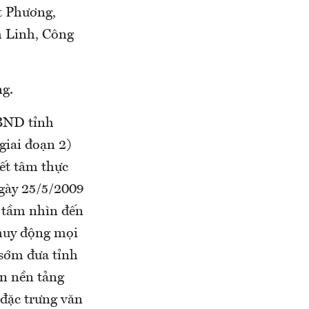
t Phương,
 Linh, Công
ng.
UBND tỉnh
giai đoạn 2)
yết tâm thực
gày 25/5/2009
, tầm nhìn đến
 huy động mọi
 sớm đưa tỉnh
ên nền tảng
 đặc trưng văn