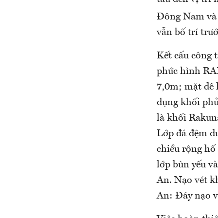
Đông Nam và 
vẫn bố trí trướ
Kết cấu công 
phức hình RAK
7,0m; mặt đê 
dụng khối phủ
là khối Rakun
Lớp đá đệm dư
chiều rộng hố
lớp bùn yếu và
An. Nạo vét k
An: Đáy nạo vé