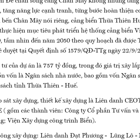
ện Đê chắn sóng cảng Chân Mây không những tăng 
 tăng năng lực cạnh tranh, từng bước hoàn thiện c
 bến Chân Mây nói riêng, cảng biển Thừa Thiên H
thực hiện mục tiêu phát triển hệ thống cảng biển V
0, tầm nhìn đến năm 2050 theo quy hoạch đã được
 duyệt tại Quyết định số 1579/QĐ-TTg ngày 22/9/
ư của dự án là 757 tỷ đồng, trong đó giá trị xây lắp
ồn vốn là Ngân sách nhà nước, bao gồm vốn Ngân 
sách tỉnh Thừa Thiên - Huế.
 sát xây dựng, thiết kế xây dựng là Liên danh CEO
gồm các thành viên: Công ty Cổ phần Tư vấn và 
ng; Viện Xây dựng công trình Biển).
công xây dựng: Liên danh Đạt Phương - Lũng Lô -