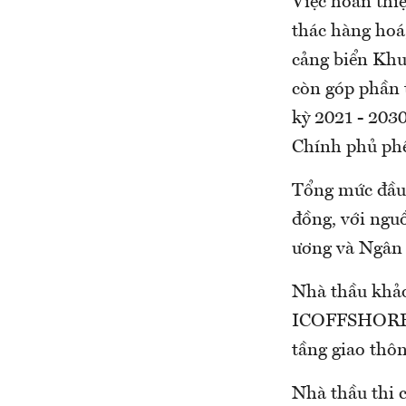
Việc hoàn thi
thác hàng hoá,
cảng biển Khu
còn góp phần 
kỳ 2021 - 203
Chính phủ phê
Tổng mức đầu t
đồng, với ngu
ương và Ngân 
Nhà thầu khảo
ICOFFSHORE ( 
tầng giao thô
Nhà thầu thi 