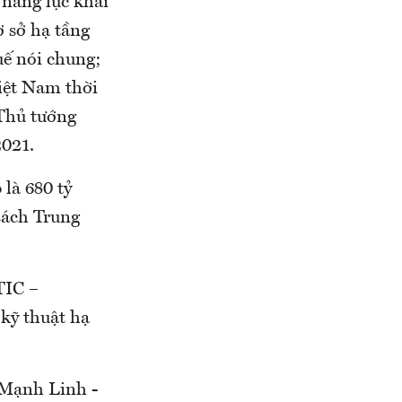
năng lực khai
ơ sở hạ tầng
uế nói chung;
iệt Nam thời
 Thủ tướng
2021.
 là 680 tỷ
sách Trung
TIC –
kỹ thuật hạ
 Mạnh Linh -