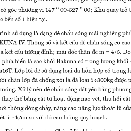
o
o
có góc phương vị 147
00-327
00; Khu quay trở 
c bến số 1 hiện tại.
trình sử dụng là dạng đê chắn sóng mái nghiêng ph
UNA IV. Thông số và kết cấu đê chắn sóng có cao
là kết cấu tường đỉnh; mái dốc thân đê m = 4/3. Đo
 phía biển là các khối Rakuna có trọng lượng khối 
a16T. Lớp lõi đê sử dụng loại đá hỗn hợp có trọng 
ới chân lớp đá chống xói là đá loại 5÷300kg được 
 móng. Xử lý nền đê chắn sóng đất yếu bằng phươn
 thay thế bằng cát từ hoạt động nạo vét, thu hồi cá
hơi thông dòng chảy, nâng cao năng lực thoát lũ cử
t là -4,5m so với độ cao luồng quy hoạch.