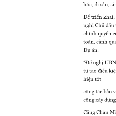
hóa, di sản, s
Để triển khai
nghị Chủ đầu t
chính quyền cá
toàn, cảnh qua
Dự án.
“Đề nghị UBN
tư tạo điều ki
hiện tốt
công tác bảo v
công xây dựn
Cảng Chân Mây 