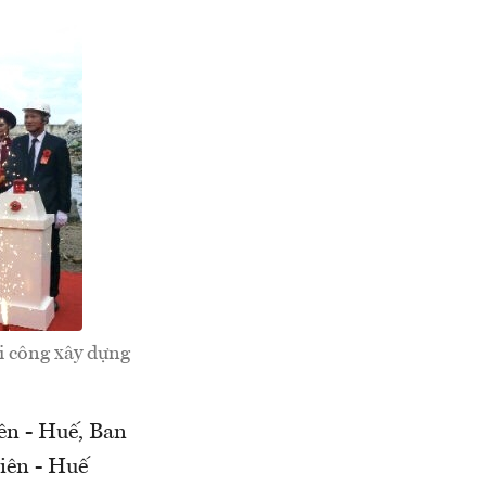
i công xây dựng
ên - Huế, Ban
iên - Huế