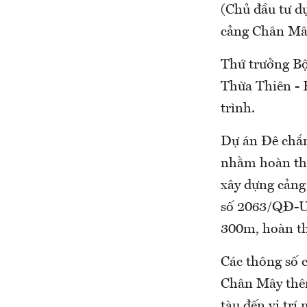
(Chủ đầu tư d
cảng Chân Mây
Thứ trưởng Bộ
Thừa Thiên - 
trình.
Dự án Đê chắn
nhằm hoàn thi
xây dựng cảng
số 2063/QĐ-U
300m, hoàn th
Các thông số 
Chân Mây thêm
tàu đến vị tr