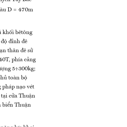
tàu D = 470m
ủ khối bêtông
 độ đỉnh đê
ạn thân đê sử
40T, phía cảng
lượng 5÷300kg;
phủ toàn bộ
g pháp nạo vét
t tại cửa Thuận
a biển Thuận