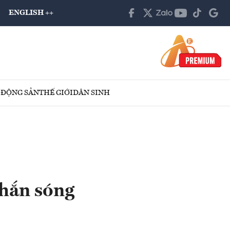
ENGLISH ++
 ĐỘNG SẢN
THẾ GIỚI
DÂN SINH
chắn sóng