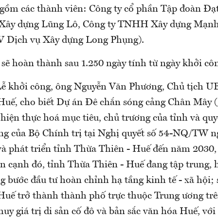
gồm các thành viên: Công ty cổ phần Tập đoàn Đạ
 Xây dựng Lũng Lô, Công ty TNHH Xây dựng Mạnh
Dịch vụ Xây dựng Long Phụng).
sẽ hoàn thành sau 1.250 ngày tính từ ngày khởi cô
 Lễ khởi công, ông Nguyễn Văn Phương, Chủ tịch 
Huế, cho biết Dự án Đê chắn sóng cảng Chân Mây (
 hiện thực hoá mục tiêu, chủ trương của tỉnh và qu
ng của Bộ Chính trị tại Nghị quyết số 54-NQ/TW n
và phát triển tỉnh Thừa Thiên - Huế đến năm 2030
n cạnh đó, tỉnh Thừa Thiên - Huế đang tập trung,
g bước đầu tư hoàn chỉnh hạ tầng kinh tế - xã hội;
Huế trở thành thành phố trực thuộc Trung ương tr
huy giá trị di sản cố đô và bản sắc văn hóa Huế, với