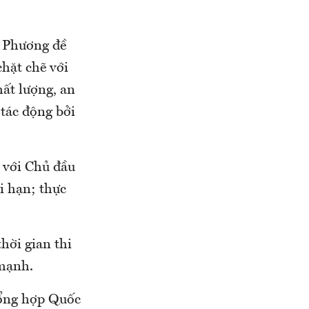
n Phương đề
chặt chẽ với
hất lượng, an
 tác động bởi
với Chủ đầu
i hạn; thực
thời gian thi
mạnh.
 tổng hợp Quốc