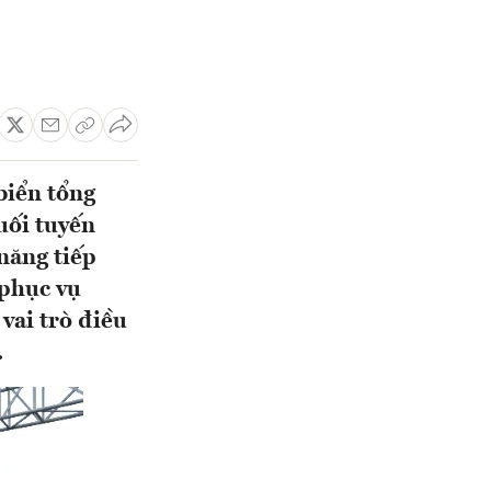
 biển tổng
uối tuyến
 năng tiếp
 phục vụ
vai trò điều
.