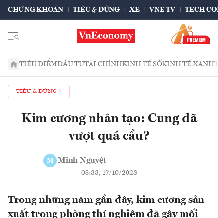
CHỨNG KHOÁN
TIÊU & DÙNG
XE
VNE TV
TECH CO
TIÊU ĐIỂM
ĐẦU TƯ
TÀI CHÍNH
KINH TẾ SỐ
KINH TẾ XANH
TIÊU & DÙNG
Kim cương nhân tạo: Cung đã
vượt quá cầu?
Minh Nguyệt
M
08:33, 17/10/2023
Trong những năm gần đây, kim cương sản
xuất trong phòng thí nghiệm đã gây mối