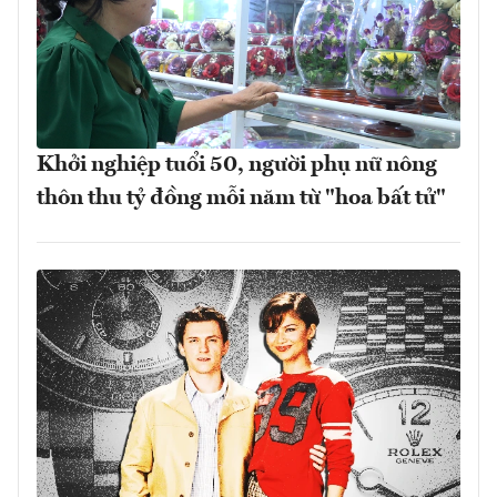
Khởi nghiệp tuổi 50, người phụ nữ nông
thôn thu tỷ đồng mỗi năm từ "hoa bất tử"