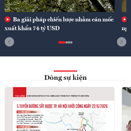
Ba giải pháp chiến lược nhằm cán mốc
xuất khẩu 74 tỷ USD
ngu
Dòng sự kiện