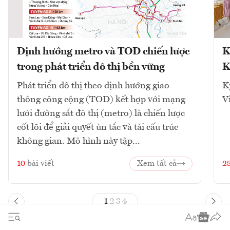
Định hướng metro và TOD chiến lược
K
trong phát triển đô thị bền vững
K
Phát triển đô thị theo định hướng giao
K
thông công cộng (TOD) kết hợp với mạng
V
lưới đường sắt đô thị (metro) là chiến lược
cốt lõi để giải quyết ùn tắc và tái cấu trúc
không gian. Mô hình này tập...
10
bài viết
Xem tất cả
2
1
2
3
4