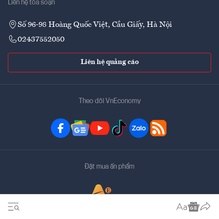
Liên hệ tòa soạn
Số 96-98 Hoàng Quốc Việt, Cầu Giấy, Hà Nội
02437552050
Liên hệ quảng cáo
Theo dõi VnEconomy
Đặt mua ấn phẩm