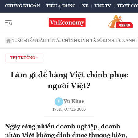
CHỨNG KHOÁN
TIÊU & DÙNG
XE
VNE TV
TECH CO
TIÊU ĐIỂM
ĐẦU TƯ
TÀI CHÍNH
KINH TẾ SỐ
KINH TẾ XANH
THỊ TRƯỜNG
Làm gì để hàng Việt chinh phục
người Việt?
Vũ Khuê
V
17:15, 07/11/2018
Ngày càng nhiều doanh nghiệp, doanh
nhân Việt khẳng định được thương hiệu,