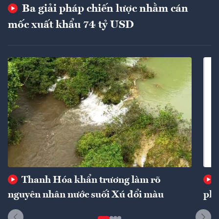
Ba giải pháp chiến lược nhằm cán
mốc xuất khẩu 74 tỷ USD
Thanh Hóa khẩn trương làm rõ
nguyên nhân nước suối Xú đổi màu
phí