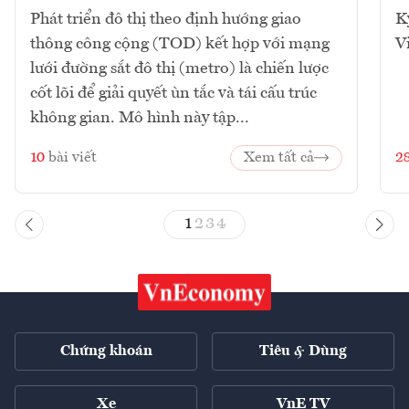
Phát triển đô thị theo định hướng giao
K
thông công cộng (TOD) kết hợp với mạng
V
lưới đường sắt đô thị (metro) là chiến lược
cốt lõi để giải quyết ùn tắc và tái cấu trúc
không gian. Mô hình này tập...
10
bài viết
Xem tất cả
2
1
2
3
4
Chứng khoán
Tiêu & Dùng
Xe
VnE TV