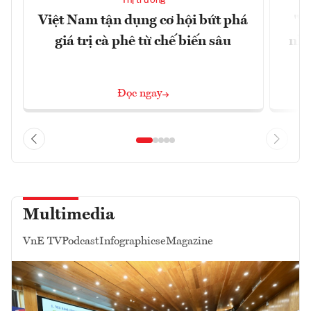
Thị trường
Việt Nam tận dụng cơ hội bứt phá
"H
giá trị cà phê từ chế biến sâu
nhì
Đọc ngay
Multimedia
VnE TV
Podcast
Infographics
eMagazine