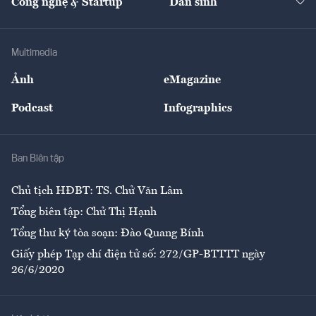
Công nghệ & Startup
Dân sinh
Tư vấn
Nông sản
Doanh nhân
Tư vấn Tiêu & Dùng
Infographics
Hạ tầng
Sức khỏe
Khung pháp lý
Doanh nghiệp
Địa phương
Thị trường
Bảo hiểm
Multimedia
Sự kiện
Nhân lực
Ảnh
eMagazine
Đẹp +
An sinh
Podcast
Infographics
Giải trí
Y tế
Nhà
Ban Biên tập
Ẩm thực
Chủ tịch HĐBT: TS. Chử Văn Lâm
Tổng biên tập: Chử Thị Hạnh
Tổng thư ký tòa soạn: Đào Quang Bính
Giấy phép Tạp chí điện tử số: 272/GP-BTTTT ngày
26/6/2020