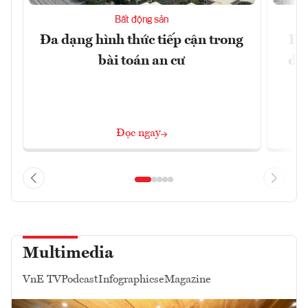
Bất động sản
Đa dạng hình thức tiếp cận trong
Hà
bài toán an cư
đặc
Đọc ngay
Multimedia
VnE TV
Podcast
Infographics
eMagazine