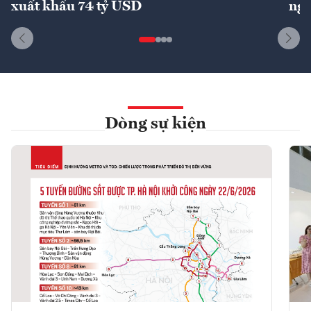
xuất khẩu 74 tỷ USD
ngu
Dòng sự kiện