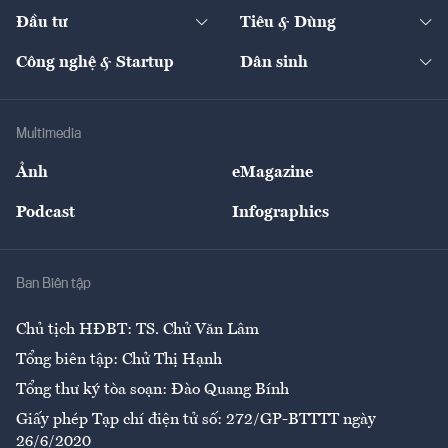
Chuyển động 24h
Đối thoại
The Guide
Video
Đầu tư
Tiêu & Dùng
Quản trị số
Cafe BĐS
Thị trường
Kinh doanh
Kết nối
Tạp chí kinh tế Việt Nam
eMagazine
Nhà đầu tư
Du lịch
Công nghệ & Startup
Dân sinh
Tư vấn
Nông sản
Doanh nhân
Tư vấn Tiêu & Dùng
Infographics
Hạ tầng
Sức khỏe
Khung pháp lý
Doanh nghiệp
Địa phương
Thị trường
Bảo hiểm
Multimedia
Sự kiện
Nhân lực
Ảnh
eMagazine
Đẹp +
An sinh
Podcast
Infographics
Giải trí
Y tế
Nhà
Ban Biên tập
Ẩm thực
Chủ tịch HĐBT: TS. Chử Văn Lâm
Tổng biên tập: Chử Thị Hạnh
Tổng thư ký tòa soạn: Đào Quang Bính
Giấy phép Tạp chí điện tử số: 272/GP-BTTTT ngày
26/6/2020