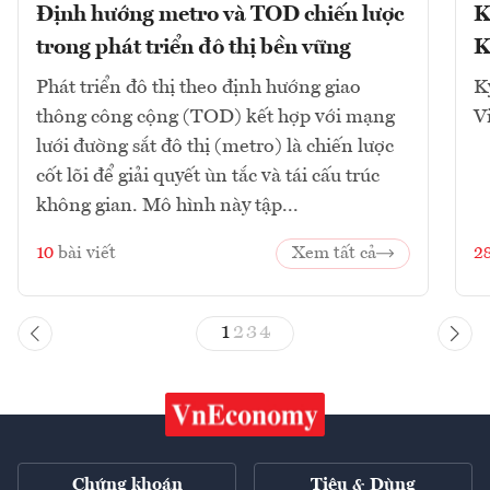
Định hướng metro và TOD chiến lược
K
trong phát triển đô thị bền vững
K
Phát triển đô thị theo định hướng giao
K
thông công cộng (TOD) kết hợp với mạng
V
lưới đường sắt đô thị (metro) là chiến lược
cốt lõi để giải quyết ùn tắc và tái cấu trúc
không gian. Mô hình này tập...
10
bài viết
Xem tất cả
2
1
2
3
4
Chứng khoán
Tiêu & Dùng