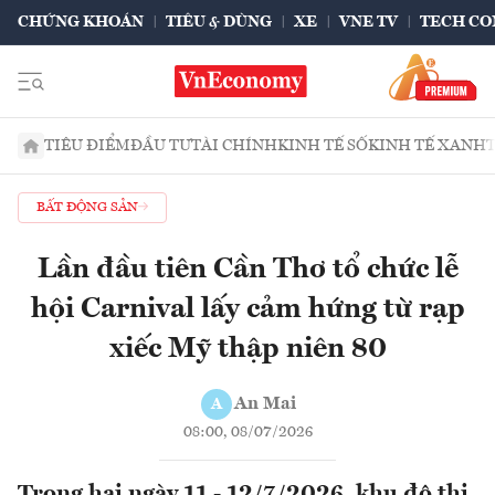
CHỨNG KHOÁN
TIÊU & DÙNG
XE
VNE TV
TECH CO
TIÊU ĐIỂM
ĐẦU TƯ
TÀI CHÍNH
KINH TẾ SỐ
KINH TẾ XANH
BẤT ĐỘNG SẢN
Lần đầu tiên Cần Thơ tổ chức lễ
hội Carnival lấy cảm hứng từ rạp
xiếc Mỹ thập niên 80
An Mai
A
08:00, 08/07/2026
Trong hai ngày 11 - 12/7/2026, khu đô thị