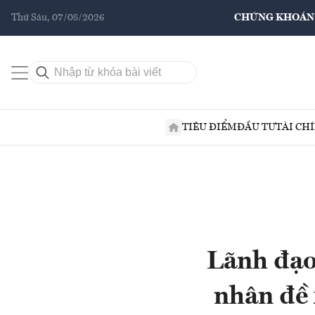
Thứ Sáu, 07/08/2026
CHỨNG KHOÁN
TIÊU ĐIỂM
ĐẦU TƯ
TÀI CH
Lãnh đạo
nhân đề 