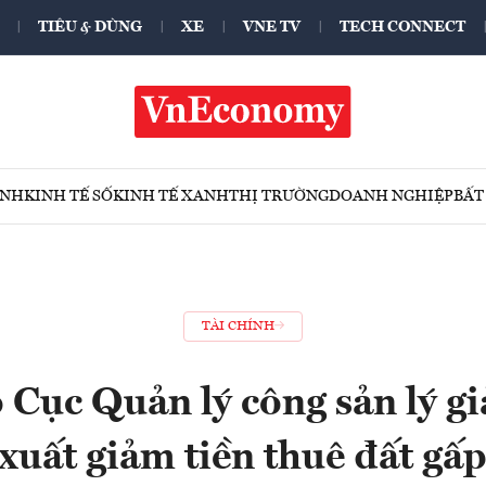
TIÊU & DÙNG
XE
VNE TV
TECH CONNECT
ÍNH
KINH TẾ SỐ
KINH TẾ XANH
THỊ TRƯỜNG
DOANH NGHIỆP
BẤT
TÀI CHÍNH
 Cục Quản lý công sản lý gi
xuất giảm tiền thuê đất gấ