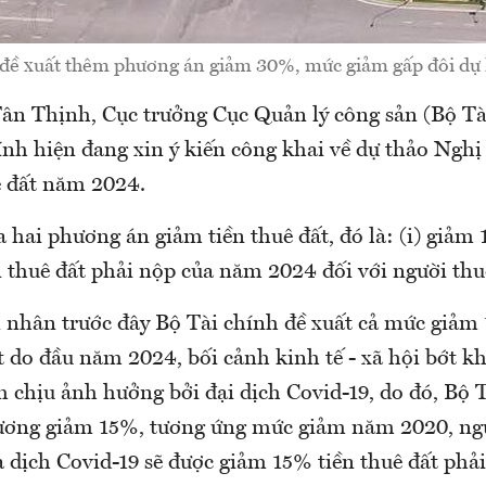
 đề xuất thêm phương án giảm 30%, mức giảm gấp đôi dự 
n Thịnh, Cục trưởng Cục Quản lý công sản (Bộ Tài
ính hiện đang xin ý kiến công khai về dự thảo Nghị
ê đất năm 2024.
 hai phương án giảm tiền thuê đất, đó là: (i) giảm 
 thuê đất phải nộp của năm 2024 đối với người thu
n nhân trước đây Bộ Tài chính đề xuất cả mức giảm
t do đầu năm 2024, bối cảnh kinh tế - xã hội bớt k
 chịu ảnh hưởng bởi đại dịch Covid-19, do đó, Bộ T
rương giảm 15%, tương ứng mức giảm năm 2020, ngư
 dịch Covid-19 sẽ được giảm 15% tiền thuê đất phả