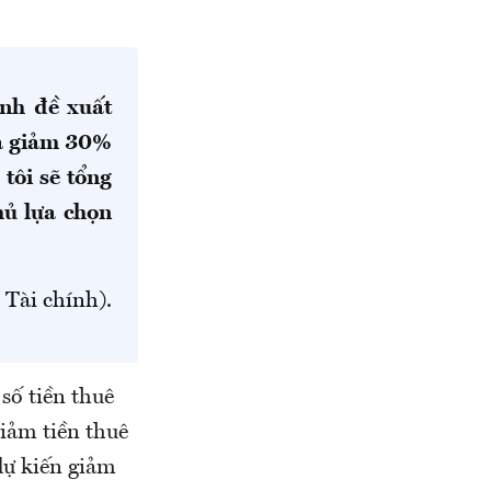
ính đề xuất
là giảm 30%
tôi sẽ tổng
hủ lựa chọn
 Tài chính).
số tiền thuê
iảm tiền thuê
dự kiến giảm