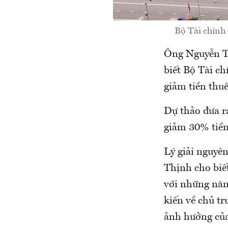
Bộ Tài chính
Ông Nguyễn Tâ
biết Bộ Tài ch
giảm tiền thu
Dự thảo đưa ra
giảm 30% tiền
Lý giải nguyê
Thịnh cho biế
với những năm
kiến về chủ t
ảnh hưởng của