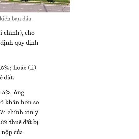
kiến ban đầu.
 chính), cho
 định quy định
15%; hoặc (ii)
ê đất.
 15%, ông
hó khăn hơn so
ài chính xin ý
ời thuê đất bị
i nộp của