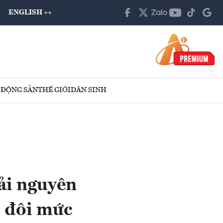
ENGLISH ++
 ĐỘNG SẢN
THẾ GIỚI
DÂN SINH
ải nguyên
p đôi mức