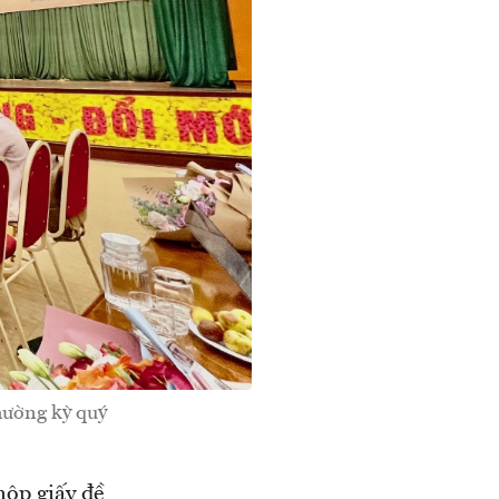
hường kỳ quý
nộp giấy đề