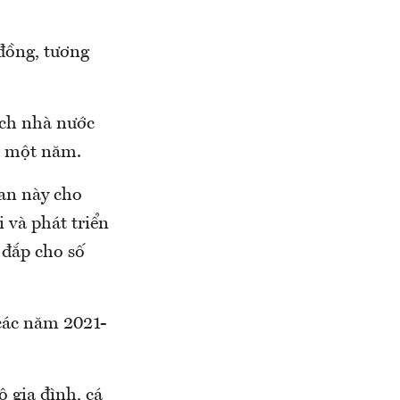
đồng, tương
ách nhà nước
t một năm.
an này cho
 và phát triển
 đắp cho số
 các năm 2021-
ộ gia đình, cá