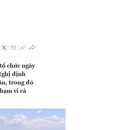
tổ chức ngày
Nghị định
án, trong đó
hạm vi cả