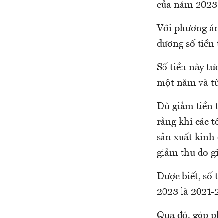
của năm 2023
Với phương án
đương số tiền
Số tiền này t
một năm và từ
Dù giảm tiền 
rằng khi các t
sản xuất kinh 
giảm thu do gi
Được biết, số 
2023 là 2021-
Qua đó, góp ph