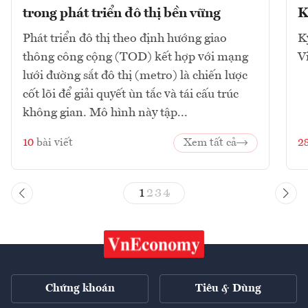
trong phát triển đô thị bền vững
K
Phát triển đô thị theo định hướng giao
K
thông công cộng (TOD) kết hợp với mạng
V
lưới đường sắt đô thị (metro) là chiến lược
cốt lõi để giải quyết ùn tắc và tái cấu trúc
không gian. Mô hình này tập...
10
bài viết
Xem tất cả
2
1
2
3
4
Chứng khoán
Tiêu & Dùng