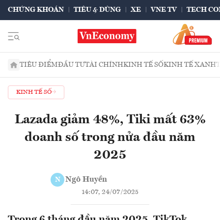
CHỨNG KHOÁN
TIÊU & DÙNG
XE
VNE TV
TECH CO
TIÊU ĐIỂM
ĐẦU TƯ
TÀI CHÍNH
KINH TẾ SỐ
KINH TẾ XANH
KINH TẾ SỐ
Lazada giảm 48%, Tiki mất 63%
doanh số trong nửa đầu năm
2025
Ngô Huyền
N
14:07, 24/07/2025
Trong 6 tháng đầu năm 2025, TikTok