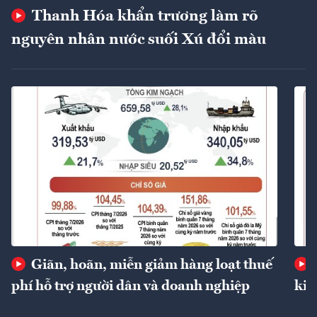
Thanh Hóa khẩn trương làm rõ
nguyên nhân nước suối Xú đổi màu
Giãn, hoãn, miễn giảm hàng loạt thuế
phí hỗ trợ người dân và doanh nghiệp
kin