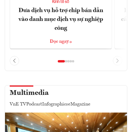
Kinh tế số
Đưa dịch vụ hỗ trợ chip bán dẫn
EU
vào danh mục dịch vụ sự nghiệp
cầu
công
Đọc ngay
Multimedia
VnE TV
Podcast
Infographics
eMagazine