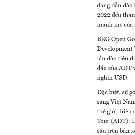
đang dẫn đầu 
2022 đều tham
mạnh mẽ của n
BRG Open Gol
Development T
lần đầu tiên 
đầu của ADT v
nghìn USD.
Đặc biệt, sự g
sang Việt Nam
thế giới, hiệ
Tour (ADT); D
sáu trên bản x