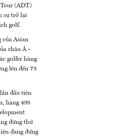
 Tour (ADT)
sự trở lại
ch golf.
 của Asian
ủa châu Á -
ác golfer hàng
ởng lên đến 75
lần đầu tiên
n, hạng 495
velopment
ang đứng thứ
 hiện đang đứng