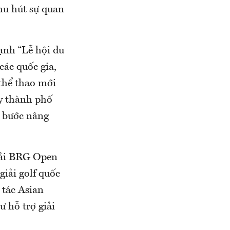
hu hút sự quan
nh “Lễ hội du
các quốc gia,
 thể thao mới
ậy thành phố
g bước nâng
iải BRG Open
iải golf quốc
 tác Asian
ư hỗ trợ giải