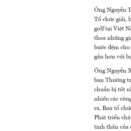
Ông Nguyễn Tr
Tổ chức giải, 
golf tại Việt N
thoa những giá
bước đệm cho 
gần hơn với bạ
Ông Nguyễn X
ban Thường tr
chuẩn bị tốt n
nhiều các công
ra, Ban tổ chứ
Phát triển c
tinh thần của