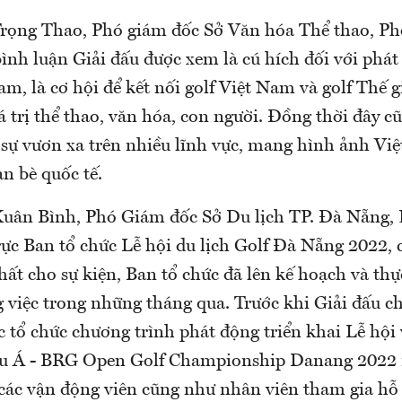
ọng Thao, Phó giám đốc Sở Văn hóa Thể thao, Ph
bình luận Giải đấu được xem là cú hích đối với phát 
am, là cơ hội để kết nối golf Việt Nam và golf Thế gi
 trị thể thao, văn hóa, con người. Đồng thời đây c
sự vươn xa trên nhiều lĩnh vực, mang hình ảnh Vi
n bè quốc tế.
uân Bình, Phó Giám đốc Sở Du lịch TP. Đà Nẵng,
ực Ban tổ chức Lễ hội du lịch Golf Đà Nẵng 2022, c
hất cho sự kiện, Ban tổ chức đã lên kế hoạch và thự
 việc trong những tháng qua. Trước khi Giải đấu c
c tổ chức chương trình phát động triển khai Lễ hội 
hâu Á - BRG Open Golf Championship Danang 2022 
 các vận động viên cũng như nhân viên tham gia hỗ 