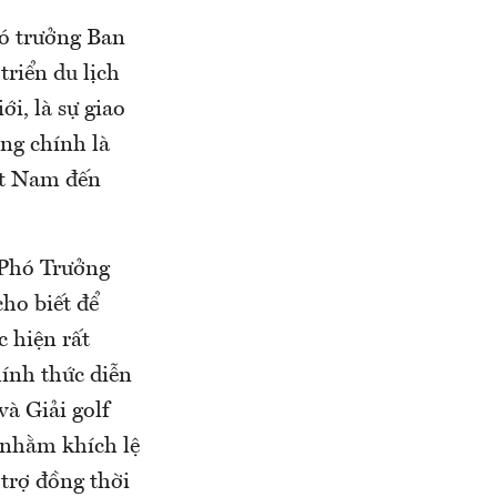
ó trưởng Ban
triển du lịch
ới, là sự giao
ũng chính là
ệt Nam đến
 Phó Trưởng
ho biết để
c hiện rất
hính thức diễn
và Giải golf
nhằm khích lệ
trợ đồng thời