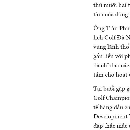
thứ mười hai 
tâm của đông đ
Ông Trần Phư
lịch Golf Đà N
vùng lãnh thổ 
gắn liền với 
đã chỉ đạo cá
tầm cho hoạt đ
Tại buổi gặp 
Golf Champion
tế hàng đầu c
Development To
đáp thắc mắc c