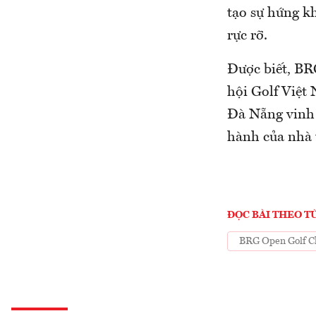
tạo sự hứng k
rực rỡ.
Được biết, BR
hội Golf Việt
Đà Nẵng vinh 
hành của nhà 
ĐỌC BÀI THEO T
BRG Open Golf C