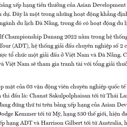
bảng xếp hạng tiền thưởng của Asian Development
 dự. Đây là một trong những hoạt động khẳng định 
gành du lịch Đà Nẵng, trong đó có hoạt động du lị
f Championship Danang 2022 nằm trong hệ thống
our (ADT), hệ thống giải đấu chuyên nghiệp số 2 c
được tổ chức một giải đấu ở Việt Nam và Đà Nẵng. C
à Việt Nam sẽ tham gia tranh tài với tổng giải thư
óp mặt của 03 vận động viên chuyên nghiệp quốc tế 
 thi đấu là: Chanat Sakulpolphaisan tới từ Thái La
n đang đứng thứ tư trên bảng xếp hạng của Asian De
odge Kemmer tới từ Mỹ, hạng 530 thế giới, hiện đ
ếp hạng ADT và Harrison Gilbert tới từ Australia,