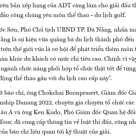
trên bản xếp hạng của ADT càng làm cho giải đấu t
ảo công chúng yêu môn thể thao - du lịch golf.
ớc Sơn, Phó Chủ tịch UBND TP. Đà Nẵng, nhấn mạ
ẵng là sự kiện vừa quảng bá du lịch thành phố đến 
trên thế giới vừa là cơ hội để phát triển thêm môn
phân khúc du khách có mức chi tiêu cao. Chính vì v
c ngành chức năng phối hợp tổ chức thật tốt để từn
ộng thể thao gắn với du lịch cao cấp này”.
gỡ báo chí, ông Chokchai Boonprasert, Giám đốc G
ship Danang 2022, chuyên gia chuyên tổ chức các g
hâu Á và ông Ken Kudo, Phó Giám đốc Quan hệ đối
ur, đã cung cấp thông tin về luật thi đấu, cũng nh
ủa báo chí liên quan tới kỹ thuật của giải.