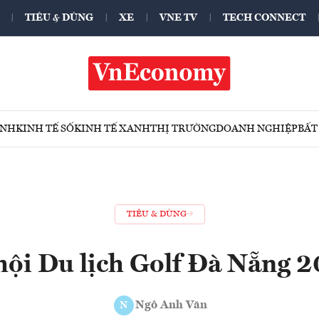
TIÊU & DÙNG
XE
VNE TV
TECH CONNECT
ÍNH
KINH TẾ SỐ
KINH TẾ XANH
THỊ TRƯỜNG
DOANH NGHIỆP
BẤT
TIÊU & DÙNG
hội Du lịch Golf Đà Nẵng 
Ngô Anh Văn
N