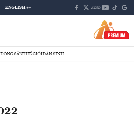
ENGLISH ++
 ĐỘNG SẢN
THẾ GIỚI
DÂN SINH
2022